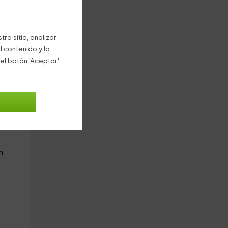
e
ro sitio, analizar
l contenido y la
mplio
el botón 'Aceptar'.
4
n