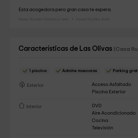
Esta acogedora pero gran casa te espera.
Casas Rurales Castilla y León
Casas Rurales Ávila
Características de Las Olivas
(Casa Rur
1 piscina
Admite mascotas
Parking grat
Acceso Asfaltado
Exterior
Piscina Exterior
DVD
Interior
Aire Acondicionado
Cocina
Televisión