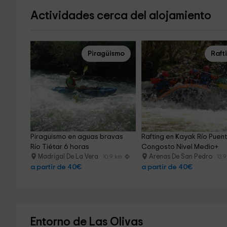
Actividades cerca del alojamiento
Piragüismo
Raft
Piragüismo en aguas bravas 
Rafting en Kayak Río Puent
Río Tiétar 6 horas
Congosto Nivel Medio+
Madrigal De La Vera
Arenas De San Pedro
10.9 km
13.
a partir de 40€
a partir de 40€
Entorno de Las Olivas