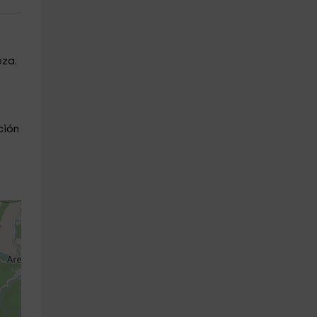
eza.
ción