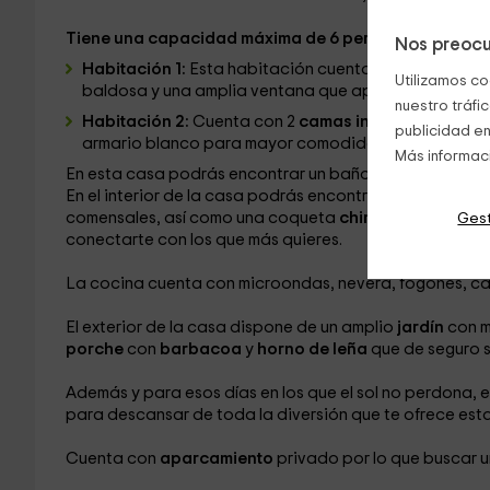
Tiene una capacidad máxima de 6 personas
las cuale
Nos preocu
Habitación 1:
Esta habitación cuenta con una
cama 
Utilizamos co
baldosa y una amplia ventana que aporta claridad a
nuestro tráfi
Habitación 2:
Cuenta con 2
camas individuales,
ropa
publicidad en
armario blanco para mayor comodidad en tu alojami
Más informac
En esta casa podrás encontrar un baño equipado con
En el interior de la casa podrás encontrar una acoged
comensales, así como una coqueta
chimenea
para esa
Gest
conectarte con los que más quieres.
La cocina cuenta con microondas, nevera, fogones, caf
El exterior de la casa dispone de un amplio
jardín
con m
porche
con
barbacoa
y
horno de leña
que de seguro se
Además y para esos días en los que el sol no perdona,
para descansar de toda la diversión que te ofrece est
Cuenta con
aparcamiento
privado por lo que buscar u