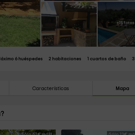
+15 fotos
áximo 6 huéspedes
2 habitaciones
1 cuartos de baño
3
Características
Mapa
a?
¡Sólo 62€ más!
¡Sólo 13€ má