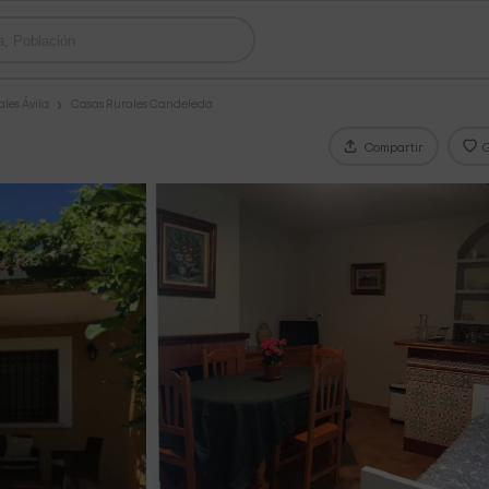
les Ávila
Casas Rurales Candeleda
Compartir