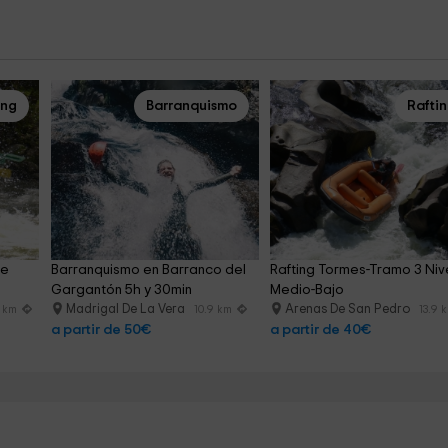
ing
Barranquismo
Rafti
e 
Barranquismo en Barranco del 
Rafting Tormes-Tramo 3 Nive
Gargantón 5h y 30min
Medio-Bajo
Madrigal De La Vera
Arenas De San Pedro
9 km
10.9 km
13.9 
a partir de 50€
a partir de 40€