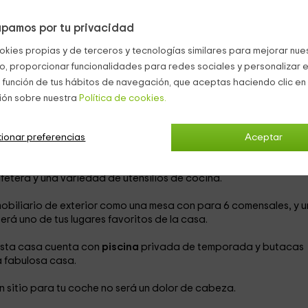
s podrán alojarse en sus 2 habitaciones.
pamos por tu privacidad
doble
, ropa de cama, 2 mesillas de noche con lámparas, suelo d
okies propias y de terceros y tecnologías similares para mejorar nuest
 toda la habitación.
co, proporcionar funcionalidades para redes sociales y personalizar e
 de cama, una mesa de noche central, suelo de baldosa y un a
 función de tus hábitos de navegación, que aceptas haciendo clic en 
ento.
ión sobre nuestra
Política de cookies.
bañera
, ducha, toallas y artículos de aseo.
ora sala de estar con un sofá cama, una mesa de comedor para 
s tardes en familia en las que buscas desconectar del mundo y
ionar preferencias
Aceptar
etera y una variedad de utensilios de cocina.
obiliario de exterior como una mesa con para 6 comensales, y u
rá uno de tus lugares favoritos de la casa.
 esta casa cuenta con
piscina
privada de temporada y butacas
a fabulosa casa.
n sitio para tu coche no será un dolor de cabeza.