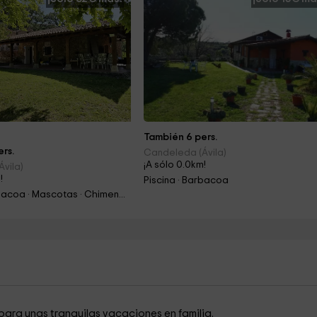
También 6 pers.
rs.
Candeleda (Ávila)
¡A sólo 0.0km!
vila)
!
Piscina · Barbacoa
Piscina · Barbacoa · Mascotas · Chimenea
 para unas tranquilas vacaciones en familia.