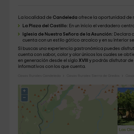
La localidad de
Candeleda
ofrece la oportunidad de 
La Plaza del Castillo:
En un inicio el verdadero centro
Iglesia de Nuestra Señora de la Asunción:
Declara c
cuenta con un estilo gótico arcaico y en su interior
Si buscas una experiencia gastronómica puedes disfrut
cuenta con sabor, color y olor únicos los cuales se ob
en generación desde el siglo
XVIII
y podrás disfrutar de
informativos con los que cuenta.
Casas Rurales Candeleda
Casas Rurales Sierra de Gredos
Casas
+
−
Las Oli