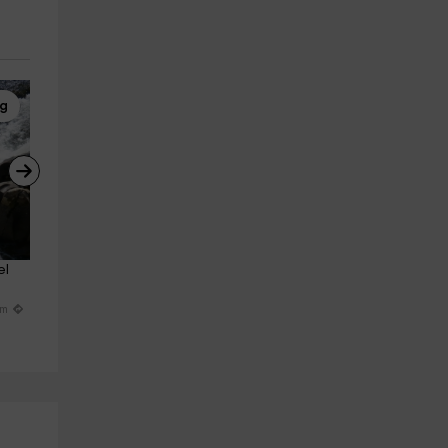
ng
Piragüismo
Rutas a Caballo
l 
Descenso en piragua del Río 
Ruta a caballo por Sierra de 
Tiétar con fotos 3h
Gredos +amuleto, 1h30
Madrigal De La Vera
Arenas De San Pedro
km
10.9 km
17.1 km
a partir de 30€
a partir de 35€