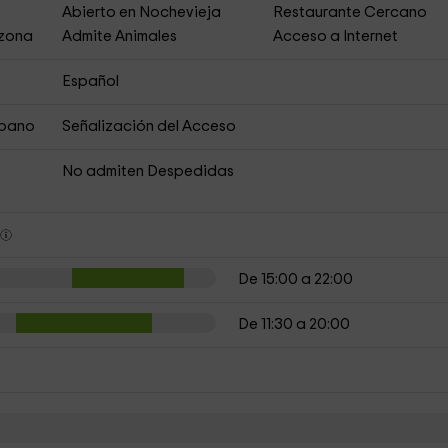
s
Abierto en Nochevieja
Restaurante Cercano
 zona
Admite Animales
Acceso a Internet
Español
rbano
Señalización del Acceso
No admiten Despedidas
s
De 15:00 a 22:00
De 11:30 a 20:00