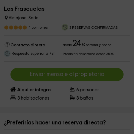
Las Frascuelas
Almajano, Soria
1
opiniones
3 RESERVAS CONFIRMADAS
24
€
Contacto directo
desde
persona y noche
Respuesta superior a 72h
Precio fin de semana desde 350€
Enviar mensaje al propietario
Alquiler íntegro
6
personas
3
habitaciones
3
baños
¿Preferirías hacer una reserva directa?