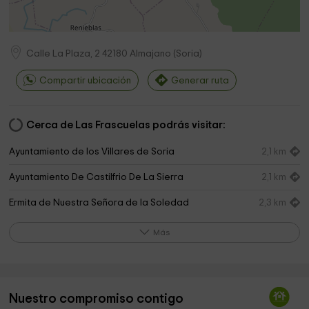
Calle La Plaza, 2
42180
Almajano
(
Soria
)
Compartir ubicación
Generar ruta
Cerca de Las Frascuelas podrás visitar:
Ayuntamiento de los Villares de Soria
2,1 km
Ayuntamiento De Castilfrio De La Sierra
2,1 km
Ermita de Nuestra Señora de la Soledad
2,3 km
Iglesia de la Visitación de Nuestra Señora
3,0 km
Más
Cementerio de Canos
3,0 km
Cementerio de Renieblas
4,2 km
Nuestro compromiso contigo
Ayuntamiento De Renieblas
4,4 km