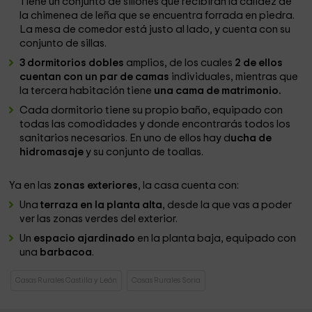
Tiene un conjunto de sillones que recibirán la calidez de
la chimenea de leña que se encuentra forrada en piedra.
La mesa de comedor está justo al lado, y cuenta con su
conjunto de sillas.
3 dormitorios dobles
amplios, de los cuales
2 de ellos
cuentan con un par de camas
individuales, mientras que
la tercera habitación tiene
una cama de matrimonio.
Cada dormitorio tiene su propio baño, equipado con
todas las comodidades y donde encontrarás todos los
sanitarios necesarios. En uno de ellos hay d
ucha de
hidromasaje
y su conjunto de toallas.
Ya en las
zonas exteriores
, la casa cuenta con:
Una
terraza en la planta alta
, desde la que vas a poder
ver las zonas verdes del exterior.
Un
espacio ajardinado
en la planta baja, equipado con
una
barbacoa
.
Casas Rurales Castilla y León
Casas Rurales Soria