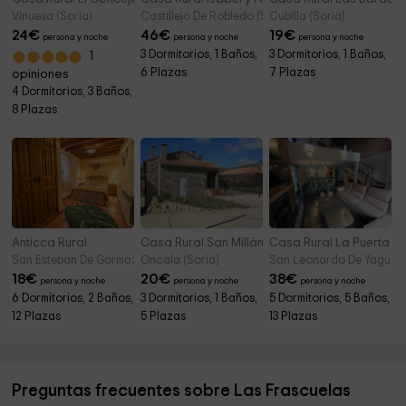
Vinuesa (Soria)
Castillejo De Robledo (Soria)
Cubilla (Soria)
24
€
46
€
19
€
persona y noche
persona y noche
persona y noche
3 Dormitorios, 1 Baños,
3 Dormitorios, 1 Baños,
1
6 Plazas
7 Plazas
opiniones
4 Dormitorios, 3 Baños,
8 Plazas
Anticca Rural
Casa Rural San Millán
Casa Rural La Puerta de
San Esteban De Gormaz (Soria)
Oncala (Soria)
San Leonardo De Yague (
18
€
20
€
38
€
persona y noche
persona y noche
persona y noche
6 Dormitorios, 2 Baños,
3 Dormitorios, 1 Baños,
5 Dormitorios, 5 Baños,
12 Plazas
5 Plazas
13 Plazas
Preguntas frecuentes sobre Las Frascuelas