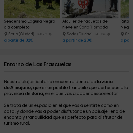
Senderismo Laguna Negra 
Alquiler de raquetas de 
Ruta g
día completo
nieve en Soria 1 jornada
Negra 
Soria (Ciudad)
Soria (Ciudad)
Sori
14.8 km
14.8 km
a partir de 32€
a partir de 20€
a part
Entorno de Las Frascuelas
Nuestro alojamiento se encuentra dentro de l
a zona
de Almajano,
que es un pueblo tranquilo que pertenece a la
provincia de
Soria
, en el que vas a poder desconectar.
Se trata de un espacio en el que vas a sentirte como en
casa, y donde vas a poder disfrutar de un paisaje lleno de
encanto y tranquilidad que es perfecto para disfrutar del
turismo rural.