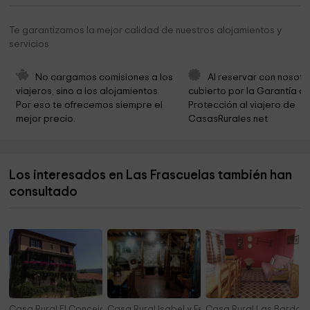
Iglesia de Nuestra Señora de la Cruz
4,5 km
Te garantizamos la mejor calidad de nuestros alojamientos y
servicios
Iglesia de Ntra Sra de la Asunción
4,9 km
Iglesia Virgen del Almuerzo
5,1 km
No cargamos comisiones a los 
Al reservar con nosotr
viajeros, sino a los alojamientos. 
cubierto por la Garantía de
Iglesia de San Juan Bautista
5,5 km
Por eso te ofrecemos siempre el 
Protección al viajero de 
mejor precio.
CasasRurales.net
Cementerio de Aldehuela de Periáñez
5,5 km
Ayuntamiento De Aldehuela De Periáñez
5,5 km
Los interesados en Las Frascuelas también han
Ayuntamiento de Ausejo de la Sierra
5,7 km
consultado
Iglesia Parroquial Nuestra Señora de la Asunción
5,9 km
Casa Rural El Concejo de Vinuesa
Casa Rural Isabel y Fernando
Casa Rural Las Bardas