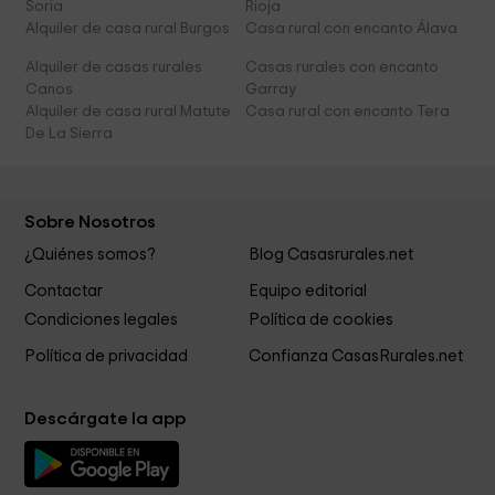
Soria
Rioja
Alquiler de casa rural Burgos
Casa rural con encanto Álava
Alquiler de casas rurales
Casas rurales con encanto
Canos
Garray
Alquiler de casa rural Matute
Casa rural con encanto Tera
De La Sierra
Sobre Nosotros
¿Quiénes somos?
Blog Casasrurales.net
Contactar
Equipo editorial
Condiciones legales
Política de cookies
Política de privacidad
Confianza CasasRurales.net
Descárgate la app