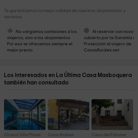
Ayuntamiento de Pratdip
3,6 km
Te garantizamos la mejor calidad de nuestros alojamientos y
servicios
Ermita de Sant Roc
4,3 km
Montañas de Tivissa-Vandellòs
4,4 km
No cargamos comisiones a los 
Al reservar con nosotr
viajeros, sino a los alojamientos. 
cubierto por la Garantía de
Las Planas
4,6 km
Por eso te ofrecemos siempre el 
Protección al viajero de 
mejor precio.
CasasRurales.net
Tenis Miami
5,9 km
Punto de encuentro El día D
6,1 km
Los interesados en La Última Casa Masboquera
Ayuntamiento de Mont Roig Del Camp
6,3 km
también han consultado
Punto encuentro Hospitalet de Mar en Guerra
6,3 km
Girasol Villa Planet
Casa Atalaia
Casa del Palomet