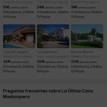
Cambrils (Tarragona)
L' Ampolla (Tarragona)
Deltebre (Tarragona)
51
€
24
€
18
€
persona y noche
persona y noche
persona y noche
5 Dormitorios, 3 Baños,
4 Dormitorios, 2 Baños,
4 Dormitorios, 3 Baños,
14 Plazas
10 Plazas
10 Plazas
Casa Mª Ángeles
Lo Dispensari
Mas de Miquel
Deltebre (Tarragona)
Sant Jaume D'enveja (Tarragona)
Deltebre (Tarragona)
42
€
30
€
20
€
persona y noche
persona y noche
persona y noche
3 Dormitorios, 3 Baños,
3 Dormitorios, 2 Baños,
3 Dormitorios, 2 Baños,
8 Plazas
8 Plazas
10 Plazas
Preguntas frecuentes sobre La Última Casa
Masboquera