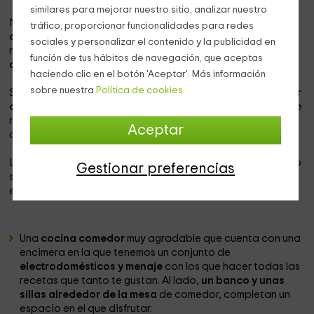
similares para mejorar nuestro sitio, analizar nuestro
Nuestro alojamiento se encuentra
dentro de la provincia
tráfico, proporcionar funcionalidades para redes
de Tarragona,
en la que vas a poder disfrutar de las
sociales y personalizar el contenido y la publicidad en
mejores vistas y unas vacaciones tranquilas en el
pueblo
función de tus hábitos de navegación, que aceptas
de Masboquera.
haciendo clic en el botón 'Aceptar'. Más información
sobre nuestra
Política de cookies.
Se trata de un alojamiento ideal para que puedas
disfrutar
de un viaje en pareja con encanto
, y en un alojamiento que
recoge todo tipo de comodidades que te harán sentir
Aceptar
como en casa.
La vivienda cuenta
con capacidad para 2 personas
, pero
Gestionar preferencias
se puede ampliar
hasta el máximo de 3
con
varias plantas
en las que se reparten las
siguientes estancias:
Una
cocina comedor
muy agradable que cuenta con una
encimera en la que tenemos un conjunto de
electrodomésticos y menaje
con los que hacer todas las
recetas que tanto te gustan. Al lado,
un banco y unas
sillas alrededor de la mesa
de comedor, completan un
espacio en el que disfrutar.