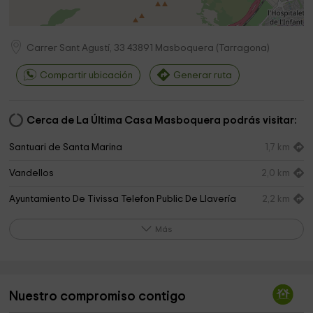
Carrer Sant Agustí, 33
43891
Masboquera
(
Tarragona
)
Compartir ubicación
Generar ruta
Cerca de La Última Casa Masboquera podrás visitar:
Santuari de Santa Marina
1,7 km
Vandellos
2,0 km
Ayuntamiento De Tivissa Telefon Public De Llavería
2,2 km
Parròquia Sant Andreu
2,2 km
Más
Parròquia Sant Jaume
2,3 km
Parròquia La Nativitat de Maria
3,5 km
Nuestro compromiso contigo
Ayuntamiento De Pratdip
3,5 km