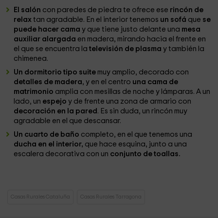
El salón
con paredes de piedra te ofrece ese
rincón de
relax
tan agradable. En el interior tenemos
un sofá
que
se
puede hacer cama
y que tiene justo delante una
mesa
auxiliar alargada
en madera, mirando hacia el frente en
el que se encuentra la
televisión de plasma
y también la
chimenea.
Un dormitorio tipo suite
muy amplio, decorado con
detalles de madera
, y en el centro
una cama de
matrimonio
amplia con mesillas de noche y lámparas. A un
lado, un
espejo
y de frente una zona de armario con
decoración en la pared
. Es sin duda, un rincón muy
agradable en el que descansar.
Un cuarto de baño
completo, en el que tenemos una
ducha en el interior,
que hace esquina, junto a una
escalera decorativa con un
conjunto de toallas.
Casas Rurales Cataluña
Casas Rurales Tarragona