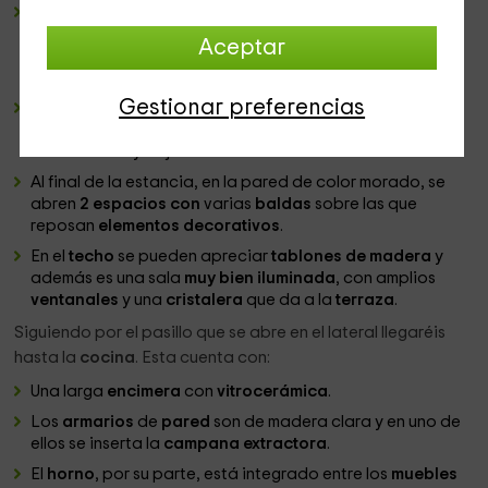
Detrás de esta zona se encuentra la del
comedor
, con
una
mesa
ovalada para las comidas donde pueden
Aceptar
sentarse hasta
8 personas
. Encima de esta hay una
lámpara
con forma de
globo
.
Gestionar preferencias
Al lado, pegado a la
pared
recubierta
de piedras
,
encontraréis un mueble con una
alacena
, con puertas
acristaladas y cajones.
Al final de la estancia, en la pared de color morado, se
abren
2 espacios con
varias
baldas
sobre las que
reposan
elementos decorativos
.
En el
techo
se pueden apreciar
tablones de madera
y
además es una sala
muy bien iluminada
, con amplios
ventanales
y una
cristalera
que da a la
terraza
.
Siguiendo por el pasillo que se abre en el lateral llegaréis
hasta la
cocina
. Esta cuenta con:
Una larga
encimera
con
vitrocerámica
.
Los
armarios
de
pared
son de madera clara y en uno de
ellos se inserta la
campana extractora
.
El
horno
, por su parte, está integrado entre los
muebles