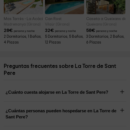
Mas Tarrés - La Acácia
Can Rost
Caseta a Queixans de 
Madremanya (Girona)
Vilaür (Girona)
Queixans (Girona)
28
€
32
€
58
€
persona y noche
persona y noche
persona y noche
2 Dormitorios, 1 Baños,
5 Dormitorios, 5 Baños,
3 Dormitorios, 2 Baños,
4 Plazas
12 Plazas
6 Plazas
Preguntas frecuentes sobre La Torre de Sant
Pere
¿Cuánto cuesta alojarse en La Torre de Sant Pere?
¿Cuántas personas pueden hospedarse en La Torre de
Sant Pere?