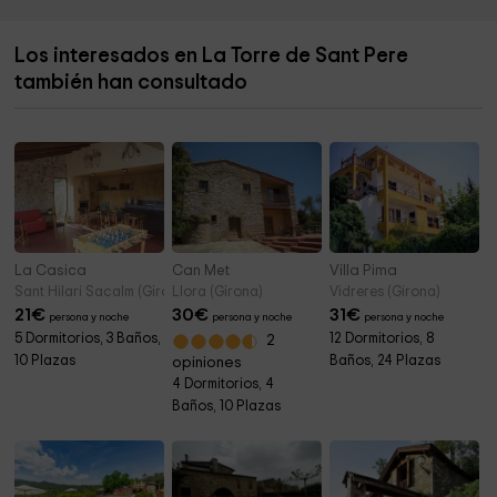
Oratori de Sant Valentí
4,6 km
Los interesados en La Torre de Sant Pere
ST. Joan dels Balbs
4,6 km
también han consultado
Santa Magdalena del Coll
5,1 km
La Casica
Can Met
Villa Pima
Sant Hilari Sacalm (Girona)
Llora (Girona)
Vidreres (Girona)
21
€
30
€
31
€
persona y noche
persona y noche
persona y noche
5 Dormitorios, 3 Baños,
12 Dormitorios, 8
2
10 Plazas
Baños, 24 Plazas
opiniones
4 Dormitorios, 4
Baños, 10 Plazas