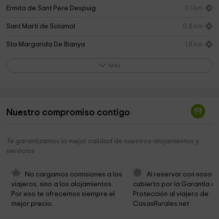
Ermita de Sant Pere Despuig
0,1 km
Sant Martí de Solamal
0,8 km
Sta Margarida De Bianya
1,8 km
Iglesia de Sant Miquel del Mont
2,5 km
Más
Ayuntamiento de la Vall de Bianya
2,6 km
Parroquia de Riudaura
3,1 km
Nuestro compromiso contigo
riudaura civill center
3,1 km
Ayuntamiento de Riudaura
3,1 km
Te garantizamos la mejor calidad de nuestros alojamientos y
servicios
Ermita De Sant Marti Del Clot
3,2 km
Parc de carreteres de la Vall de Bianya
3,3 km
No cargamos comisiones a los 
Al reservar con nosotr
viajeros, sino a los alojamientos. 
cubierto por la Garantía de
Iglesia de Sant Andreu del Coll
3,4 km
Por eso te ofrecemos siempre el 
Protección al viajero de 
mejor precio.
CasasRurales.net
Sant Martí de Capsec
4,5 km