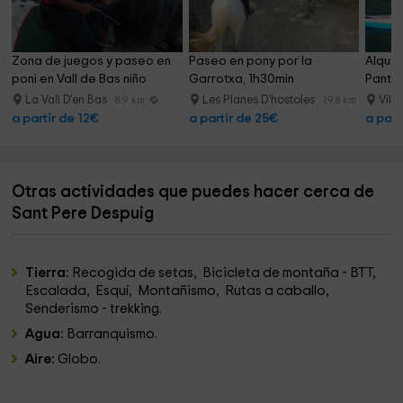
Zona de juegos y paseo en 
Paseo en pony por la 
Alquil
poni en Vall de Bas niño
Garrotxa, 1h30min
Pantan
La Vall D'en Bas
Les Planes D'hostoles
Vila
8.9 km
19.8 km
a partir de 12€
a partir de 25€
a part
Otras actividades que puedes hacer cerca de
Sant Pere Despuig
Tierra:
Recogida de setas, Bicicleta de montaña - BTT,
Escalada, Esquí, Montañismo, Rutas a caballo,
Senderismo - trekking.
Agua:
Barranquismo.
Aire:
Globo.