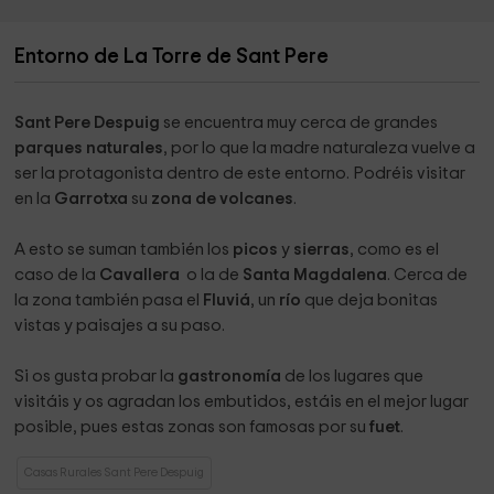
Entorno de La Torre de Sant Pere
Sant Pere Despuig
se encuentra muy cerca de
grandes
parques naturales
, por lo que la madre naturaleza vuelve a
ser la protagonista dentro de este entorno. Podréis visitar
en la
Garrotxa
su
zona de volcanes
.
A esto se suman también los
picos
y
sierras
, como es el
caso de la
Cavallera
o la de
Santa Magdalena
. Cerca de
la zona también pasa el
Fluviá
, un
río
que deja bonitas
vistas y paisajes a su paso.
Si os gusta probar la
gastronomía
de los lugares que
visitáis y os agradan los embutidos, estáis en el mejor lugar
posible, pues estas zonas son famosas por su
fuet
.
Casas Rurales Sant Pere Despuig