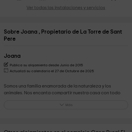
Ver todas las instalaciones y servicios
Sobre Joana , Propietario de La Torre de Sant
Pere
Joana
Publica su alojamiento desde Junio de 2015
Actualizó su calendario el 27 de Octubre de 2025
Somos una familia enamorada de la naturaleza y los
animales. Nos encanta compartir nuestra casa con todo
aquel que quiera desconectar en un entorno ilídico y la
Más
experiencia del mundo rural.
Lo que destaca el propietario de su alojamiento