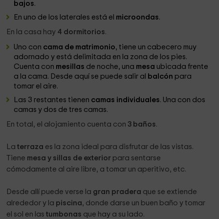
bajos
.
En uno de los laterales está el
microondas
.
En la casa hay
4 dormitorios
.
Uno con
cama de matrimonio
, tiene un cabecero muy
adornado y está delimitada en la zona de los pies.
Cuenta con
mesillas
de noche, una
mesa
ubicada frente
a la cama. Desde aquí se puede salir al
balcón
para
tomar el aire.
Las 3 restantes tienen
camas individuales
. Una con dos
camas y dos de tres camas.
En total, el alojamiento cuenta con
3 baños
.
La
terraza
es la zona ideal para disfrutar de las vistas.
Tiene
mesa y sillas de exterior
para sentarse
cómodamente al aire libre, a tomar un aperitivo, etc.
Desde allí puede verse la
gran pradera
que se extiende
alrededor y la
piscina
, donde darse un buen baño y tomar
el sol en las
tumbonas
que hay a su lado.