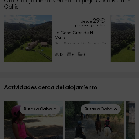
Otros alojamientos en el complejo Casa Rural El
Es una aunténtica casa del siglo XVII adaptada con todas
Callís
las comodidades y ambiente acogedor para que vuestra
experiencia sea única.
29
€
desde
persona y noche
Rodeada de campos y bosques es el lugar ideal para
La Casa Gran de El 
Callís
desconectar de la rutina y vivir una auténtica experiencia
Sant Salvador De Bianya (Giron
rural.
13
6
3
¿Que se puede hacer en los alrededores?
El Parque Natural de la Zona Volcánica de la Garrotxa,
Olot, Besalú, Santa Pau, Alta Garrotxa, Camprodon, Ripoll,
Actividades cerca del alojamiento
pistas de esquí....
Rutas a Caballo
Rutas a Caballo