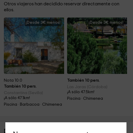
Otros viajeros han decidido reservar directamente con
ellos.
¡Desde 3€ menos!
¡Desde 3€ menos!
Nota 10.0
También 10 pers.
También 10 pers.
Las Jaras (Córdoba)
¡A sólo 47.5km!
Constantina (Sevilla)
¡A sólo 47.1km!
Piscina · Chimenea
Piscina · Barbacoa · Chimenea
Descripción de La Milana- Principal