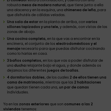
El comedor
está a continuación, y cuenta con una
robusta
mesa de madera natural,
que tiene junto a ella
una alacena y en la esquina, una
chimenea de leña
, para
que disfrutéis de cálidas veladas.
Una sala de estar
en la planta de arriba, con
varios
sillones tapizados y una tele,
y además, con vistas de las
zonas de abajo.
Una cocina completa,
en la que vas a encontrar en la
encimera, el conjunto de los
electrodomésticos y el
menaje
necesario para que puedas disfrutar cocinando
como lo harías en casa.
3 baños completos,
en los que vas a poder disfrutar de
una
ducha
relajante bajo el agua, y donde además os
dejamos los diferentes
juegos de toallas.
4 dormitorios dobles
, de los cuales
2 de ellos tienen una
cama de matrimonio
, mientras que las
2 habitaciones
que quedan tienen cada una,
un par de camas
individuales.
Ya en las
zonas exteriores
que son
comunes a las 2
viviendas
tenemos: