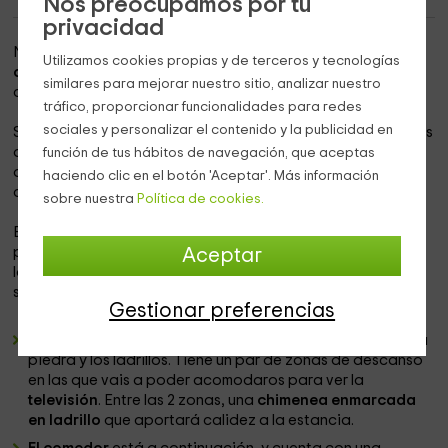
Nos preocupamos por tu
privacidad
Nuestro alojamiento se encuentra dentro de la
provincia
Utilizamos cookies propias y de terceros y tecnologías
de Córdoba
, en la que vas a poder disfrutar de las mejores
similares para mejorar nuestro sitio, analizar nuestro
comodidades en
la zona de Belmez.
tráfico, proporcionar funcionalidades para redes
sociales y personalizar el contenido y la publicidad en
Se trata de
una finca en la existen 2 viviendas,
y donde vas
a poder elegir, en función de cuántos seáis, la casa más
función de tus hábitos de navegación, que aceptas
adecuada para vosotros, aunque podéis alquilarla en
haciendo clic en el botón 'Aceptar'. Más información
conjunto.
sobre nuestra
Política de cookies.
En cuanto a la capacidad de esta vivienda, que es la
principal,
se ha pensado para 8 personas,
aunque existe
Aceptar
la posibilidad de ampliar hasta el
máximo de 10
con las
siguientes
estancias
:
Gestionar preferencias
Un salón amplio
en tonos burdeos que contrastan con la
piedra y los ladrillos. Tiene un par de zonas de descanso
en las que vais a poder acomodaros para ver la
televisión
. Entre las 2 zonas, una
chimenea enmarcada
en ladrillo
que aportará calidez a la estancia.