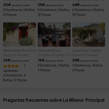
30
€
25
€
68
€
persona y noche
persona y noche
persona y noche
5 Dormitorios, 3 Baños,
5 Dormitorios, 3 Baños,
6 Dormitorios, 3 Baños,
12 Plazas
12 Plazas
15 Plazas
Alojamiento Rural Cortijo San José
Casa del Brezo
Casa Cruz- Casita
Iznajar (Córdoba)
Córdoba (Capital) (Córdoba)
Iznajar (Córdoba)
24
€
19
€
38
€
persona y noche
persona y noche
persona y noche
3 Dormitorios, 2 Baños,
1 Dormitorios, 1 Baños,
1
9 Plazas
2 Plazas
opiniones
6 Dormitorios, 4
Baños, 12 Plazas
Preguntas frecuentes sobre La Milana- Principal