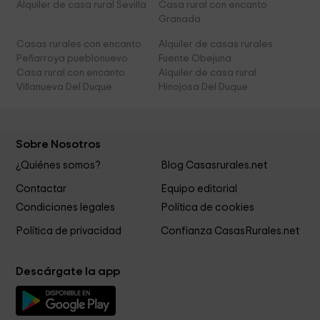
Alquiler de casa rural Sevilla
Casa rural con encanto
Granada
Casas rurales con encanto
Alquiler de casas rurales
Peñarroya pueblonuevo
Fuente Obejuna
Casa rural con encanto
Alquiler de casa rural
Villanueva Del Duque
Hinojosa Del Duque
Sobre Nosotros
¿Quiénes somos?
Blog Casasrurales.net
Contactar
Equipo editorial
Condiciones legales
Política de cookies
Política de privacidad
Confianza CasasRurales.net
Descárgate la app