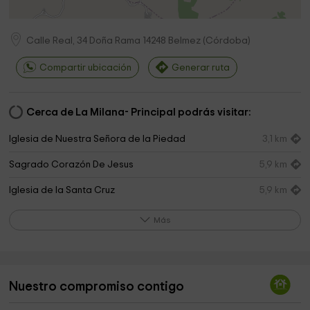
Calle Real, 34 Doña Rama
14248
Belmez
(
Córdoba
)
Compartir ubicación
Generar ruta
Cerca de La Milana- Principal podrás visitar:
Iglesia de Nuestra Señora de la Piedad
3,1 km
Sagrado Corazón De Jesus
5,9 km
Iglesia de la Santa Cruz
5,9 km
Cementerio
6,6 km
Más
Municipal de Bélmez Park
7,6 km
Parque infantil
7,6 km
Nuestro compromiso contigo
Cementerio de Belmez
7,7 km