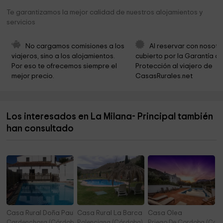
Ermita de la Virgen del Castillo
7,8 km
Te garantizamos la mejor calidad de nuestros alojamientos y
servicios
Plaza del Santo
7,9 km
Centro Parroquial
8,0 km
No cargamos comisiones a los 
Al reservar con nosotr
viajeros, sino a los alojamientos. 
cubierto por la Garantía de
Museo Histórico de Belmez y del Territorio Minero
8,0 km
Por eso te ofrecemos siempre el 
Protección al viajero de 
mejor precio.
CasasRurales.net
Excmo. Ayuntamiento de Belmez
8,0 km
Parroquia Nuestra Señora de la Anunciación
8,1 km
Los interesados en La Milana- Principal también
Iglesia Ntra Sra De La Anunciación
8,1 km
han consultado
VÍA VERDE "LA MAQUINILLA"
8,4 km
Casa Rural Doña Paula
Casa Rural La Barca
Casa Olea
Cardenchosa (Córdoba)
Palenciana (Córdoba)
Priego De Cordoba (Cór