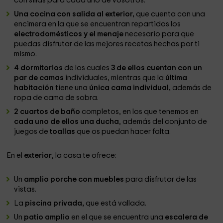
con sillas para cada uno de vosotros.
Una cocina con salida al exterior,
que cuenta con una
encimera en la que se encuentran repartidos los
electrodomésticos y el menaje
necesario para que
puedas disfrutar de las mejores recetas hechas por ti
mismo.
4 dormitorios
de los cuales
3 de ellos cuentan con un
par de camas
individuales, mientras que la
última
habitación
tiene una
única cama individual,
además de
ropa de cama de sobra.
2 cuartos de baño
completos, en los que tenemos en
cada uno de ellos una ducha
, además del conjunto de
juegos de
toallas
que os puedan hacer falta.
En el
exterior
, la casa te ofrece:
Un
amplio porche con muebles
para disfrutar de las
vistas.
La
piscina privada,
que está vallada.
Un
patio amplio
en el que se encuentra una
escalera de