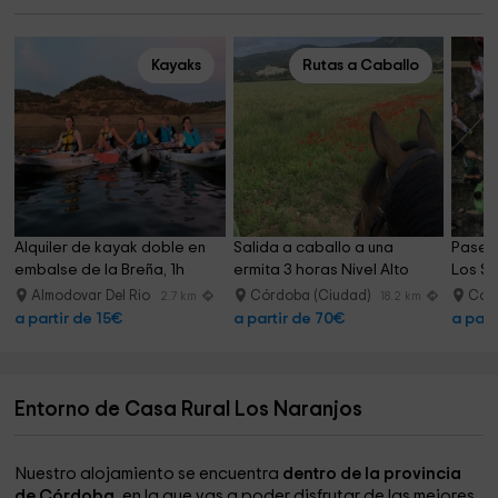
Kayaks
Rutas a Caballo
Alquiler de kayak doble en 
Salida a caballo a una 
Paseo 
embalse de la Breña, 1h
ermita 3 horas Nivel Alto
Los S
Almodovar Del Rio
Córdoba (Ciudad)
Cór
2.7 km
18.2 km
a partir de 15€
a partir de 70€
a part
Entorno de Casa Rural Los Naranjos
Nuestro alojamiento se encuentra
dentro de la provincia
de Córdoba,
en la que vas a poder disfrutar de las mejores