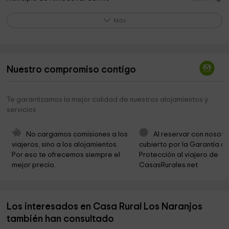
Ayuntamiento.Cementerio Municipal
0,6 km
Más
Museo Etnológico Ángel Estévez
0,7 km
Iglesia de la Inmaculada
0,7 km
Nuestro compromiso contigo
Capilla del Convento
0,8 km
Mosaicos Artesanos Almodóvar del Río
0,8 km
Te garantizamos la mejor calidad de nuestros alojamientos y
servicios
Castillo Almodovar del Rio
1,0 km
Periurbano De Almodovar Del Rio Park
2,6 km
No cargamos comisiones a los 
Al reservar con nosotr
viajeros, sino a los alojamientos. 
cubierto por la Garantía de
CM2B
2,8 km
Por eso te ofrecemos siempre el 
Protección al viajero de 
mejor precio.
CasasRurales.net
Planta Subeton Almodovar Del Rio Corbova
3,0 km
Presa de la Breña
3,0 km
Los interesados en Casa Rural Los Naranjos
BOTÁNICO y CENTRO DE VISITANTES DEL EMBALSE
3,3 km
DE LA BREÑA Garden
también han consultado