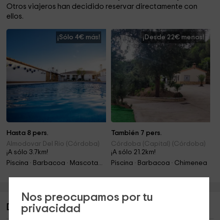
Otros viajeros han decidido reservar directamente con
ellos.
¡Sólo 4€ más!
¡Desde 22€ menos!
Hasta 8 pers.
También 7 pers.
Almodovar Del Rio (Córdoba)
Córdoba (Capital) (Córdoba)
¡A sólo 3.7km!
¡A sólo 21.2km!
Piscina · Barbacoa · Mascotas · Chimenea
Piscina · Barbacoa · Chimenea
Nos preocupamos por tu
privacidad
Descripción de Casa Rural Los Naranjos