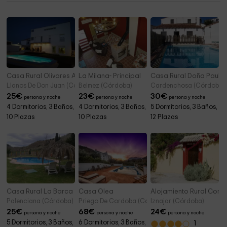
Mesto de Fuenreal
4,0 km
Casa Rural Olivares Altos
La Milana- Principal
Casa Rural Doña Paula
Llanos De Don Juan (Córdoba)
Belmez (Córdoba)
Cardenchosa (Córdoba)
25
€
23
€
30
€
persona y noche
persona y noche
persona y noche
4 Dormitorios, 3 Baños,
4 Dormitorios, 3 Baños,
5 Dormitorios, 3 Baños,
10 Plazas
10 Plazas
12 Plazas
Casa Rural La Barca
Casa Olea
Alojamiento Rural Corti
Palenciana (Córdoba)
Priego De Cordoba (Córdoba)
Iznajar (Córdoba)
25
€
68
€
24
€
persona y noche
persona y noche
persona y noche
5 Dormitorios, 3 Baños,
6 Dormitorios, 3 Baños,
1