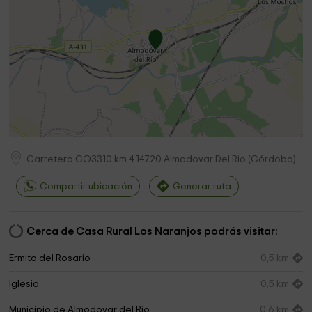
Carretera CO3310 km 4
14720
Almodovar Del Rio
(
Córdoba
)
Compartir ubicación
Generar ruta
Cerca de Casa Rural Los Naranjos podrás visitar:
Ermita del Rosario
0,5 km
Iglesia
0,5 km
Municipio de Almodovar del Rio
0,6 km