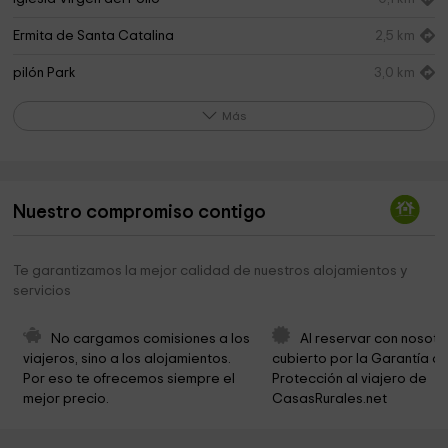
Ermita de Santa Catalina
2,5 km
pilón Park
3,0 km
Ayuntamiento de Martín Miguel
3,0 km
Más
San Juan Evangelista Church
3,0 km
Ayuntamiento De Marazoleja
3,1 km
Nuestro compromiso contigo
Ermita del Santo Cristo del Humilladero
3,2 km
Frontón Park
3,4 km
Te garantizamos la mejor calidad de nuestros alojamientos y
servicios
Ermita de los Remedios
4,0 km
Iglesia de Nuestra Señora de la Asunción
4,8 km
No cargamos comisiones a los 
Al reservar con nosotr
viajeros, sino a los alojamientos. 
cubierto por la Garantía de
Ayuntamiento de Lastras del Pozo
4,8 km
Por eso te ofrecemos siempre el 
Protección al viajero de 
mejor precio.
CasasRurales.net
Ayuntamiento de Lastras del Pozo
4,9 km
Parroquia de San Lorenzo Mártir
4,9 km