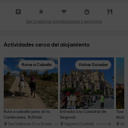
Ver todas las instalaciones y servicios
Actividades cerca del alojamiento
Rutas a Caballo
Visitas Guiadas
Ruta a caballo junto al río 
Entrada a la Catedral de 
Tour g
Cambrones, 1h30min
Segovia
Alcáza
San Ildefonso O La Granja
Segovia (Ciudad)
Sego
25.6 km
15.4 km