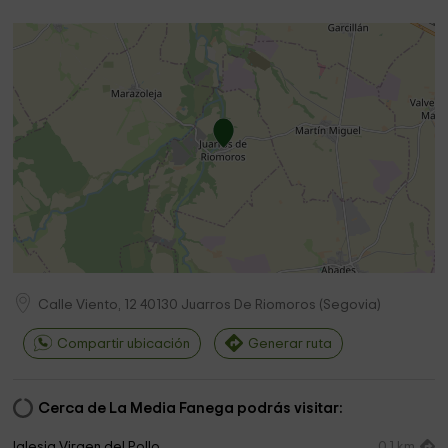
Calle Viento, 12
40130
Juarros De Riomoros
(
Segovia
)
Compartir ubicación
Generar ruta
Cerca de La Media Fanega podrás visitar:
Iglesia Virgen del Pollo
0,1 km