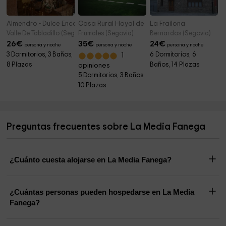
Almendro - Dulce Encanto Del Valle
Casa Rural Hoyal de Pinares
La Frailona
Valle De Tabladillo (Segovia)
Frumales (Segovia)
Bernardos (Segovia)
26
€
35
€
24
€
persona y noche
persona y noche
persona y noche
3 Dormitorios, 3 Baños,
6 Dormitorios, 6
1
8 Plazas
Baños, 14 Plazas
opiniones
5 Dormitorios, 3 Baños,
10 Plazas
Preguntas frecuentes sobre La Media Fanega
¿Cuánto cuesta alojarse en La Media Fanega?
¿Cuántas personas pueden hospedarse en La Media
Fanega?