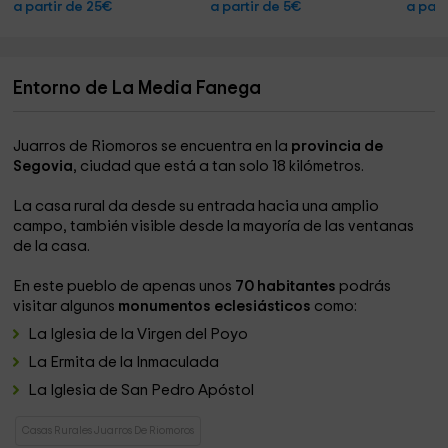
a partir de 25€
a partir de 5€
a part
Entorno de La Media Fanega
Juarros de Riomoros se encuentra en la
provincia de
Segovia
, ciudad que está a tan solo 18 kilómetros.
La casa rural da desde su entrada hacia una amplio
campo, también visible desde la mayoría de las ventanas
de la casa.
En este pueblo de apenas unos
70 habitantes
podrás
visitar algunos
monumentos eclesiásticos
como:
La Iglesia de la Virgen del Poyo
La Ermita de la Inmaculada
La Iglesia de San Pedro Apóstol
Casas Rurales Juarros De Riomoros