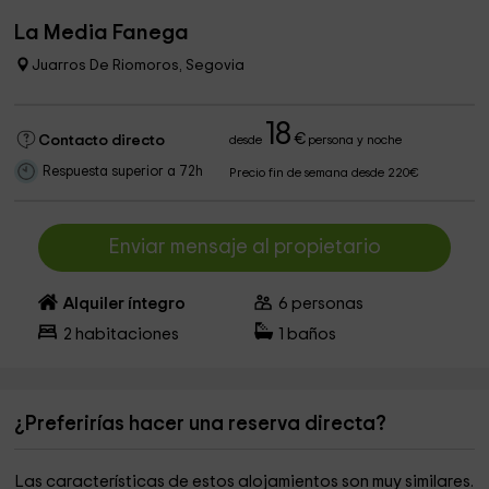
La Media Fanega
Juarros De Riomoros, Segovia
18
€
Contacto directo
desde
persona y noche
Respuesta superior a 72h
Precio fin de semana desde 220€
Enviar mensaje al propietario
Alquiler íntegro
6
personas
2
habitaciones
1
baños
¿Preferirías hacer una reserva directa?
Las características de estos alojamientos son muy similares.