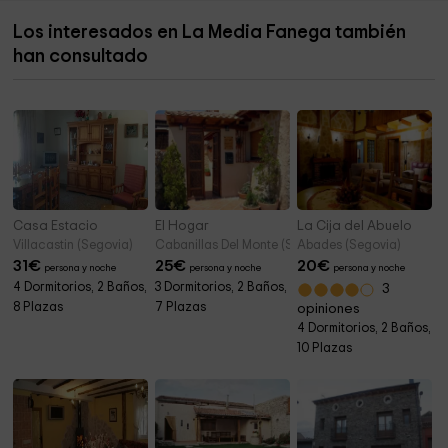
Los interesados en La Media Fanega también
Iglesia Santiago Apóstol
4,9 km
han consultado
Ayuntamiento De Garcillán
5,0 km
Casa Estacio
El Hogar
La Cija del Abuelo
Villacastin (Segovia)
Cabanillas Del Monte (Segovia)
Abades (Segovia)
31
€
25
€
20
€
persona y noche
persona y noche
persona y noche
4 Dormitorios, 2 Baños,
3 Dormitorios, 2 Baños,
3
8 Plazas
7 Plazas
opiniones
4 Dormitorios, 2 Baños,
10 Plazas