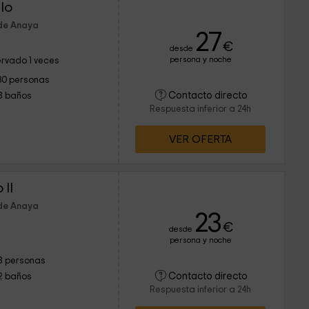
lo
 de Anaya
27
€
desde
persona y noche
rvado 1 veces
30 personas
Contacto directo
8 baños
Respuesta inferior a 24h
VER OFERTA
 II
 de Anaya
23
€
desde
persona y noche
8 personas
Contacto directo
2 baños
Respuesta inferior a 24h