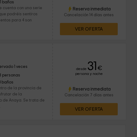
11 baños
e cuenta con una serie
Reserva inmediata
que podréis sentiros
Cancelación 14 días antes
entos para 4 son
VER OFERTA
31
ervado 1 veces
€
desde
persona y noche
8 personas
3 baños
tro de la provincia de
Reserva inmediata
frutar de la
Cancelación 7 días antes
lo de Anaya. Se trata de
.
VER OFERTA