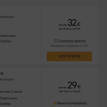
 de Anaya
32
€
desde
persona y noche
4 personas
Contacto directo
2 baños
Respuesta superior a 72h
VER OFERTA
da
 de Anaya
29
€
desde
persona y noche
ervado 2 veces
23 personas
Reserva inmediata
5 baños