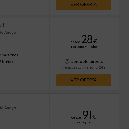
VER OFERTA
 I
 de Anaya
28
€
desde
persona y noche
5 personas
Contacto directo
2 baños
Respuesta inferior a 24h
VER OFERTA
 de Anaya
91
€
desde
persona y noche