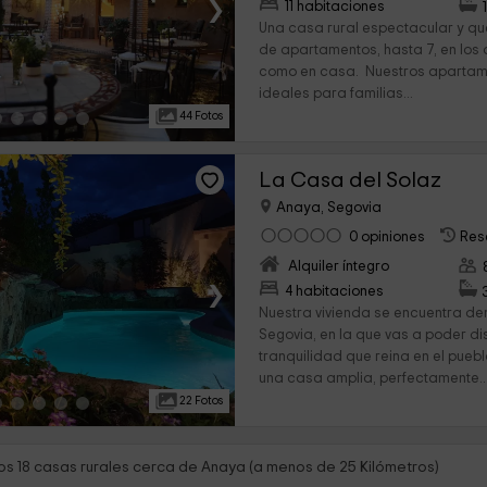
›
11 habitaciones
Una casa rural espectacular y qu
de apartamentos, hasta 7, en los 
como en casa. Nuestros apartam
ideales para familias...
44 Fotos
La Casa del Solaz
Anaya, Segovia
0 opiniones
Res
Alquiler íntegro
›
4 habitaciones
Nuestra vivienda se encuentra den
Segovia, en la que vas a poder dis
tranquilidad que reina en el pueb
una casa amplia, perfectamente..
22 Fotos
s 18 casas rurales cerca de Anaya (a menos de 25 Kilómetros)