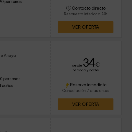
20 personas
Contacto directo
Respuesta inferior a 24h
VER OFERTA
de Anaya
34
€
desde
persona y noche
10 personas
Reserva inmediata
4 baños
Cancelación 7 días antes
VER OFERTA