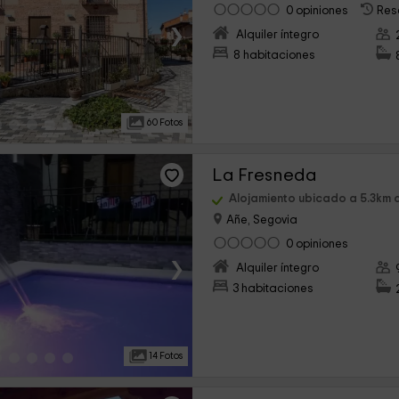
0 opiniones
Res
›
Alquiler íntegro
8 habitaciones
60 Fotos
La Fresneda
Alojamiento ubicado a 5.3km
Añe, Segovia
0 opiniones
›
Alquiler íntegro
3 habitaciones
14 Fotos