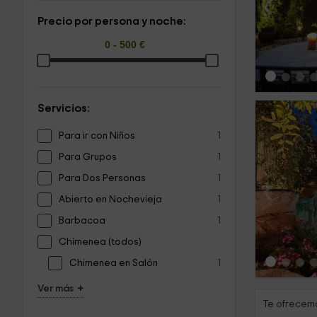
‹
Precio por persona y noche:
Servicios:
Para ir con Niños
1
Para Grupos
1
Para Dos Personas
1
‹
Abierto en Nochevieja
1
Barbacoa
1
Chimenea (todos)
Chimenea en Salón
1
+
Ver más
Te ofrecemo