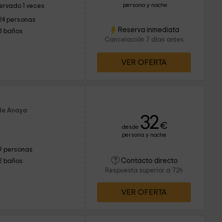
persona y noche
ervado 1 veces
24 personas
Reserva inmediata
8 baños
Cancelación 7 días antes
VER OFERTA
 de Anaya
32
€
desde
persona y noche
9 personas
Contacto directo
2 baños
Respuesta superior a 72h
VER OFERTA