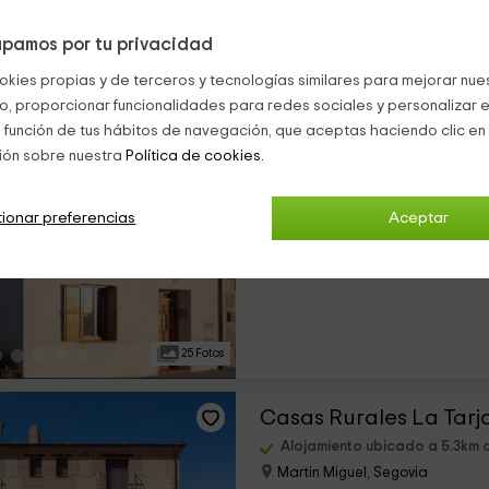
pamos por tu privacidad
17 Fotos
okies propias y de terceros y tecnologías similares para mejorar nuest
co, proporcionar funcionalidades para redes sociales y personalizar e
La Media Fanega
 función de tus hábitos de navegación, que aceptas haciendo clic en 
ión sobre nuestra
Política de cookies.
Alojamiento ubicado a 5.0km
Juarros De Riomoros, Segovia
0 opiniones
ionar preferencias
Aceptar
›
Alquiler íntegro
2 habitaciones
25 Fotos
Casas Rurales La Tarj
Alojamiento ubicado a 5.3km
Martin Miguel, Segovia