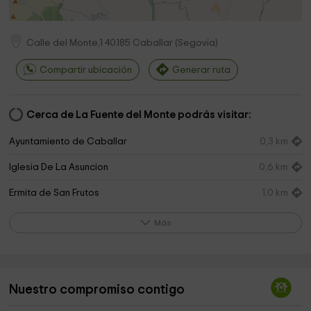
Calle del Monte,1
40185
Caballar
(
Segovia
)
Compartir ubicación
Generar ruta
Cerca de La Fuente del Monte podrás visitar:
Ayuntamiento de Caballar
0,3 km
Iglesia De La Asuncion
0,6 km
Ermita de San Frutos
1,0 km
Ermita de la Fuente Santa
1,0 km
Más
St. Martin Church
4,1 km
Iglesia de la Exaltación de la Santa Cruz
4,2 km
Nuestro compromiso contigo
Ermita de San Roque
4,2 km