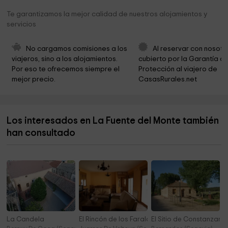
Guarda Cementerio
4,2 km
Te garantizamos la mejor calidad de nuestros alojamientos y
servicios
Ayuntamiento De Cubillo
4,3 km
Parroquia Santa Agueda
4,7 km
No cargamos comisiones a los 
Al reservar con nosotr
viajeros, sino a los alojamientos. 
cubierto por la Garantía de
Ayto De Valdevacas Y Guijar
4,7 km
Por eso te ofrecemos siempre el 
Protección al viajero de 
mejor precio.
CasasRurales.net
Ayuntamiento De Valdevacas Y Guijar
4,8 km
Valle del Pirón. Turismo activo
4,8 km
Los interesados en La Fuente del Monte también
Iglesia de San Cristóbal
4,8 km
han consultado
Cementerio
4,9 km
La Candela
El Rincón de los Faraldos
El Sitio de Constanzana