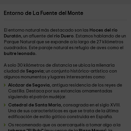
Entorno de La Fuente del Monte
El entorno natural más destacado son las
Hoces del río
Duratón
, un afluente del
río Duero
. Estamos hablando de un
Parque Natural que se expande a lo largo de 27 kilómetros
cuadrados. Este paraje natural es refugio de aves como el
buitre leonado.
A solo 30 kilómetros de distancia se ubica la milenaria
ciudad de
Segovia
; un conjunto histórico-artístico con
algunos monumentos y lugares interesantes como:
Alcázar de Segovia
, antigua residencia de los reyes de
Castilla. Destaca por sus estancias ornamentadas
siguiendo el patrón mudéjar.
Catedral de Santa María
, consagrada en el siglo XVIII.
Una de sus características es que se trata de la última
edificación de estilo gótico construida en España.
Os recomenado que os acercarquéis a tomar algo a la
taberna "El Rubí"
(muy cerca de la
Plaza Mayor
), la