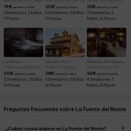
Bernuy De Coca (Segovia)
Juarros De Voltoya (Segovia)
Bernardos (Segovia)
19
€
20
€
25
€
persona y noche
persona y noche
persona y noche
3 Dormitorios, 2 Baños,
5 Dormitorios, 4 Baños,
7 Dormitorios, 6
9 Plazas
10 Plazas
Baños, 16 Plazas
La Ribera
La Labranza I
Alquería de Segovia
Cabezuela (Segovia)
Grajera (Segovia)
Tizneros (Segovia)
20
€
28
€
36
€
persona y noche
persona y noche
persona y noche
5 Dormitorios, 2 Baños,
5 Dormitorios, 5 Baños,
9 Dormitorios, 7
10 Plazas
12 Plazas
Baños, 21 Plazas
Preguntas frecuentes sobre La Fuente del Monte
¿Cuánto cuesta alojarse en La Fuente del Monte?