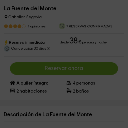
La Fuente del Monte
Caballar, Segovia
1
opiniones
7 RESERVAS CONFIRMADAS
38
€
Reserva inmediata
desde
persona y noche
Cancelación 30 días
Reservar ahora
Alquiler íntegro
4
personas
2
habitaciones
2
baños
Descripción de La Fuente del Monte