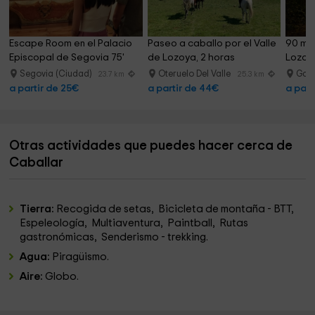
Escape Room en el Palacio 
Paseo a caballo por el Valle 
90 min
Episcopal de Segovia 75'
de Lozoya, 2 horas
Lozoya
Segovia (Ciudad)
Oteruelo Del Valle
Garg
23.7 km
25.3 km
a partir de 25€
a partir de 44€
a part
Otras actividades que puedes hacer cerca de
Caballar
Tierra:
Recogida de setas, Bicicleta de montaña - BTT,
Espeleología, Multiaventura, Paintball, Rutas
gastronómicas, Senderismo - trekking.
Agua:
Piragüismo.
Aire:
Globo.