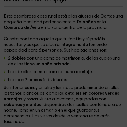
Esta asombrosa casa rural está a las afueras de
Cortos
una
pequeña localidad perteneciente a
Tolbaños
en la
Comarca de Ávila
en la zona centro de la provincia.
Cuenta con todo aquello que tu familia y tú podáis
necesitar y es que se alquila
íntegramente
teniendo
capacidad para
6 personas.
Sus habitaciones son:
2 dobles
con una cama de matrimonio, de las cuales una
de ellas t
iene un baño privado.
Una de ellas cuenta con una
cuna de viaje.
Una con
2 camas
individuales.
Su interior es muy amplio y luminoso predominando en ellas
los tonos blancos así como los
detalles en colores verdes,
naranjas y rosas
. Junto a la camas, equipadas con
sábanas y mantas
, dispondrás de mesillas con lámpara de
noche. También un
armario
en el que guardar tus
pertenencias. Las vistas desde la ventana te dejarán
fascinado.