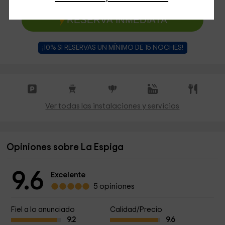
RESERVA INMEDIATA
¡10% SI RESERVAS UN MÍNIMO DE 15 NOCHES!
Ver todas las instalaciones y servicios
Opiniones sobre La Espiga
9.6
Excelente
5 opiniones
Fiel a lo anunciado
Calidad/Precio
9.2
9.6