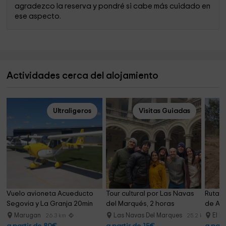
agradezco la reserva y pondré si cabe más cuidado en
ese aspecto.
Actividades cerca del alojamiento
Ultraligeros
Visitas Guiadas
Vuelo avioneta Acueducto 
Tour cultural por Las Navas 
Ruta a
Segovia y La Granja 20min
del Marqués, 2 horas
de Agu
Marugan
Las Navas Del Marques
El E
26.3 km
25.2 km