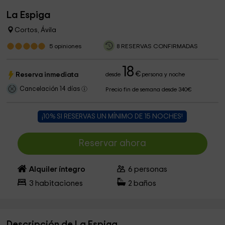
La Espiga
Cortos, Ávila
5
opiniones
8 RESERVAS CONFIRMADAS
18
€
Reserva inmediata
desde
persona y noche
Cancelación 14 días
Precio fin de semana desde 340€
¡10% SI RESERVAS UN MÍNIMO DE 15 NOCHES!
Reservar ahora
Alquiler íntegro
6
personas
3
habitaciones
2
baños
Descripción de La Espiga