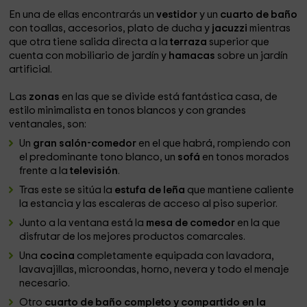
En una de ellas encontrarás un
vestidor
y un
cuarto de baño
con toallas, accesorios, plato de ducha y
jacuzzi
mientras
que otra tiene salida directa a la
terraza
superior que
cuenta con mobiliario de jardín y
hamacas
sobre un jardín
artificial.
Las
zonas
en las que se divide está fantástica casa, de
estilo minimalista en tonos blancos y con grandes
ventanales, son:
Un
gran salón-comedor
en el que habrá, rompiendo con
el predominante tono blanco, un
sofá
en tonos morados
frente a la
televisión
.
Tras este se sitúa la
estufa de leña
que mantiene caliente
la estancia y las escaleras de acceso al piso superior.
Junto a la ventana está la
mesa de comedor
en la que
disfrutar de los mejores productos comarcales.
Una
cocina
completamente equipada con lavadora,
lavavajillas, microondas, horno, nevera y todo el menaje
necesario.
Otro
cuarto de baño completo y compartido en la