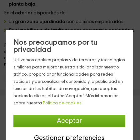
planta baja.
En el
exterior
dispondrás de:
Un
gran zona ajardinada
con caminos empedrados.
En el
mobiliario de jardín
puedes degustar lo cocinado a
la
barbacoa
.
Nos preocupamos por tu
Para que no te falte absolutamente de nada podrás
privacidad
solicitar cenas
con los mejores productos de la zona así
ocmo
masajes a domicilio
para relajarte durante tus
Utilizamos cookies propias y de terceros y tecnologías
merecidos días de descanso.
similares para mejorar nuestro sitio, analizar nuestro
tráfico, proporcionar funcionalidades para redes
Casas Rurales Castilla y León
Casas Rurales Ávila
sociales y personalizar el contenido y la publicidad en
función de tus hábitos de navegación, que aceptas
haciendo clic en el botón 'Aceptar'. Más información
sobre nuestra
Política de cookies.
Aceptar
Gestionar preferencias