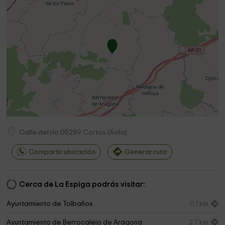
Calle del río
05289
Cortos
(
Ávila
)
Compartir ubicación
Generar ruta
Cerca de La Espiga podrás visitar:
Ayuntamiento de Tolbaños
0,1 km
Ayuntamiento de Berrocalejo de Aragona
2,7 km