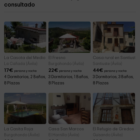
consultado
Ermita de Sonsoles
7,4 km
La Casota del Medio
El Fresno
Casa rural en Santiust
La Cañada (Ávila)
Burgohondo (Ávila)
Santiuste (Ávila)
17
€
22
€
44
€
persona y noche
persona y noche
persona y noche
4 Dormitorios, 2 Baños,
3 Dormitorios, 1 Baños,
3 Dormitorios, 3 Baños,
8 Plazas
8 Plazas
8 Plazas
La Casita Roja
Casa San Marcos
El Refugio de Gredos
Burgohondo (Ávila)
El Hornillo (Ávila)
Guisando (Ávila)