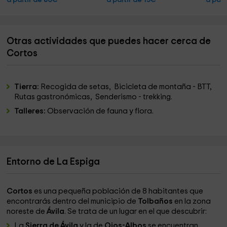
a partir de 80€
a partir de 15€
a part
Otras actividades que puedes hacer cerca de
Cortos
Tierra:
Recogida de setas, Bicicleta de montaña - BTT,
Rutas gastronómicas, Senderismo - trekking.
Talleres:
Observación de fauna y flora.
Entorno de La Espiga
Cortos
es una pequeña población de 8 habitantes que
encontrarás dentro del municipio de
Tolbaños
en la zona
noreste de
Ávila
. Se trata de un lugar en el que descubrir:
La
Sierra de Ávila
y la de
Ojos-Albos
se encuentran