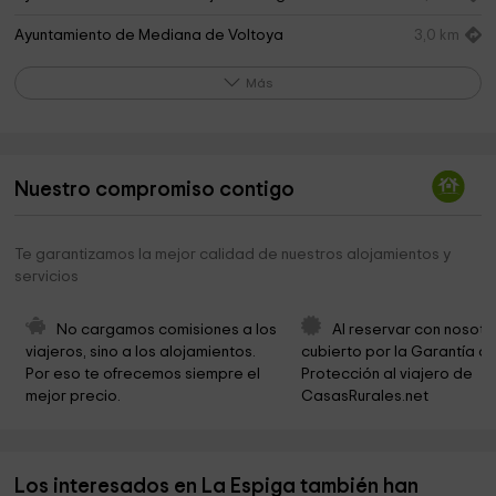
Ayuntamiento de Mediana de Voltoya
3,0 km
Frontón de la Iglesia Mediana de Voltoya
3,0 km
Más
Iglesia Sto. Tomás
3,0 km
Ermita del Cristo de la Calzada
3,1 km
Nuestro compromiso contigo
Iglesia San José de Tolbaños
3,7 km
Ayuntamiento De Tolbaños
3,7 km
Te garantizamos la mejor calidad de nuestros alojamientos y
servicios
Ayuntamiento De San Esteban De Los Patos
4,3 km
Carril bici campoazalvaro
5,0 km
No cargamos comisiones a los 
Al reservar con nosotr
viajeros, sino a los alojamientos. 
cubierto por la Garantía de
Iglesia Romanica Vicolozano
5,4 km
Por eso te ofrecemos siempre el 
Protección al viajero de 
mejor precio.
CasasRurales.net
Iglesia de San Pedro Apostol
5,8 km
Cristo del Berrocal
7,1 km
Los interesados en La Espiga también han
Iglesia San Pedro Apóstol
7,4 km