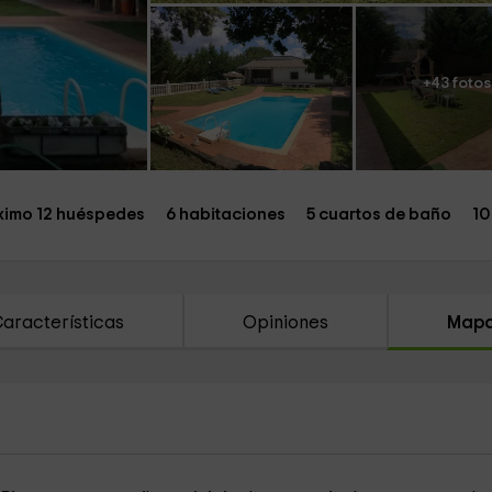
+43 fotos
imo 12 huéspedes
6 habitaciones
5 cuartos de baño
10
aracterísticas
Opiniones
Map