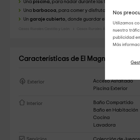
Una
piscina
, para nadar durante las temporadas de 
Una
barbacoa
, para comer y disfrutar del entorno a l
Nos preocu
Un
garaje cubierto
, donde guardar el coche con tota
Utilizamos co
Casas Rurales Castilla y León
Casas Rurales Ávila
nuestro tráfi
publicidad en
Más informac
Características de El Magnolio
(Casa R
Gest
Acceso Asfaltado
Exterior
Piscina Exterior
Baño Compartido
Interior
Baño en Habitación
Cocina
Lavadora
Colección de Juego
Servicios