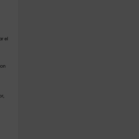
r el
con
r,