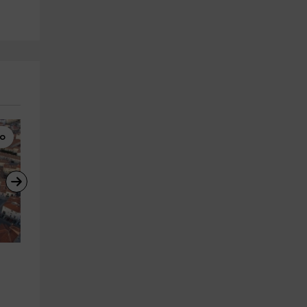
bo
Canoas
Canoas
Alquiler de canoa por el 
Alquiler de canoa por el 
pantano de San Juan 3h
pantano de San Juan 8h
San Martin De Valdeiglesias
San Martin De Valdeiglesias
28.9 km
a partir de 16€
a partir de 25€