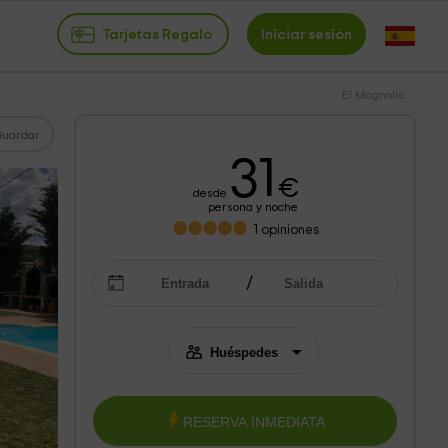
Tarjetas Regalo
Iniciar sesión
El Magnolio
Guardar
31
€
desde
persona y noche
1
opiniones
RESERVA INMEDIATA