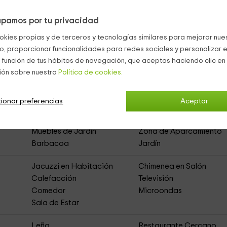
verano.
a vez.
pamos por tu privacidad
l seguridad.
okies propias y de terceros y tecnologías similares para mejorar nuest
co, proporcionar funcionalidades para redes sociales y personalizar e
 función de tus hábitos de navegación, que aceptas haciendo clic en 
ión sobre nuestra
Política de cookies.
ural de Alquiler Íntegro)
ionar preferencias
Aceptar
Muebles de Jardín
Zona de Aparcamiento
Barbacoa
Jardín
Jacuzzi en Habitación
Chimenea en Salón
Calefacción
Televisión
Comedor
Microondas
Sala de Estar
s
Leña
Restaurante Cercano