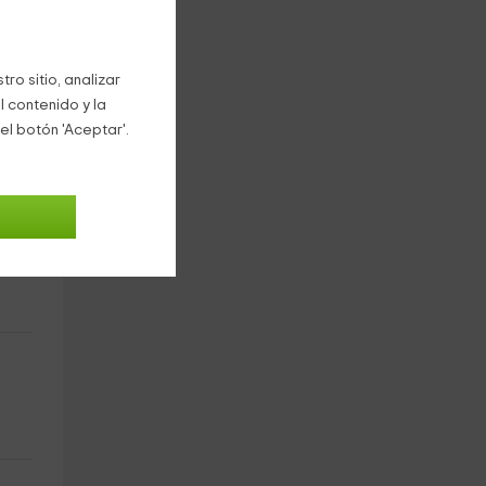
ro sitio, analizar
l contenido y la
el botón 'Aceptar'.