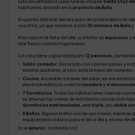
Esta encantadora casa rural se sitúa en
Santa Cruz de
habitantes ubicado en la
provincia de Ávila
.
Si queréis disfrutar del aire puro de la naturaleza sin 
vosotros, ya que estamos a solo
30 mintutos de Ávila
y
A la casa no le falta detalle: su interior es
espacioso
y e
aire fresco cuando haga bueno.
La casa tiene capacidad para
12 personas
, contando
Salón-comedor
. Decorado con colores suaves y mobi
mesitas auxiliares; al otro, está la mesa del comedor,
Cocina
. Accesible a través del salón, es una estanc
electrodomésticos como la
lavadora
y el
microonda
7 Dormitorios
. Todas las habitaciones cuentan con
r
se alternan las camas de matrimonio con las individu
dormitorios matrimoniales
,
uno triple
, uno
doble co
5 Baños
. Algunos baños son de uso común, mientras q
equipamiento básico para el día a día y, en uno de ell
En el
exterior
, contaréis con: