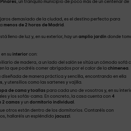
 Pinares
, un tranquilo municipio de poco más de un centenar de
alejaros demasiado de la ciudad, es el destino perfecto para
 a
menos de 2 horas de Madrid
.
stá lleno de luz y, en su exterior, hay un
amplio jardín
donde toma
 en su
interior
con:
liario de madera, a un lado del salón se sitúa un cómodo sofá 
 en la que podréis comer abrigados por el calor de la
chimenea
.
ia diseñada de manera práctica y sencilla, encontrando en ella
s
, y utensilios como las sartenes y vajilla.
opa de cama y toallas
para cada uno de vosotros y, en su interio
ales y los sofás-cama. En concreto, la casa cuenta con
4
n 2 camas
y un
dormitorio individual
.
ue otros están dentro de los dormitorios. Contaréis con
os, hallaréis un espléndido
jacuzzi
.