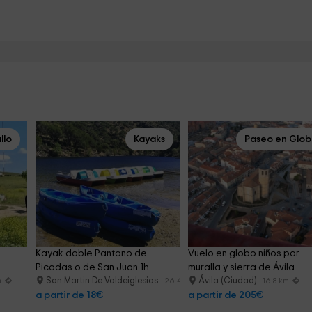
llo
Kayaks
Paseo en Glo
 
Kayak doble Pantano de 
Vuelo en globo niños por 
Picadas o de San Juan 1h
muralla y sierra de Ávila
San Martin De Valdeiglesias
Ávila (Ciudad)
m
26.4 km
16.8 km
a partir de 18€
a partir de 205€