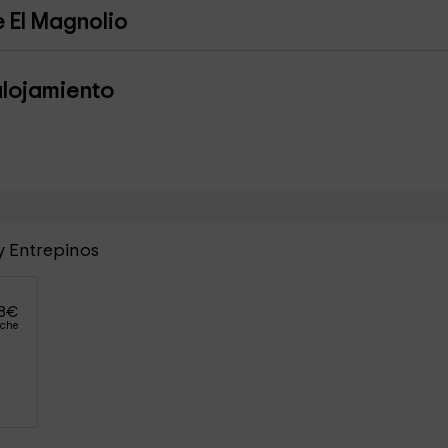
e El Magnolio
alojamiento
y Entrepinos
8
€
oche