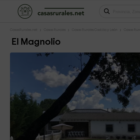
CasasRurales.net
Casas Rurales
Casas Rurales Castilla y León
Casas Rura
El Magnolio