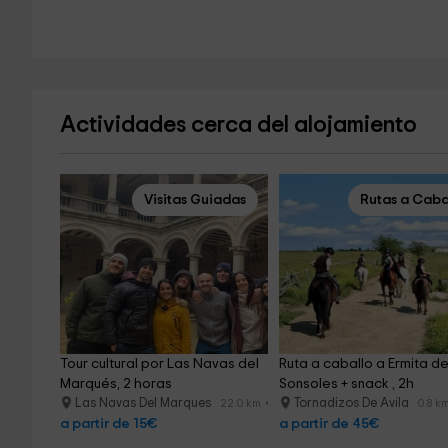
Actividades cerca del alojamiento
Visitas Guiadas
Rutas a Caba
Tour cultural por Las Navas del 
Ruta a caballo a Ermita de
Marqués, 2 horas
Sonsoles + snack , 2h
Las Navas Del Marques
Tornadizos De Avila
22.0 km
0.8 k
a partir de 15€
a partir de 45€