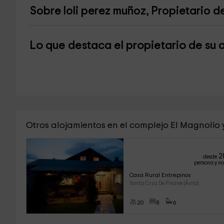
Sobre loli perez muñoz, Propietario d
Lo que destaca el propietario de su 
Otros alojamientos en el complejo El Magnolio 
2
desde
persona y n
Casa Rural Entrepinos
Santa Cruz De Pinares (Ávila)
20
8
6