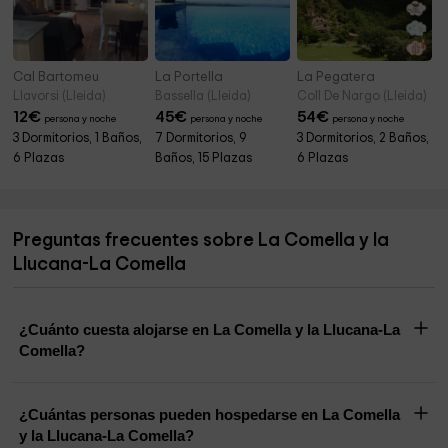
Cal Bartomeu
La Portella
La Pegatera
Llavorsi (Lleida)
Bassella (Lleida)
Coll De Nargo (Lleida)
12
€
45
€
54
€
persona y noche
persona y noche
persona y noche
3 Dormitorios, 1 Baños,
7 Dormitorios, 9
3 Dormitorios, 2 Baños,
6 Plazas
Baños, 15 Plazas
6 Plazas
Preguntas frecuentes sobre La Comella y la
Llucana-La Comella
¿Cuánto cuesta alojarse en La Comella y la Llucana-La
Comella?
¿Cuántas personas pueden hospedarse en La Comella
y la Llucana-La Comella?