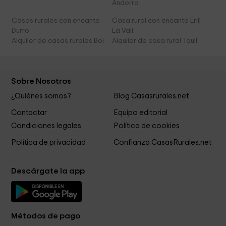
Andorra
Casas rurales con encanto
Casa rural con encanto Erill
Durro
La Vall
Alquiler de casas rurales Boi
Alquiler de casa rural Taull
Sobre Nosotros
¿Quiénes somos?
Blog Casasrurales.net
Contactar
Equipo editorial
Condiciones legales
Política de cookies
Política de privacidad
Confianza CasasRurales.net
Descárgate la app
Métodos de pago