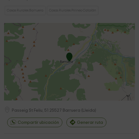
Casas Rurales Barruera
Casas Rurales Pirineo Catalán
Passeig St Feliu, 51
25527
Barruera
(
Lleida
)
Compartir ubicación
Generar ruta