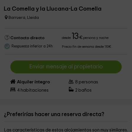
La Comella y la Llucana-La Comella
Barruera, Lleida
13
€
Contacto directo
desde
persona y noche
Respuesta inferior a 24h
Precio fin de semana desde 110€
Enviar mensaje al propietario
Alquiler íntegro
8
personas
4
habitaciones
2
baños
¿Preferirías hacer una reserva directa?
Las características de estos alojamientos son muy similares.