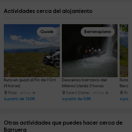
Actividades cerca del alojamiento
Quads
Barranquismo
Ruta en quad al Pic de l'Orri 
Descenso barranco del 
Ruta e
(4 horas)
Infierno Lleida 3 horas
Beraní
Rialp
Esterri D'aneu
Rial
28.0 km
29.3 km
a partir de 120€
a partir de 53€
a part
Otras actividades que puedes hacer cerca de
Barruera