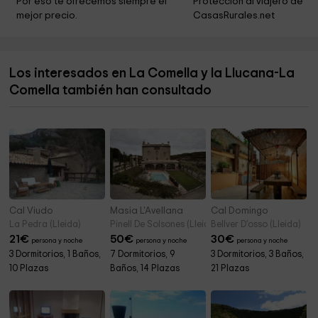
Por eso te ofrecemos siempre el 
Protección al viajero de 
mejor precio.
CasasRurales.net
Santa Maria de Taüll
3,9 km
Sant Quirc de Taüll
4,1 km
Los interesados en La Comella y la Llucana-La
Sant Joan De Boí
4,5 km
Comella también han consultado
Assumpció de Cóll
4,5 km
Cal Viudo
Masia L'Avellana
Cal Domingo
La Pedra (Lleida)
Pinell De Solsones (Lleida)
Bellver D'osso (Lleida)
21
€
50
€
30
€
persona y noche
persona y noche
persona y noche
3 Dormitorios, 1 Baños,
7 Dormitorios, 9
3 Dormitorios, 3 Baños,
10 Plazas
Baños, 14 Plazas
21 Plazas