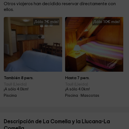
Otros viajeros han decidido reservar directamente con
ellos.
¡Sólo 7€ más!
¡Sólo 10€ más!
También 8 pers.
Hasta 7 pers.
Taull (Lleida)
Taull (Lleida)
¡A sólo 4.0km!
¡A sólo 4.0km!
Piscina
Piscina · Mascotas
Descripción de La Comella y la Llucana-La
Comella