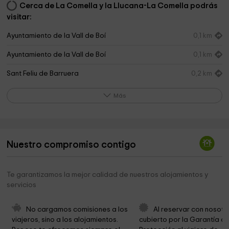
Cerca de La Comella y la Llucana-La Comella podrás
visitar:
Ayuntamiento de la Vall de Boí
0,1 km
Ayuntamiento de la Vall de Boí
0,1 km
Sant Feliu de Barruera
0,2 km
Parc Municipal Barruera
0,4 km
Más
Humedal del Salencar
1,1 km
Sant Quirc de Durro
1,3 km
Nuestro compromiso contigo
La Nativitat de Durro
1,6 km
Iglesia de Sant Joan
3,1 km
Te garantizamos la mejor calidad de nuestros alojamientos y
servicios
Casa del Parc de Boí
3,1 km
Sant Climent de Taüll
3,9 km
No cargamos comisiones a los 
Al reservar con nosotr
viajeros, sino a los alojamientos. 
cubierto por la Garantía de
Iglesia de San Clemente de Tahull
3,9 km