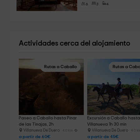
6
3
4
Actividades cerca del alojamiento
Rutas a Caballo
Rutas a Caba
Paseo a Caballo hasta Pinar 
Excursión a Caballo hasta
de las Tinajas, 2h
Villanueva 1h 30 min
Villanueva De Duero
Villanueva De Duero
4.0 km
4.0 k
a partir de 60€
a partir de 45€