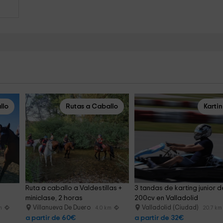
llo
Rutas a Caballo
Karti
 
Ruta a caballo a Valdestillas + 
3 tandas de karting junior d
miniclase, 2 horas
200cv en Valladolid
Villanueva De Duero
Valladolid (Ciudad)
m
4.0 km
20.7 km
a partir de 60€
a partir de 32€