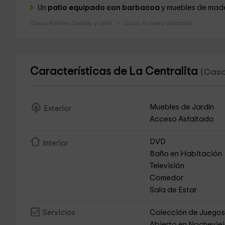
Un
patio equipado con barbacoa
y muebles de mad
Casas Rurales Castilla y León
Casas Rurales Valladolid
Características de La Centralita
(Casa
Muebles de Jardín
Exterior
Acceso Asfaltado
DVD
Interior
Baño en Habitación
Televisión
Comedor
Sala de Estar
Colección de Juego
Servicios
Abierto en Nochevie