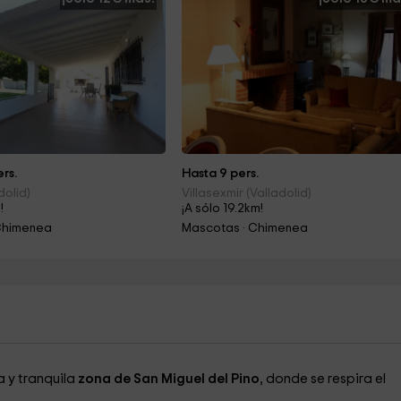
rs.
Hasta 9 pers.
dolid)
Villasexmir (Valladolid)
!
¡A sólo 19.2km!
Chimenea
Mascotas · Chimenea
a y tranquila
zona de San Miguel del Pino
, donde se respira el