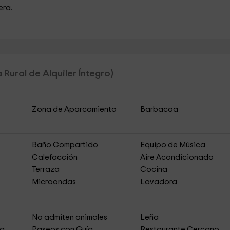
era.
 Rural de Alquiler Íntegro)
Zona de Aparcamiento
Barbacoa
Baño Compartido
Equipo de Música
Calefacción
Aire Acondicionado
Terraza
Cocina
Microondas
Lavadora
s
No admiten animales
Leña
ja
Paseos con Guía
Restaurante Cercano