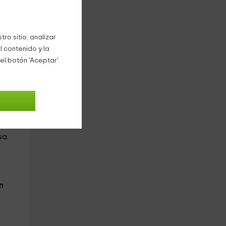
a
ro sitio, analizar
sos
l contenido y la
el botón 'Aceptar'.
e
 zona
sa.
n