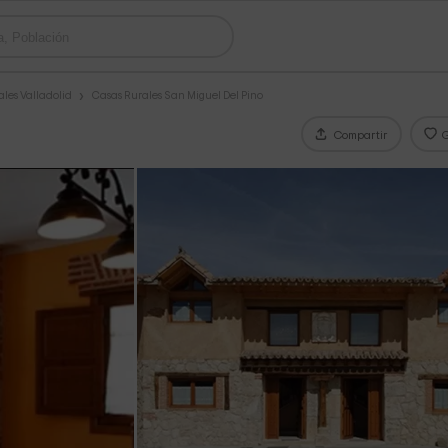
les Valladolid
Casas Rurales San Miguel Del Pino
Compartir