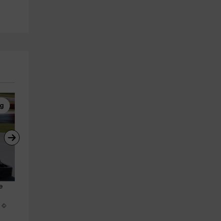
ng
Karting
Rutas a Caballo
e 
2 tandas de karting junior de 
Ruta a caballo por el río Adaj
200cv en Valladolid
1 hora
Valladolid (Ciudad)
Villanueva De Duero
20.7 km
4.0 km
a partir de 23€
a partir de 30€