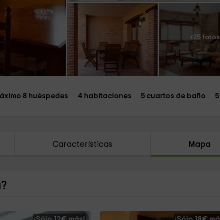
+25 fotos
áximo 8 huéspedes
4 habitaciones
5 cuartos de baño
5
Características
Mapa
a?
¡Sólo 12€ más!
¡Sólo 18€ má