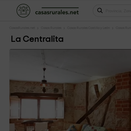
CasasRurales.net
Casas Rurales
Casas Rurales Castilla y León
Casas Rura
La Centralita