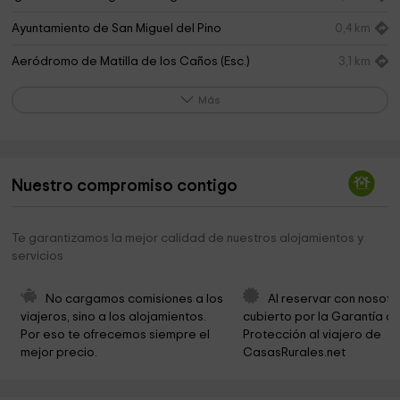
Ayuntamiento de San Miguel del Pino
0,4 km
Aeródromo de Matilla de los Caños (Esc.)
3,1 km
(C.Aerovalladolid) LETC
Más
Iglesia de Nuestra Señora de las Nieves
3,4 km
Iglesia de Santa Eulalia
6,6 km
Iglesia de San Pedro y museo parroquial
6,7 km
Nuestro compromiso contigo
Iglesia de San Pedro
6,7 km
Te garantizamos la mejor calidad de nuestros alojamientos y
Cementerio de Matilla de los Caños
6,7 km
servicios
Ayuntamiento De Matilla De Los Caños
6,8 km
No cargamos comisiones a los 
Al reservar con nosotr
Museo al Aire Libre de Serrada
6,9 km
viajeros, sino a los alojamientos. 
cubierto por la Garantía de
Por eso te ofrecemos siempre el 
Protección al viajero de 
MUSEO DEL ARTE DE SERRADA
6,9 km
mejor precio.
CasasRurales.net
Cementerio Municipal
7,0 km