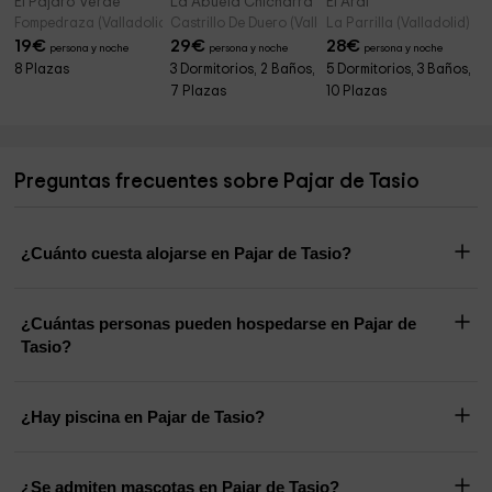
El Pájaro Verde
La Abuela Chicharra
El Aral
Fompedraza (Valladolid)
Castrillo De Duero (Valladolid)
La Parrilla (Valladolid)
19
€
29
€
28
€
persona y noche
persona y noche
persona y noche
8 Plazas
3 Dormitorios, 2 Baños,
5 Dormitorios, 3 Baños,
7 Plazas
10 Plazas
Preguntas frecuentes sobre Pajar de Tasio
¿Cuánto cuesta alojarse en Pajar de Tasio?
¿Cuántas personas pueden hospedarse en Pajar de
Tasio?
¿Hay piscina en Pajar de Tasio?
¿Se admiten mascotas en Pajar de Tasio?