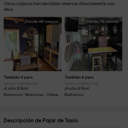
Otros viajeros han decidido reservar directamente con
ellos.
¡Desde 4€ menos!
¡Desde 7€ menos!
También 6 pers.
También 6 pers.
Velliza (Valladolid)
Velliza (Valladolid)
¡A sólo 8.5km!
¡A sólo 8.5km!
Barbacoa · Mascotas · Chimenea
Barbacoa
Descripción de Pajar de Tasio