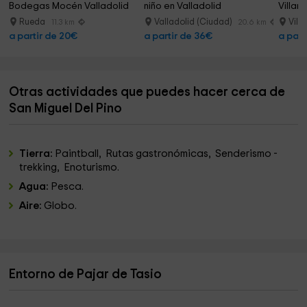
Bodegas Mocén Valladolid
niño en Valladolid
Villan
Rueda
Valladolid (Ciudad)
Vill
11.3 km
20.6 km
a partir de 20€
a partir de 36€
a part
Otras actividades que puedes hacer cerca de
San Miguel Del Pino
Tierra:
Paintball, Rutas gastronómicas, Senderismo -
trekking, Enoturismo.
Agua:
Pesca.
Aire:
Globo.
Entorno de Pajar de Tasio