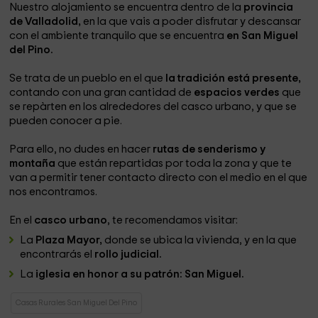
Nuestro alojamiento se encuentra dentro de la
provincia
de Valladolid,
en la que vais a poder disfrutar y descansar
con el ambiente tranquilo que se encuentra
en San Miguel
del Pino.
Se trata de un pueblo en el que
la tradición está presente,
contando con una gran cantidad de
espacios verdes
que
se repàrten en los alrededores del casco urbano, y que se
pueden conocer a pie.
Para ello, no dudes en hacer
rutas de senderismo y
montaña
que están repartidas por toda la zona y que te
van a permitir tener contacto directo con el medio en el que
nos encontramos.
En el
casco urbano
, te recomendamos visitar:
La
Plaza Mayor,
donde se ubica la vivienda, y en la que
encontrarás el
rollo judicial.
La
iglesia en honor a su patrón: San Miguel.
Casas Rurales San Miguel Del Pino