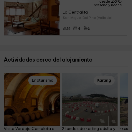
23
€
desde
persona y noche
La Centralita
San Miguel Del Pino (Valladoli
8
4
5
Actividades cerca del alojamiento
Enoturismo
Karting
Visita Verdejo Completa a 
2 tandas de karting adulto y 
Excurs