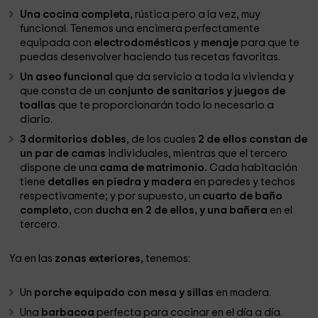
Una cocina completa,
rústica pero a la vez, muy
funcional. Tenemos una encimera perfectamente
equipada con
electrodomésticos
y
menaje
para que te
puedas desenvolver haciendo tus recetas favoritas.
Un aseo funcional
que da servicio a toda la vivienda y
que consta de un
conjunto de sanitarios y juegos de
toallas
que te proporcionarán todo lo necesario a
diario.
3 dormitorios dobles
, de los cuales
2 de ellos constan de
un par de camas
individuales, mientras que el tercero
dispone de una
cama de matrimonio.
Cada habitación
tiene
detalles en piedra y madera
en paredes y techos
respectivamente; y por supuesto, un
cuarto de baño
completo,
con
ducha en 2 de ellos, y una bañera
en el
tercero.
Ya en las
zonas exteriores,
tenemos:
Un
porche equipado con mesa y sillas
en madera.
Una
barbacoa
perfecta para cocinar en el día a día.