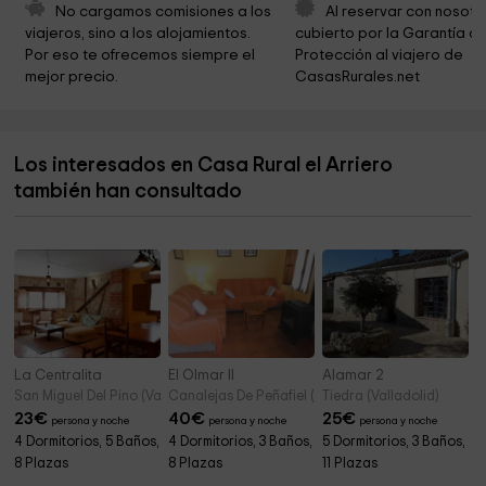
No cargamos comisiones a los 
Al reservar con nosotr
viajeros, sino a los alojamientos. 
cubierto por la Garantía de
Por eso te ofrecemos siempre el 
Protección al viajero de 
mejor precio.
CasasRurales.net
Los interesados en Casa Rural el Arriero
también han consultado
La Centralita
El Olmar II
Alamar 2
San Miguel Del Pino (Valladolid)
Canalejas De Peñafiel (Valladolid)
Tiedra (Valladolid)
23
€
40
€
25
€
persona y noche
persona y noche
persona y noche
4 Dormitorios, 5 Baños,
4 Dormitorios, 3 Baños,
5 Dormitorios, 3 Baños,
8 Plazas
8 Plazas
11 Plazas