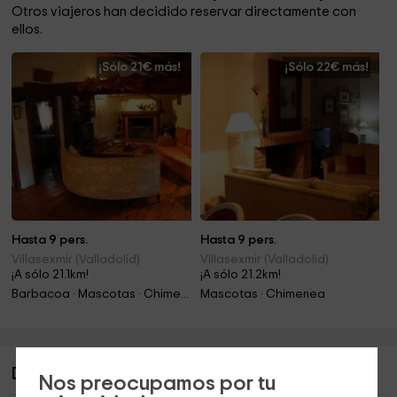
Otros viajeros han decidido reservar directamente con
ellos.
¡Sólo 21€ más!
¡Sólo 22€ más!
Hasta 9 pers.
Hasta 9 pers.
Villasexmir (Valladolid)
Villasexmir (Valladolid)
¡A sólo 21.1km!
¡A sólo 21.2km!
Barbacoa · Mascotas · Chimenea
Mascotas · Chimenea
Descripción de Casa Rural el Arriero
Nos preocupamos por tu