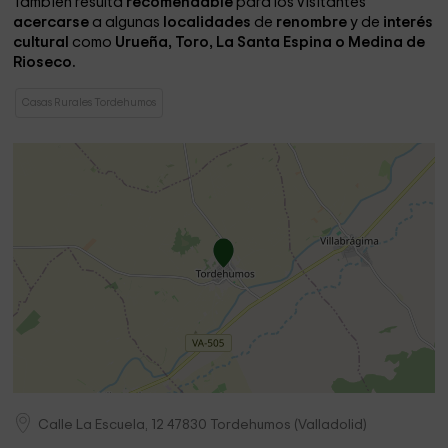
También resulta
recomendable
para los visitantes
acercarse
a algunas
localidades
de
renombre
y de
interés
cultural
como
Urueña, Toro, La Santa Espina o Medina de
Rioseco.
Casas Rurales Tordehumos
Calle La Escuela, 12
47830
Tordehumos
(
Valladolid
)