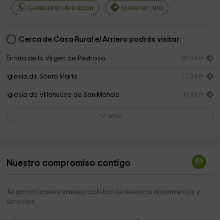
Compartir ubicación
Generar ruta
Cerca de Casa Rural el Arriero podrás visitar:
Ermita de la Virgen de Pedrosa
16,0 km
Iglesia de Santa Maria
17,3 km
Iglesia de Villanueva de San Mancio
17,4 km
Ayuntamiento de Torrecilla de la Torre
19,0 km
Más
Cementerio Belmonte de Campos
19,7 km
Iglesia de Belmonte de Campos
19,8 km
Nuestro compromiso contigo
Te garantizamos la mejor calidad de nuestros alojamientos y
servicios