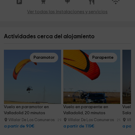
Ver todas las instalaciones y servicios
Actividades cerca del alojamiento
Paramotor
Parapente
Vuelo en paramotor en 
Vuelo en parapente en 
Vuelo 
Valladolid 20 minutos
Valladolid, 20 minutos
Salam
Villalar De Los Comuneros
Villalar De Los Comuneros
Vill
29.7 km
29.7 km
a partir de 90€
a partir de 115€
a part