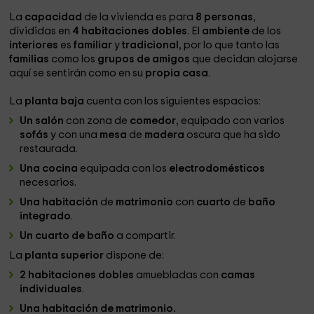
La
capacidad
de la vivienda es para
8 personas
,
divididas en
4 habitaciones dobles
. El
ambiente
de los
interiores
es
familiar
y
tradicional
, por lo que tanto las
familias
como los
grupos de amigos
que decidan alojarse
aquí se sentirán como en su
propia
casa
.
La
planta baja
cuenta con los siguientes espacios:
Un salón
con zona de
comedor
, equipado con varios
sofás
y con una
mesa
de
madera
oscura que ha sido
restaurada.
Una cocina
equipada con los
electrodomésticos
necesarios.
Una habitación
de
matrimonio
con
cuarto
de
baño
integrado
.
Un cuarto de baño
a compartir.
La
planta superior
dispone de:
2 habitaciones dobles
amuebladas con
camas
individuales
.
Una habitación de matrimonio.