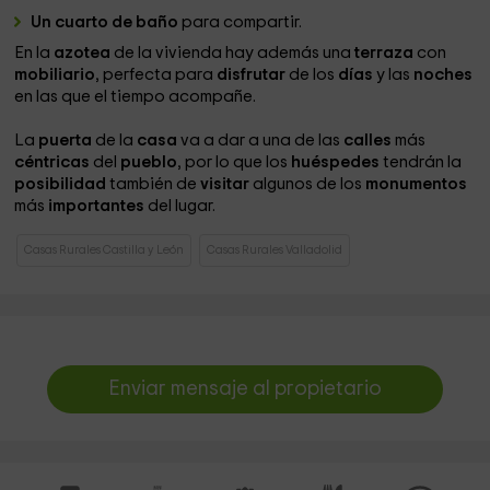
Un cuarto de baño
para compartir.
En la
azotea
de la vivienda hay además una
terraza
con
mobiliario
, perfecta para
disfrutar
de los
días
y las
noches
en las que el tiempo acompañe.
La
puerta
de la
casa
va a dar a una de las
calles
más
céntricas
del
pueblo
, por lo que los
huéspedes
tendrán la
posibilidad
también de
visitar
algunos de los
monumentos
más
importantes
del lugar.
Casas Rurales Castilla y León
Casas Rurales Valladolid
Enviar mensaje al propietario