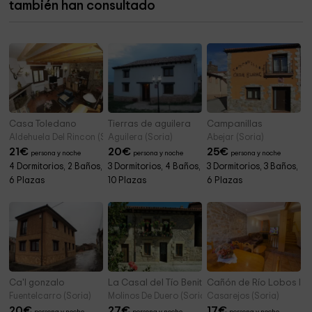
también han consultado
Santa Juliana
4,7 km
Casa Toledano
Tierras de aguilera
Campanillas
Aldehuela Del Rincon (Soria)
Aguilera (Soria)
Abejar (Soria)
21
€
20
€
25
€
persona y noche
persona y noche
persona y noche
4 Dormitorios, 2 Baños,
3 Dormitorios, 4 Baños,
3 Dormitorios, 3 Baños,
6 Plazas
10 Plazas
6 Plazas
Ca'l gonzalo
La Casal del Tío Benito 3H
Cañón de Río Lobos II
Fuentelcarro (Soria)
Molinos De Duero (Soria)
Casarejos (Soria)
20
€
27
€
17
€