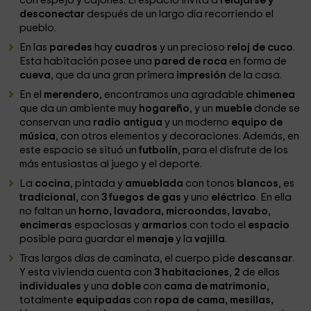
con espejo y cajones. El espacio invita a
relajarse y
desconectar
después de un largo día recorriendo el
pueblo.
En las
paredes
hay
cuadros
y un precioso
reloj de cuco
.
Esta habitación posee una
pared de roca
en forma de
cueva
, que da una gran primera
impresión
de la casa.
En el
merendero
, encontramos una agradable
chimenea
que da un ambiente muy
hogareño
, y un
mueble
donde se
conservan una
radio antigua
y un moderno
equipo de
música
, con otros elementos y decoraciones. Además, en
este espacio se situó un
futbolín
, para el disfrute de los
más entusiastas al juego y el deporte.
La
cocina
, pintada y
amueblada
con tonos
blancos
, es
tradicional
, con
3 fuegos de gas
y uno
eléctrico
. En ella
no faltan un
horno, lavadora, microondas, lavabo
,
encimeras
espaciosas y
armarios
con todo el
espacio
posible para guardar el
menaje
y la
vajilla
.
Tras largos días de caminata, el cuerpo pide
descansar
.
Y esta vivienda cuenta con
3 habitaciones
,
2
de ellas
individuales
y una
doble
con
cama de matrimonio
,
totalmente
equipadas
con
ropa de cama, mesillas,