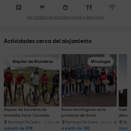
Ver todas las instalaciones y servicios
Actividades cerca del alojamiento
Alquiler de Bicicletas
Micología
Alquier de bicicleta de 
Rutas micológicas en la 
Vuelo 
montaña Soria 1 jornada
provincia de Soria
almue
Berlanga De Duero
Berlanga De Duero
Muri
22.3 km
22.3 km
a partir de 20€
a partir de 15€
a part