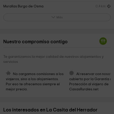
Murallas Burgo de Osma
0,4 km
Catedral de la Asunción del Burgo de Osma
0,5 km
Más
Cabildo de la Santa Iglesia Catedral de Burgo D.
0,6 km
Parroquia De Nuestra Señora De La Asunción
0,6 km
Nuestro compromiso contigo
City Hall
0,7 km
Ayuntamiento de El Burgo de Osma
0,7 km
Te garantizamos la mejor calidad de nuestros alojamientos y
servicios
Iglesia de San Anton
0,8 km
Carmelitas Descalzas
0,8 km
No cargamos comisiones a los 
Al reservar con nosotr
viajeros, sino a los alojamientos. 
cubierto por la Garantía de
Cementerio Municipal
0,8 km
Por eso te ofrecemos siempre el 
Protección al viajero de 
mejor precio.
CasasRurales.net
Ermita de las Magdalenas
0,9 km
museo del cerdo
1,0 km
Los interesados en La Casita del Herrador
Iglesia de Santa Cristina
1,0 km