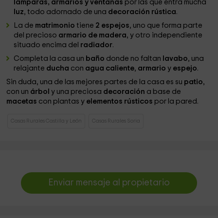
lámparas, armarios y ventanas
por las que entra mucha
luz
, todo adornado de una
decoración rústica
.
La de
matrimonio
tiene
2 espejos
, uno que forma parte
del precioso
armario de madera
, y otro independiente
situado encima del
radiador
.
Completa la casa un
baño
donde no faltan
lavabo
, una
relajante
ducha
con
agua caliente
,
armario
y
espejo
.
Sin duda, una de las mejores partes de la casa es su
patio
,
con un
árbol
y una preciosa
decoración
a base de
macetas
con plantas y
elementos rústicos
por la pared.
Casas Rurales Castilla y León
Casas Rurales Soria
Enviar mensaje al propietario