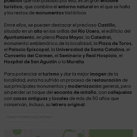
pueblos
que han pasado por ella, es un gran
enclave
turístico
, que combina el
entorno natural
en el que se halla
y los restos de
monumentos
históricos.
Entre ellos, se pueden destacar el precioso
Castillo
,
situado en un
alto
en las orillas del
Río Ucero
, el edificio del
Ayuntamiento
, en plena
Plaza Mayor
, la
Catedral,
monumento emblemático de la localidad, la
Plaza de Toros
,
el
Palacio Episcopal,
la
Universidad de Santa Catalina
, el
Convento del Carmen
, el
Seminario y Real Hospicio
, el
Hospital de San Agustín
o la
Muralla
.
Para potenciar el
turismo
y dar la mejor
imagen
de la
localidad, esta ha sufrido un proceso de
restauración
de
sus principales monumentos y
modernización
general, pero
sin perder un toque del
encanto de antaño
, con
callejuelas
con
casas antiguas
y
locales
de más de 50 años que
conservan, incluso, su
letrero original
.
Casas Rurales Burgo De Osma