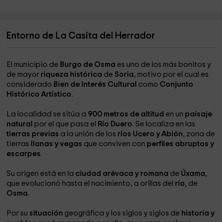
Entorno de La Casita del Herrador
El municipio de
Burgo de Osma
es uno de los más bonitos y
de mayor
riqueza histórica
de
Soria
, motivo por el cual es
considerado
Bien de Interés Cultural
como
Conjunto
Histórico Artístico
.
La localidad se sitúa a
900 metros de altitud
en un
paisaje
natural
por el que pasa el
Río Duero
. Se localiza en las
tierras previas
a la unión de los
ríos Ucero y Abión
, zona de
tierras
llanas y vegas
que conviven con
perfiles abruptos y
escarpes
.
Su origen está en la
ciudad arévaca y romana
de
Úxama
,
que evolucionó hasta el nacimiento, a orillas del
río
, de
Osma
.
Por su
situación
geográfica y los siglos y siglos de
historia y