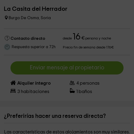
La Casita del Herrador
Burgo De Osma, Soria
16
€
Contacto directo
desde
persona y noche
Respuesta superior a 72h
Precio fin de semana desde 176€
Enviar mensaje al propietario
Alquiler íntegro
4
personas
3
habitaciones
1
baños
¿Preferirías hacer una reserva directa?
Las características de estos alojamientos son muy similares.