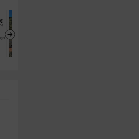
€
20
€
desde
he
persona y noche
Casa Palomas
aga)
Competa (Málaga)
7
3
2