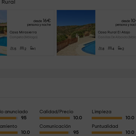
 Rural
16
€
10
desde
desde
persona y noche
persona y noc
Casa Mirasierra
Casa Rural El Atajo
Competa (Málaga)
Canillas De Albaida (Mál
5
2
1
8
4
2
a lo anunciado
Calidad/Precio
Limpieza
9.5
10.0
10.0
amiento
Comunicación
Puntualidad
10.0
9.5
10.0