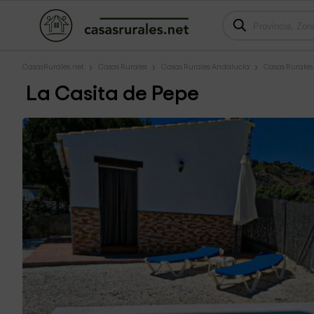
CasasRurales.net
Casas Rurales
Casas Rurales Andalucía
Casas Rurale
La Casita de Pepe