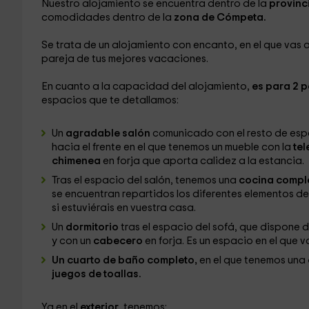
Nuestro alojamiento se encuentra dentro de la
provinc
comodidades dentro de la
zona de Cómpeta.
Se trata de un alojamiento con encanto, en el que vas 
pareja de tus mejores vacaciones.
En cuanto a la capacidad del alojamiento,
es para 2 
espacios que te detallamos:
Un
agradable salón
comunicado con el resto de esp
hacia el frente en el que tenemos un mueble con la
tel
chimenea
en forja que aporta calidez a la estancia.
Tras el espacio del salón, tenemos una
cocina compl
se encuentran repartidos los diferentes elementos de
si estuviérais en vuestra casa.
Un
dormitorio
tras el espacio del sofá, que dispone 
y con un
cabecero
en forja. Es un espacio en el que
Un cuarto de baño completo,
en el que tenemos una
juegos de toallas.
Ya en el
exterior
, tenemos: