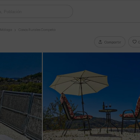
s Málaga
Casas Rurales Competa
Compartir