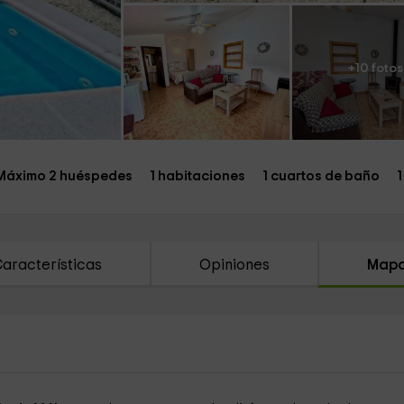
+10 fotos
Máximo 2 huéspedes
1 habitaciones
1 cuartos de baño
1
aracterísticas
Opiniones
Map