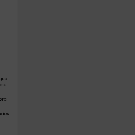
 que
omo
bra
arios