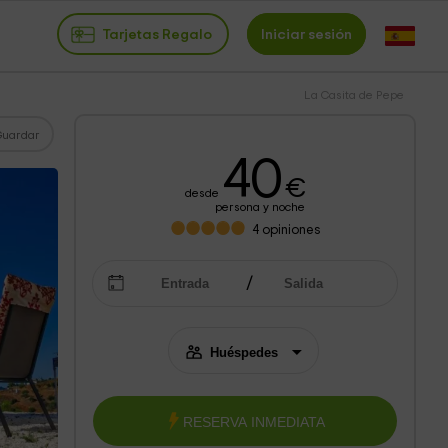
Tarjetas Regalo
Iniciar sesión
La Casita de Pepe
Guardar
40
€
desde
persona y noche
4
opiniones
RESERVA INMEDIATA