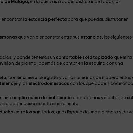
ia de Málaga,
en la que vas a poder disfrutar de todas las
a encontrar
la estancia perfecta
para que puedas disfrutar en
personas
que van a encontrar entre sus
estancias
, los siguientes
acios, y donde tenemos un
confortable sofá tapizado
que mira
evisión
de plasma, además de contar en la esquina con una
eta,
con
encimera
alargada y varios armarios de madera en los
l
menaje
y los
electrodomésticos
con los que podéis cocinar c
de una
amplia cama de matrimonio
con sábanas y mantas de so
 vais a poder descansar tranquilamente.
ducha
entre los sanitarios, que dispone de una mampara y de v