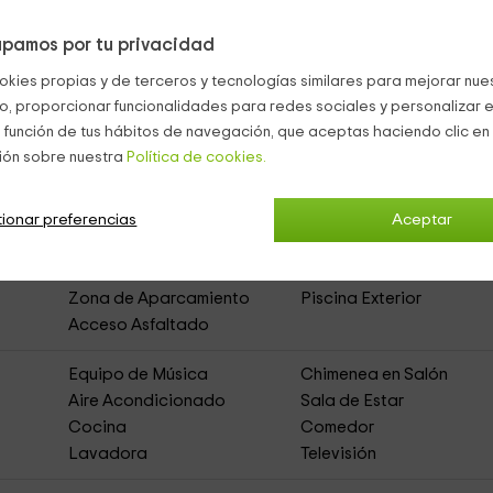
pamos por tu privacidad
 sillas, y donde también hay una
barbacoa
.
 para tomar el sol.
okies propias y de terceros y tecnologías similares para mejorar nuest
co, proporcionar funcionalidades para redes sociales y personalizar e
 función de tus hábitos de navegación, que aceptas haciendo clic en 
ión sobre nuestra
Política de cookies.
e
ionar preferencias
(Casa Rural de Alquiler Íntegro)
Aceptar
Zona de Aparcamiento
Piscina Exterior
Acceso Asfaltado
Equipo de Música
Chimenea en Salón
Aire Acondicionado
Sala de Estar
Cocina
Comedor
Lavadora
Televisión