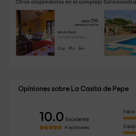
Otros alojamientos en el complejo Salamandra
12
€
desde
persona y noche
Venta Real
Competa (Málaga)
10
3
1
Opiniones sobre La Casita de Pepe
Fiel 
10.0
Excelente
Equip
4 opiniones