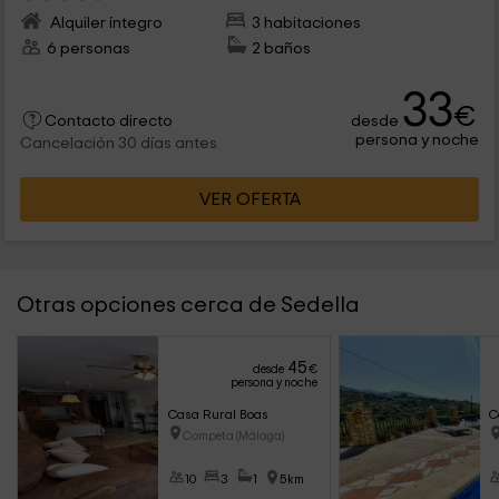
Alquiler íntegro
3 habitaciones
6 personas
2 baños
33
€
desde
Contacto directo
persona y noche
Cancelación 30 días antes
VER OFERTA
Otras opciones cerca de Sedella
45
desde
€
persona y noche
Casa Rural Boas
C
Competa (Málaga)
10
3
1
5km