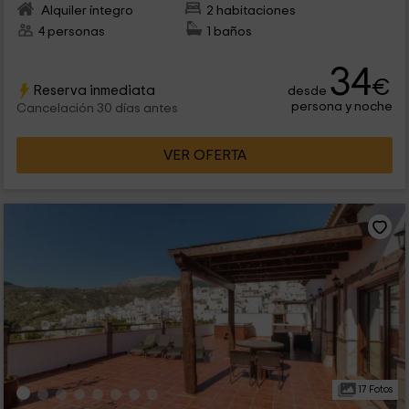
Alquiler íntegro
2 habitaciones
4 personas
1 baños
34
€
Reserva inmediata
desde
persona y noche
Cancelación 30 días antes
VER OFERTA
17 Fotos