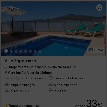
38 Fotos
Villa Esperanza
Alojamiento ubicado a 4.6km de Sedella
Canillas De Albaida, Málaga
0 opiniones
Reservado 1 veces
Alquiler íntegro
5 habitaciones
10 personas
5 baños
33
€
Reserva inmediata
desde