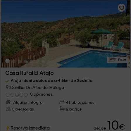
11 Fotos
Casa Rural El Atajo
Alojamiento ubicado a 4.6km de Sedella
Canillas De Albaida, Málaga
0 opiniones
Alquiler íntegro
4 habitaciones
8 personas
2 baños
10
€
Reserva inmediata
desde