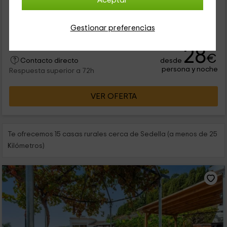
Aceptar
Nuestro alojamiento se encuentra dentro de la provincia de
Málaga, en la que vas a poder disfrutar de todas las
comodidades dentro de la zona de Sedella. Se trata de un
Gestionar preferencias
alojamiento con...
28
€
desde
Contacto directo
persona y noche
Respuesta superior a 72h
VER OFERTA
Te ofrecemos 15 casas rurales cerca de Sedella (a menos de 25
Kilómetros)