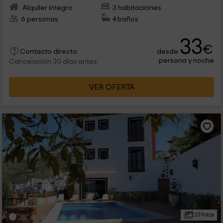
Alquiler íntegro
3 habitaciones
6 personas
4 baños
33
€
desde
Contacto directo
persona y noche
Cancelación 30 días antes
VER OFERTA
23 Fotos