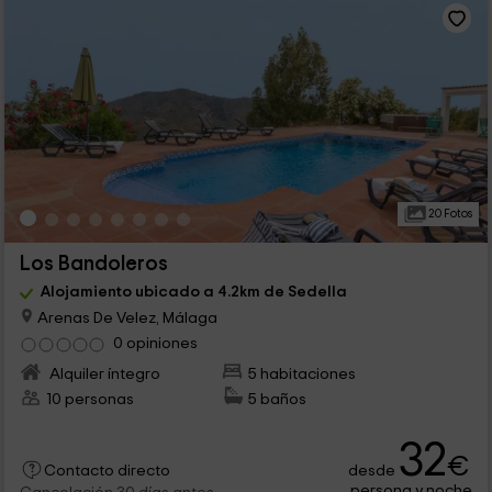
20 Fotos
Los Bandoleros
Alojamiento ubicado a 4.2km de Sedella
Arenas De Velez, Málaga
0 opiniones
Alquiler íntegro
5 habitaciones
10 personas
5 baños
32
€
desde
Contacto directo
persona y noche