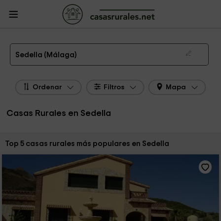
CasasRurales.net
Casas Rurales
Casas Rurales Andalucía
Casas Rurales
Málaga
Casas Rurales Sedella
Las 5 mejores casas rurales en Sedella de 2026
Sedella (Málaga)
Ordenar
Filtros
Mapa
Casas Rurales en Sedella
Ordenar por:
Top 5 casas rurales más populares en Sedella