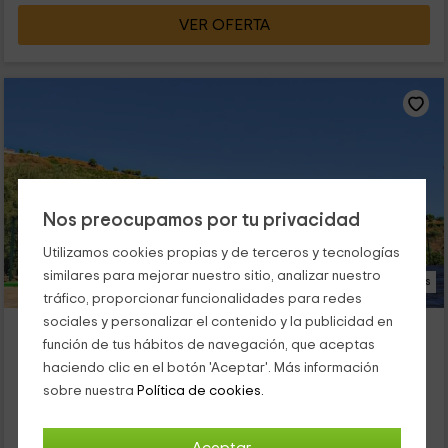
VER OFERTA
Nos preocupamos por tu privacidad
Utilizamos cookies propias y de terceros y tecnologías
similares para mejorar nuestro sitio, analizar nuestro
9 Fotos
tráfico, proporcionar funcionalidades para redes
sociales y personalizar el contenido y la publicidad en
Villa Aurelio
función de tus hábitos de navegación, que aceptas
Sedella, Málaga
haciendo clic en el botón 'Aceptar'. Más información
0 opiniones
sobre nuestra
Política de cookies.
Alquiler íntegro
3 habitaciones
6 personas
2 baños