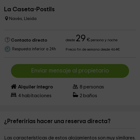
La Caseta-Postils
Navès, Lleida
29
€
Contacto directo
desde
persona y noche
Respuesta inferior a 24h
Precio fin de semana desde 464€
Enviar mensaje al propietario
Alquiler íntegro
8
personas
4
habitaciones
2
baños
¿Preferirías hacer una reserva directa?
Las características de estos alojamientos son muy similares.