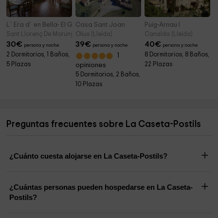
L´Era d´en Bella- El Graner
Casa Sant Joan
Puig-Arnau I
Sant Llorenç De Morunys (Lleida)
Olius (Lleida)
Canalda (Lleida)
30
€
39
€
40
€
persona y noche
persona y noche
persona y noche
2 Dormitorios, 1 Baños,
8 Dormitorios, 8 Baños,
1
5 Plazas
22 Plazas
opiniones
5 Dormitorios, 2 Baños,
10 Plazas
Preguntas frecuentes sobre La Caseta-Postils
¿Cuánto cuesta alojarse en La Caseta-Postils?
¿Cuántas personas pueden hospedarse en La Caseta-
Postils?