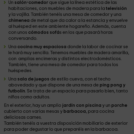
Un
salón-comedor
que sigue la línea estética de las
habitaciones, con muebles de madera para la
televisión
y la vajilla. También tenéis una mesa de comedor y una
chimenea
de metal que da calor a la estancia y envuelve
al huésped en este ambiente hogareño. Además, cuenta
con unos
cómodos sofá
s en los que pasará horas
conversando.
Una
cocina muy espaciosa
donde la labor de cocinar se
le hará muy sencilla. Tenemos muebles de madera amarilla,
con amplias encimeras y distintos electrodomésticos.
También, tiene una mesa de comedor para todos los
huéspedes.
Una
sala de juegos
de estilo cueva, con el techo
abovedado y que dispone de una mesa de
ping pong y
futbolín
. Se trata de un espacio para pasarlo bien, tanto
niños como adultos.
En el exterior, hay un amplio
jardín con piscina
y un
porche
cubierto con varias mesas y
barbacoa
, para cocina
deliciosas carnes.
También tenéis a vuestra disposición mobiliario de exterior
para poder degustar lo que preparéis en la barbacoa.