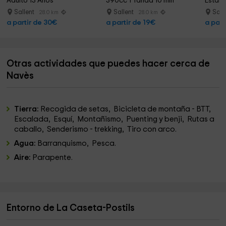
Adulto 13 Años
390cc 1 Tanda 10 min
Estánd
Sallent
Sallent
Sall
28.0 km
28.0 km
a partir de 30€
a partir de 19€
a part
Otras actividades que puedes hacer cerca de
Navès
Tierra:
Recogida de setas, Bicicleta de montaña - BTT,
Escalada, Esquí, Montañismo, Puenting y benji, Rutas a
caballo, Senderismo - trekking, Tiro con arco.
Agua:
Barranquismo, Pesca.
Aire:
Parapente.
Entorno de La Caseta-Postils