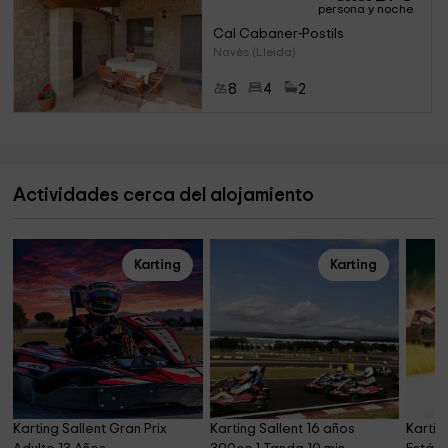
persona y noche
Cal Cabaner-Postils
Navès (Lleida)
8
4
2
Actividades cerca del alojamiento
Karting
Karting
Karting Sallent Gran Prix 
Karting Sallent 16 años 
Kartin