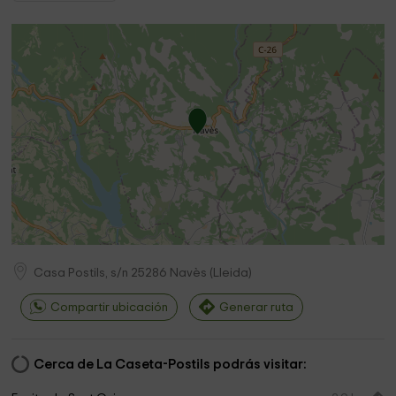
Casa Postils, s/n
25286
Navès
(
Lleida
)
Compartir ubicación
Generar ruta
Cerca de La Caseta-Postils podrás visitar: