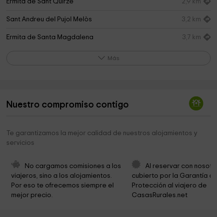
Ermita de Sant Quirze
2,9 km
Sant Andreu del Pujol Melòs
3,2 km
Ermita de Santa Magdalena
3,7 km
Embalse sant ponç
4,0 km
Más
Iglesia de Sant Serni
5,2 km
Cal Ballesta
5,4 km
Nuestro compromiso contigo
Ermita de Sant Pere Martir
5,8 km
Ermita de la Puríssima
6,1 km
Te garantizamos la mejor calidad de nuestros alojamientos y
servicios
Cementerio
6,1 km
Ayuntamiento de Clariana de Cardener
6,3 km
No cargamos comisiones a los 
Al reservar con nosotr
viajeros, sino a los alojamientos. 
cubierto por la Garantía de
Sant Sadurní de Clariana
6,4 km
Por eso te ofrecemos siempre el 
Protección al viajero de 
mejor precio.
CasasRurales.net
Capella de Sant Salvador
6,7 km
Capella de Santa Àgata
6,9 km