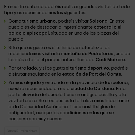
En nuestro entorno podréis realizar grandes visitas de todo
tipo y os recomendamos las siguientes:
Como
turismo urbano
, podréis visitar
Solsona
. En este
pueblo es de destacar la impresionante
catedral o el
palacio
episcopal
, situado en una de las plazas del
pueblo.
Si lo que os gusta es el turismo de naturaleza, os
recomendamos visitar la
montaña de Pedraforca
, una de
las más altas o el parque natural llamado
Cadí Moixero
.
Por otro lado, y si os gusta el
turismo deportivo
, podréis
disfrutar esquiando en la
estación de Port del Comte
.
Ya más alejado y entrando en la provincia de
Barcelon
a,
nuestra recomendación es la
ciudad de Cardona
. En la
parte elevada del pueblo tiene un antiguo castillo y a la
vez fortaleza. Se cree que es la fortaleza más importante
de la Comunidad Autónoma. Tiene casi 11 siglos de
antigüedad, aunque las condiciones en las que se
conserva son muy buenas.
Casas Rurales Navès