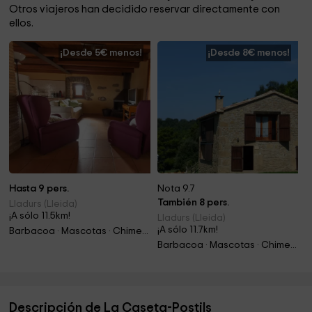
Otros viajeros han decidido reservar directamente con
ellos.
¡Desde 5€ menos!
¡Desde 8€ menos!
Hasta 9 pers.
Nota 9.7
También 8 pers.
Lladurs (Lleida)
¡A sólo 11.5km!
Lladurs (Lleida)
¡A sólo 11.7km!
Barbacoa · Mascotas · Chimenea
Barbacoa · Mascotas · Chimenea
Descripción de La Caseta-Postils