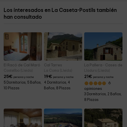
Los interesados en La Caseta-Postils también
Ayuntamiento de Olius
6,9 km
han consultado
Ermita de Sant Antoni
7,8 km
El Racó de Cal Maró
Cal Tarres
La Pallera - Cases de Bo
Castellbo (Lleida)
La Coma (Lleida)
Lladurs (Lleida)
25
€
19
€
21
€
persona y noche
persona y noche
persona y noche
5 Dormitorios, 5 Baños,
4 Dormitorios, 4
6
10 Plazas
Baños, 8 Plazas
opiniones
3 Dormitorios, 2 Baños,
8 Plazas