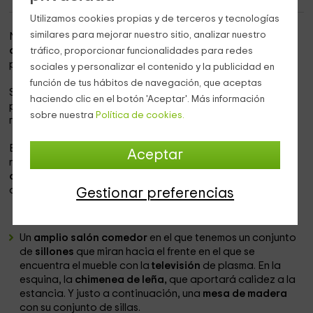
Utilizamos cookies propias y de terceros y tecnologías
similares para mejorar nuestro sitio, analizar nuestro
Nuestro alojamiento se encuentra dentro de la
provincia
de Málaga,
en la que vas a poder disfrutar de una
tráfico, proporcionar funcionalidades para redes
población con mucho encanto como es
Ardales
.
sociales y personalizar el contenido y la publicidad en
función de tus hábitos de navegación, que aceptas
Se trata de
un espacio tranquilo y único
en el que vas a
haciendo clic en el botón 'Aceptar'. Más información
poder disfrutar de las mejores vistas de las zonas que nos
sobre nuestra
Política de cookies.
rodean, y los rincones únicos en los que desconectar.
En sus interiores vas a encontrar todas las estancias que
Aceptar
necesitas para
disfrutar de la tranquilidad y de la
comodidad,
pensadas
para un máximo de 4 personas,
que van a tener a su disposición:
Gestionar preferencias
Un
amplio salón comedor
en el que tenemos un conjunto
de
sillones
que miran hacia el frente en el que se
encuentra el mueble con la
televisión
de plasma. En la
esquina, la
chimenea de leña,
que aportará calidez a la
estancia. Y justo a continuación, una
mesa de madera
con su conjunto de sillas.