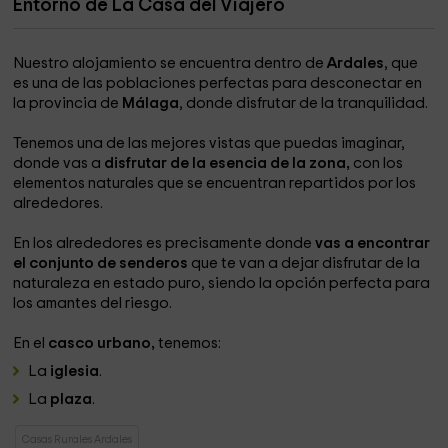
Entorno de La Casa del Viajero
Nuestro alojamiento se encuentra dentro de
Ardales
, que
es una de las poblaciones perfectas para desconectar en
la provincia de
Málaga
, donde disfrutar de la tranquilidad.
Tenemos una de las mejores vistas que puedas imaginar,
donde vas a
disfrutar de la esencia de la zona,
con los
elementos naturales que se encuentran repartidos por los
alrededores.
En los alrededores es precisamente donde
vas a encontrar
el conjunto de senderos
que te van a dejar disfrutar de la
naturaleza en estado puro, siendo la opción perfecta para
los amantes del riesgo.
En el
casco urbano,
tenemos:
La
iglesia
.
La
plaza
.
Casas Rurales Ardales