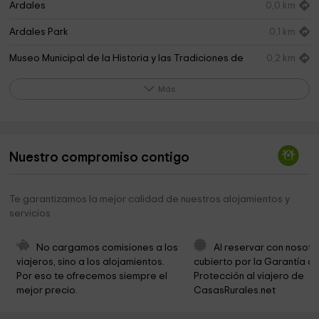
Ardales
0,0 km
Ardales Park
0,1 km
Museo Municipal de la Historia y las Tradiciones de
0,2 km
Ardales
Más
Iglesia Parroquial Nuestra Señora de los Remedios
0,2 km
Obispado de Málaga
0,2 km
Centro De Interpretacion La Pena De Ardales
0,3 km
Nuestro compromiso contigo
Centro De Interpretación De La Prehistoria De
0,3 km
Guadalteba
Te garantizamos la mejor calidad de nuestros alojamientos y
servicios
Ayuntamiento de Ardales
0,3 km
Ermita Del Calvario
0,5 km
No cargamos comisiones a los 
Al reservar con nosotr
viajeros, sino a los alojamientos. 
cubierto por la Garantía de
Caminito Del Rey
5,4 km
Por eso te ofrecemos siempre el 
Protección al viajero de 
mejor precio.
CasasRurales.net
Finca Los Gamos
6,0 km