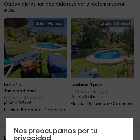
Otros viajeros han decidido reservar directamente con
ellos.
¡Sólo 19€ más!
¡Sólo 10€ más!
Nota 4.0
También 4 pers.
También 4 pers.
El Chorro (Málaga)
¡A sólo 8.5km!
El Chorro (Málaga)
¡A sólo 8.5km!
Piscina · Barbacoa · Chimenea
Piscina · Barbacoa · Chimenea
Nos preocupamos por tu
privacidad
Descripción de La Casa del Viajero