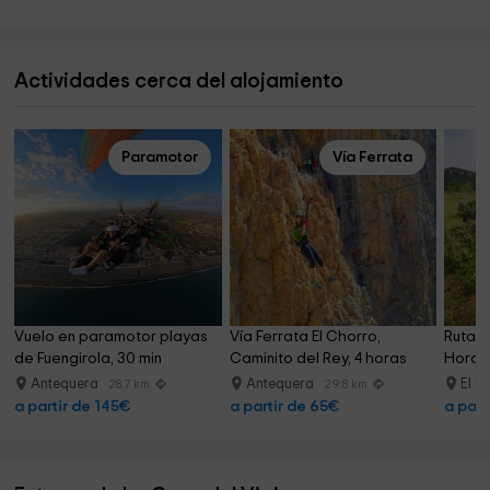
Actividades cerca del alojamiento
Paramotor
Vía Ferrata
Vuelo en paramotor playas 
Vía Ferrata El Chorro, 
Ruta a
de Fuengirola, 30 min
Caminito del Rey, 4 horas
Horad
Antequera
Antequera
El B
28.7 km
29.8 km
a partir de 145€
a partir de 65€
a part