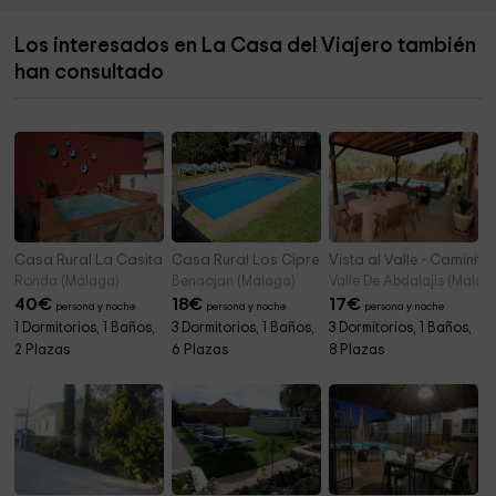
Parque cerro higuera
6,7 km
Los interesados en La Casa del Viajero también
Ermita de Nuestra Señora de Villaverde
7,0 km
han consultado
Caminito del Rey Malaga
7,7 km
El Caminito del Rey ticket office and entrance
7,9 km
Casa Rural La Casita
Casa Rural Los Cipreses
Vista al Valle - Caminito
Ronda (Málaga)
Benaojan (Málaga)
Valle De Abdalajis (Málag
40
€
18
€
17
€
persona y noche
persona y noche
persona y noche
1 Dormitorios, 1 Baños,
3 Dormitorios, 1 Baños,
3 Dormitorios, 1 Baños,
2 Plazas
6 Plazas
8 Plazas