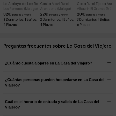
La Atalaya de Los Romanes
Casita Móvil Rural
Casa Rural Típica Anda
Los Romanes (Málaga)
Archidona (Málaga)
Alhaurin El Grande (Mála
32
€
22
€
20
€
persona y noche
persona y noche
persona y noche
2 Dormitorios, 1 Baños,
2 Dormitorios, 1 Baños,
3 Dormitorios, 1 Baños,
4 Plazas
4 Plazas
6 Plazas
Preguntas frecuentes sobre La Casa del Viajero
¿Cuánto cuesta alojarse en La Casa del Viajero?
¿Cuántas personas pueden hospedarse en La Casa del
Viajero?
Cuál es el horario de entrada y salida de La Casa del
Viajero?