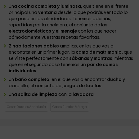
Una
cocina completa y luminosa
, que tiene en el frente
principal una
ventana
desde la que podrás ver todo lo
que pasa en los alrededores. Tenemos además,
repartidos por la encimera, el conjunto de los
electrodomésticos y el menaje
con los que hacer
cómodamente vuestras recetas favoritas.
2 habitaciones doble
s amplias, en las que vas a
encontrar en un primer lugar, la
cama de matrimonio
, que
se viste perfectamente con
sábanas y mantras
; mientras
que en el segundo caso tenemos
un par de camas
individuales.
Un
baño completo
, en el que vas a encontrar
ducha
y
para ella, el conjunto de
juegos de toallas.
Una
salita de limpieza
con la
lavadora
.
Casas Rurales Andalucía
Casas Rurales Málaga