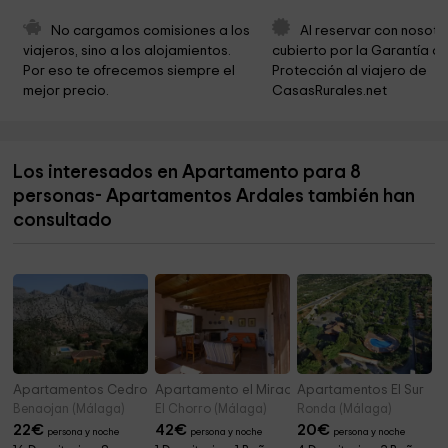
Ermita Del Calvario
0,6 km
No cargamos comisiones a los 
Al reservar con nosotr
viajeros, sino a los alojamientos. 
cubierto por la Garantía de
Caminito Del Rey
5,4 km
Por eso te ofrecemos siempre el 
Protección al viajero de 
mejor precio.
CasasRurales.net
Finca Los Gamos
6,1 km
Parque cerro higuera
6,6 km
Los interesados en Apartamento para 8
Ermita de Nuestra Señora de Villaverde
7,0 km
personas- Apartamentos Ardales también han
Caminito del Rey Malaga
7,7 km
consultado
El Caminito del Rey ticket office and entrance
7,9 km
Apartamentos Cedro Alto
Apartamento el Mirador
Apartamentos El Sur
Benaojan (Málaga)
El Chorro (Málaga)
Ronda (Málaga)
22
€
42
€
20
€
persona y noche
persona y noche
persona y noche