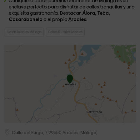
Cualquiera de los pueblos del interior de Málaga es un
enclave perfecto para disfrutar de calles tranquilas y una
exquisita gastronomía. Destacan
Álora
,
Teba
,
Casarabonela
o el propio
Ardales
.
Casas Rurales Málaga
Casas Rurales Ardales
Calle del Burgo, 7
29550
Ardales
(
Málaga
)