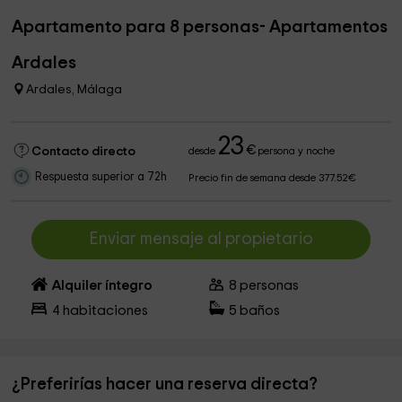
Apartamento para 8 personas- Apartamentos
Ardales
Ardales, Málaga
23
€
Contacto directo
desde
persona y noche
Respuesta superior a 72h
Precio fin de semana desde 377.52€
Enviar mensaje al propietario
Alquiler íntegro
8
personas
4
habitaciones
5
baños
¿Preferirías hacer una reserva directa?