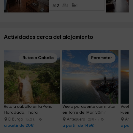
2
1
1
Actividades cerca del alojamiento
Rutas a Caballo
Paramotor
Ruta a caballo en la Peña 
Vuelo parapente con motor 
Vuelo 
Horadada, 1 hora
en Torre del Mar, 30min
Fuengi
El Burgo
Antequera
Ant
16.2 km
28.8 km
a partir de 20€
a partir de 145€
a part