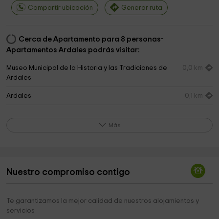
Compartir ubicación
Generar ruta
Cerca de Apartamento para 8 personas-
Apartamentos Ardales podrás visitar:
Museo Municipal de la Historia y las Tradiciones de
0,0 km
Ardales
Ardales
0,1 km
Centro De Interpretación De La Prehistoria De
0,3 km
Guadalteba
Más
Ayuntamiento de Ardales
0,3 km
Ardales Park
0,3 km
Nuestro compromiso contigo
Centro De Interpretacion La Pena De Ardales
0,3 km
Obispado de Málaga
0,3 km
Te garantizamos la mejor calidad de nuestros alojamientos y
servicios
Iglesia Parroquial Nuestra Señora de los Remedios
0,3 km