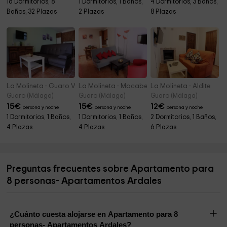
16 Dormitorios, 8
1 Dormitorios, 1 Baños,
4 Dormitorios, 3 Baños,
Baños, 32 Plazas
2 Plazas
8 Plazas
La Molineta - Guaro Viejo
La Molineta - Mocabe
La Molineta - Aldite
Guaro (Málaga)
Guaro (Málaga)
Guaro (Málaga)
15
€
15
€
12
€
persona y noche
persona y noche
persona y noche
1 Dormitorios, 1 Baños,
1 Dormitorios, 1 Baños,
2 Dormitorios, 1 Baños,
4 Plazas
4 Plazas
6 Plazas
Preguntas frecuentes sobre Apartamento para
8 personas- Apartamentos Ardales
¿Cuánto cuesta alojarse en Apartamento para 8
personas- Apartamentos Ardales?