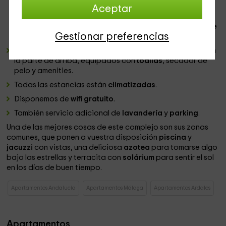
intimidad. Todas exteriores y amuebladas para
Aceptar
garantizar una estancia cómoda, incluidos grandes
armarios
empotrados, mesitas de noche y
escritorios
de
Gestionar preferencias
madera.
La casa dispone de
3 baños
, uno en la planta baja y 2 en
la parte de arriba, equipados con
toallas
, secador de
pelo y amenities.
Todas las estancias están
climatizadas
.
Disponemos de
wifi gratuito
.
También servicio adicional de
lavandería
y
parking
.
Una de las mejores cosas de este complejo son sus zonas
comunes, que ponen a vuestra disposición
piscina
y
jacuzzi
con vistas, una deliciosa
azotea
para tomarse algo
bajo las estrellas y terracita con
solárium
para sentir el sol
en los días de buen tiempo.
Apartamentos Andalucía
Apartamentos Málaga
Apartamentos Ardales
Apartamentos