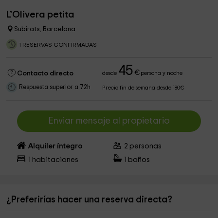
L’Olivera petita
Subirats, Barcelona
1 RESERVAS CONFIRMADAS
45
€
Contacto directo
desde
persona y noche
Respuesta superior a 72h
Precio fin de semana desde 180€
Enviar mensaje al propietario
Alquiler íntegro
2
personas
1
habitaciones
1
baños
¿Preferirías hacer una reserva directa?