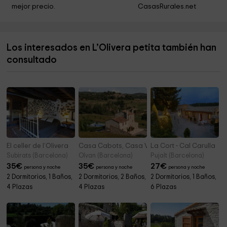
mejor precio.
CasasRurales.net
Capella de Santa Maria de la Llinda
4,1 km
Iglesia de Sant Joan Salerm
4,3 km
Los interesados en L’Olivera petita también han
Museu Del Batre
5,1 km
consultado
Parròquia de Sant Salvador
5,3 km
El celler de l’Olivera
Casa Cabots, Casa Verde
La Cort - Cal Carulla
Subirats (Barcelona)
Olvan (Barcelona)
Pujalt (Barcelona)
35
€
35
€
27
€
persona y noche
persona y noche
persona y noche
2 Dormitorios, 1 Baños,
2 Dormitorios, 2 Baños,
2 Dormitorios, 1 Baños,
4 Plazas
4 Plazas
6 Plazas