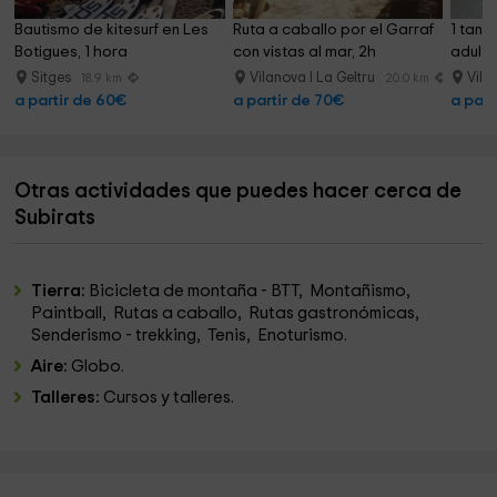
Bautismo de kitesurf en Les 
Ruta a caballo por el Garraf 
1 tand
Botigues, 1 hora
con vistas al mar, 2h
adulto
Sitges
Vilanova I La Geltru
Vil
18.9 km
20.0 km
a partir de 60€
a partir de 70€
a part
Otras actividades que puedes hacer cerca de
Subirats
Tierra:
Bicicleta de montaña - BTT, Montañismo,
Paintball, Rutas a caballo, Rutas gastronómicas,
Senderismo - trekking, Tenis, Enoturismo.
Aire:
Globo.
Talleres:
Cursos y talleres.