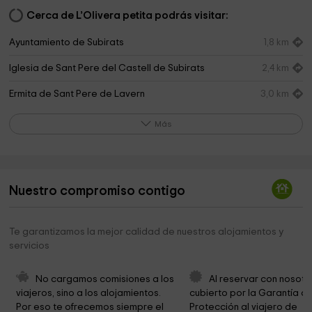
Cerca de L’Olivera petita podrás visitar:
Ayuntamiento de Subirats
1,8 km
Iglesia de Sant Pere del Castell de Subirats
2,4 km
Ermita de Sant Pere de Lavern
3,0 km
Ayuntamiento De Sant Sadurní D Anoia
3,2 km
Más
Parròquia de Sant Sadurní
3,3 km
Ayuntamiento de Sant Sadurní
3,3 km
Nuestro compromiso contigo
Simón Coll Bomboneria
3,3 km
La Gramanosa
3,5 km
Te garantizamos la mejor calidad de nuestros alojamientos y
servicios
Iglesia de Santa Margarida
3,5 km
Ayuntamiento D Avinyonet
3,5 km
No cargamos comisiones a los 
Al reservar con nosotr
viajeros, sino a los alojamientos. 
cubierto por la Garantía de
ArqueoVitis cooperativa
3,6 km
Por eso te ofrecemos siempre el 
Protección al viajero de 