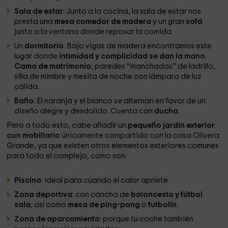
Sala de estar
. Junto a la cocina, la sala de estar nos
presta una
mesa comedor de madera
y un gran
sofá
junto a la ventana donde reposar la comida.
Un
dormitorio
. Bajo vigas de madera encontramos este
lugar donde
intimidad y complicidad se dan la mano
.
Cama de matrimonio
, paredes “manchadas” de ladrillo,
silla de mimbre y mesita de noche con lámpara de luz
cálida.
Baño
. El naranja y el blanco se alternan en favor de un
diseño alegre y desdolido. Cuenta con
ducha
.
Pero a todo esto, cabe añadir un
pequeño jardín exterior
con mobiliario
únicamente compartido con la casa Olivera
Grande, ya que existen otros elementos exteriores comunes
para todo el complejo, como son:
Piscina
: ideal para cuando el calor apriete.
Zona deportiva
: con cancha de
baloncesto y fútbol
sala
, así como
mesa de ping-pong
o
futbolín
.
Zona de aparcamiento
: porque tu coche también