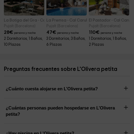
La Botiga del Gra - Cal Carulla
La Premsa - Cal Carulla
El Pastador - Cal Carull
Pujalt (Barcelona)
Pujalt (Barcelona)
Pujalt (Barcelona)
28
€
47
€
110
€
persona y noche
persona y noche
persona y noche
2 Dormitorios, 1 Baños,
3 Dormitorios, 3 Baños,
1 Dormitorios, 1 Baños,
10 Plazas
6 Plazas
2 Plazas
Preguntas frecuentes sobre L’Olivera petita
¿Cuánto cuesta alojarse en L’Olivera petita?
¿Cuántas personas pueden hospedarse en L’Olivera
petita?
¿Hay piscina en L’Olivera petita?