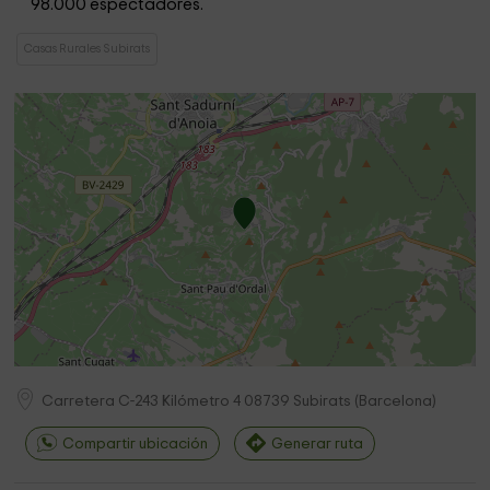
98.000 espectadores.
Casas Rurales Subirats
Carretera C-243 Kilómetro 4
08739
Subirats
(
Barcelona
)
Compartir ubicación
Generar ruta