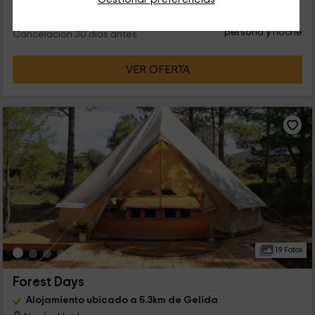
40
€
desde
Contacto directo
persona y noche
Cancelación 30 días antes
VER OFERTA
19 Fotos
Forest Days
Alojamiento ubicado a 5.3km de Gelida