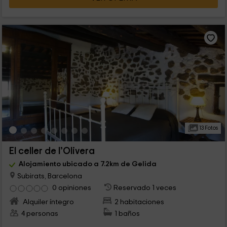
13 Fotos
El celler de l’Olivera
Alojamiento ubicado a 7.2km de Gelida
Subirats, Barcelona
0 opiniones
Reservado 1 veces
Alquiler íntegro
2 habitaciones
4 personas
1 baños