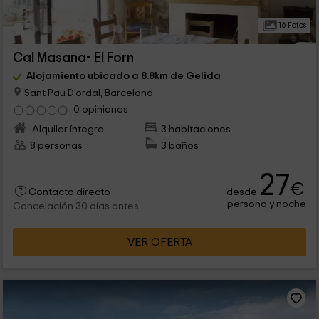
16 Fotos
Cal Masana- El Forn
Alojamiento ubicado a 8.8km de Gelida
Sant Pau D'ordal, Barcelona
0 opiniones
Alquiler íntegro
3 habitaciones
8 personas
3 baños
27
€
desde
Contacto directo
persona y noche
Cancelación 30 días antes
VER OFERTA