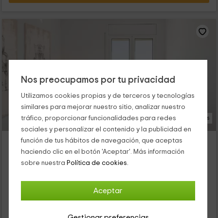
Nos preocupamos por tu privacidad
Utilizamos cookies propias y de terceros y tecnologías
similares para mejorar nuestro sitio, analizar nuestro
tráfico, proporcionar funcionalidades para redes
41 Fotos
sociales y personalizar el contenido y la publicidad en
Masía Can Rovira
función de tus hábitos de navegación, que aceptas
haciendo clic en el botón 'Aceptar'. Más información
Alojamiento ubicado a 4.7km de Gelida
sobre nuestra
Política de cookies.
Sant Llorenç D'hortons, Barcelona
0 opiniones
Alquiler íntegro
7 habitaciones
Aceptar
27 personas
7 baños
Gestionar preferencias