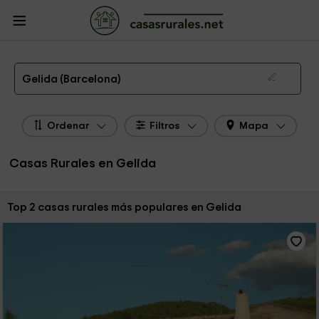
CasasRurales.net
Casas Rurales
Casas Rurales Cataluña
Casas Rurales
Barcelona
Casas Rurales Gelida
Las 2 mejores casas rurales en Gelida de 2026
Gelida (Barcelona)
Ordenar
Filtros
Mapa
Casas Rurales en Gelida
Ordenar por:
Top 2 casas rurales más populares en Gelida