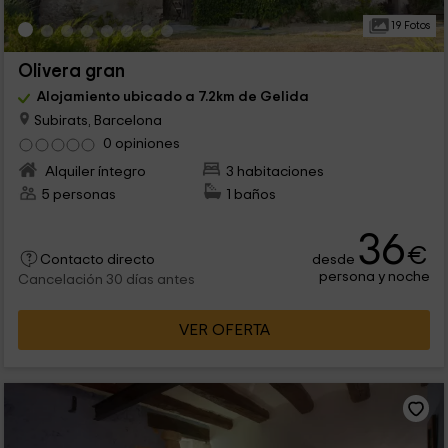
19 Fotos
Olivera gran
Alojamiento ubicado a 7.2km de Gelida
Subirats, Barcelona
0 opiniones
Alquiler íntegro
3 habitaciones
5 personas
1 baños
36
€
desde
Contacto directo
persona y noche
Cancelación 30 días antes
VER OFERTA