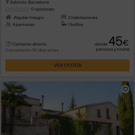
Subirats, Barcelona
0 opiniones
Alquiler íntegro
2 habitaciones
4 personas
1 baños
45
€
desde
Contacto directo
persona y noche
Cancelación 30 días antes
VER OFERTA