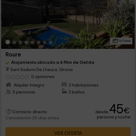
16 Fotos
Roure
Alojamiento ubicado a 6.9km de Gelida
Sant Sadurni De L'heura, Girona
0 opiniones
Alquiler íntegro
3 habitaciones
5 personas
3 baños
45
€
desde
Contacto directo
persona y noche
Cancelación 30 días antes
VER OFERTA