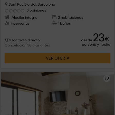
Sant Pau D'ordal, Barcelona
0 opiniones
Alquiler íntegro
2 habitaciones
4 personas
1 baños
23
€
desde
Contacto directo
persona y noche
Cancelación 30 días antes
VER OFERTA