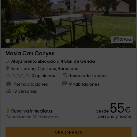
35 Fotos
Masía Can Canyes
Alojamiento ubicado a 4.5km de Gelida
Sant Llorenç D'hortons, Barcelona
0 opiniones
Reservado 1 veces
Por habitaciones
9 habitaciones
18 personas
55
€
Reserva inmediata
desde
persona y noche
Cancelación 30 días antes
VER OFERTA