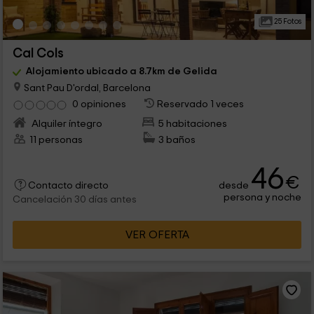
25 Fotos
Cal Cols
Alojamiento ubicado a 8.7km de Gelida
Sant Pau D'ordal, Barcelona
0 opiniones
Reservado 1 veces
Alquiler íntegro
5 habitaciones
11 personas
3 baños
46
€
desde
Contacto directo
persona y noche
Cancelación 30 días antes
VER OFERTA