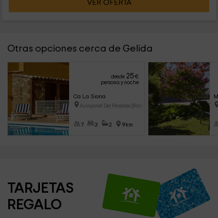
VER OFERTA
Otras opciones cerca de Gelida
25
desde
€
persona y noche
Ca La Siona
M
Avinyonet Del Penedes (Barcelo
7
3
2
9km
TARJETAS 
REGALO