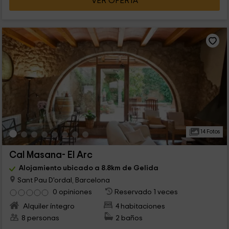
VER OFERTA
14 Fotos
Cal Masana- El Arc
Alojamiento ubicado a 8.8km de Gelida
Sant Pau D'ordal, Barcelona
0 opiniones
Reservado 1 veces
Alquiler íntegro
4 habitaciones
8 personas
2 baños