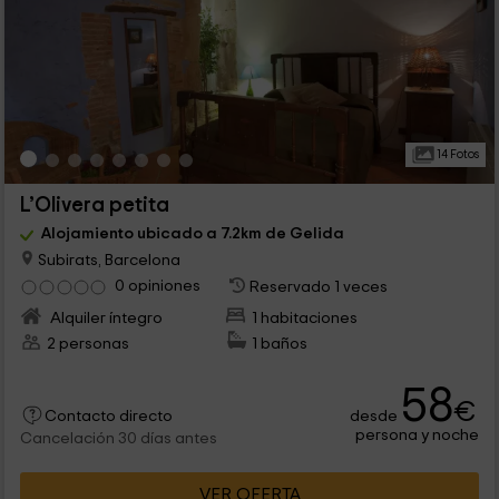
14 Fotos
L’Olivera petita
Alojamiento ubicado a 7.2km de Gelida
Subirats, Barcelona
0 opiniones
Reservado 1 veces
Alquiler íntegro
1 habitaciones
2 personas
1 baños
58
€
desde
Contacto directo
persona y noche
Cancelación 30 días antes
VER OFERTA