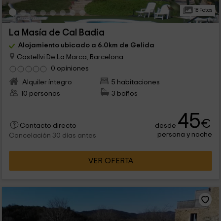
18 Fotos
La Masía de Cal Badia
Alojamiento ubicado a 6.0km de Gelida
Castellvi De La Marca, Barcelona
0 opiniones
Alquiler íntegro
5 habitaciones
10 personas
3 baños
45
€
desde
Contacto directo
persona y noche
Cancelación 30 días antes
VER OFERTA