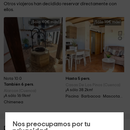
Otros viajeros han decidido reservar directamente con
ellos.
¡Sólo 40€ más!
¡Sólo 15€ más!
Nota 10.0
Hasta 5 pers.
También 6 pers.
Casas De Los Pinos (Cuenca)
¡A sólo 38.2km!
Alarcon (Cuenca)
¡A sólo 16.9km!
Piscina · Barbacoa · Mascotas · Chimenea
Chimenea
Nos preocupamos por tu
Descripción de Kiara Rural