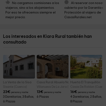
Ermita de San Miguel
1,1 km
No cargamos comisiones a los 
Al reservar con nosotr
viajeros, sino a los alojamientos. 
cubierto por la Garantía de
Pinar de San Isidro
7,5 km
Por eso te ofrecemos siempre el 
Protección al viajero de 
mejor precio.
CasasRurales.net
Ermita de San Isidro
7,5 km
Ayuntamiento De Rubielos Bajos
7,7 km
Los interesados en Kiara Rural también han
Iglesia de Nuestra Señora de la Asunción
8,1 km
consultado
El Rollo Park
8,1 km
La Venta de la Sisa
Casa Rural Abuela Nati
Huerta El Tranquillón
Sisante (Cuenca)
Villanueva De La Jara (Cuenca)
Casas De Roldan (Cuenc
23
€
13
€
16
€
persona y noche
persona y noche
persona y noche
3 Dormitorios, 3 Baños,
6 Plazas
4 Dormitorios, 2 Baños,
6 Plazas
8 Plazas