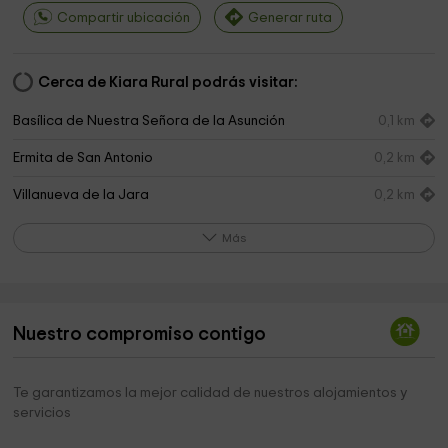
Compartir ubicación
Generar ruta
Cerca de Kiara Rural podrás visitar:
Basílica de Nuestra Señora de la Asunción
0,1 km
Ermita de San Antonio
0,2 km
Villanueva de la Jara
0,2 km
Parroquia De Nuestra Señora De La Asunción
0,3 km
Más
Vivienda Tutelada
0,4 km
El Rollo
0,4 km
Nuestro compromiso contigo
Hogar del Pensionista
0,6 km
Iglesia de Santa Ana
0,7 km
Te garantizamos la mejor calidad de nuestros alojamientos y
servicios
Ermita de San Isidro
1,1 km