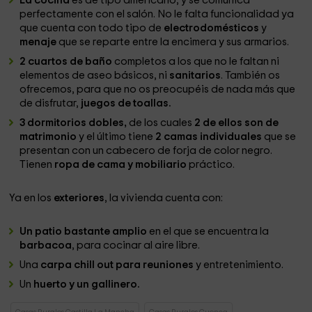
La cocina
es de tipo americano, y se comunica
perfectamente con el salón. No le falta funcionalidad ya
que cuenta con todo tipo de
electrodomésticos
y
menaje
que se reparte entre la encimera y sus armarios.
2 cuartos de baño
completos a los que no le faltan ni
elementos de aseo básicos, ni
sanitarios
. También os
ofrecemos, para que no os preocupéis de nada más que
de disfrutar,
juegos de toallas.
3 dormitorios dobles,
de los cuales
2 de ellos son de
matrimonio
y el último tiene
2 camas individuales
que se
presentan con un cabecero de forja de color negro.
Tienen
ropa de cama y mobiliario
práctico.
Ya en los
exteriores
, la vivienda cuenta con:
Un patio bastante amplio
en el que se encuentra la
barbacoa
, para cocinar al aire libre.
Una
carpa chill out para reuniones
y entretenimiento.
Un
huerto y un gallinero.