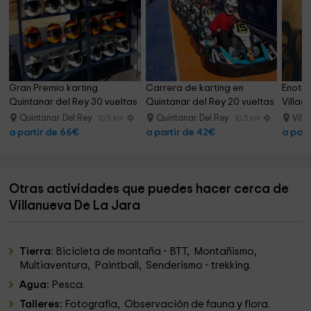
Gran Premio karting 
Carrera de karting en 
Enotur
Quintanar del Rey 30 vueltas
Quintanar del Rey 20 vueltas
Villag
Quintanar Del Rey
Quintanar Del Rey
Vill
10.5 km
10.5 km
a partir de 66€
a partir de 42€
a part
Otras actividades que puedes hacer cerca de
Villanueva De La Jara
Tierra:
Bicicleta de montaña - BTT, Montañismo,
Multiaventura, Paintball, Senderismo - trekking.
Agua:
Pesca.
Talleres:
Fotografía, Observación de fauna y flora.