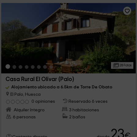
28 Fotos
Casa Rural El Olivar (Palo)
Alojamiento ubicado a 6.5km de Torre De Obato
El Palo, Huesca
0 opiniones
Reservado 6 veces
Alquiler íntegro
3 habitaciones
6 personas
2 baños
23
€
desde
Contacto directo