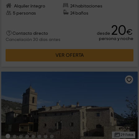
Alquiler íntegro
24 habitaciones
5 personas
24 baños
20
€
desde
Contacto directo
persona y noche
Cancelación 30 días antes
VER OFERTA
29 Fotos