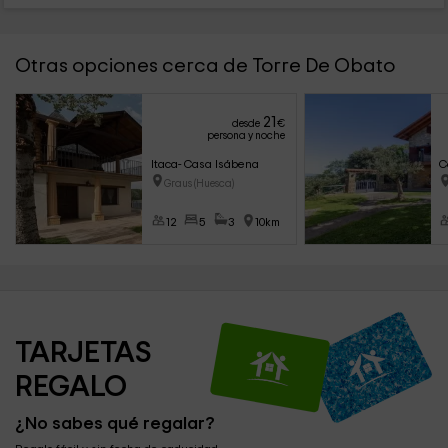
Otras opciones cerca de Torre De Obato
21
desde
€
persona y noche
Itaca- Casa Isábena
C
Graus (Huesca)
12
5
3
10km
TARJETAS 
REGALO
¿No sabes qué regalar?