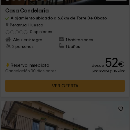
Casa Candelaria
Alojamiento ubicado a 6.6km de Torre De Obato
Perarrua, Huesca
0 opiniones
Alquiler íntegro
1 habitaciones
2 personas
1 baños
52
€
Reserva inmediata
desde
persona y noche
Cancelación 30 días antes
VER OFERTA