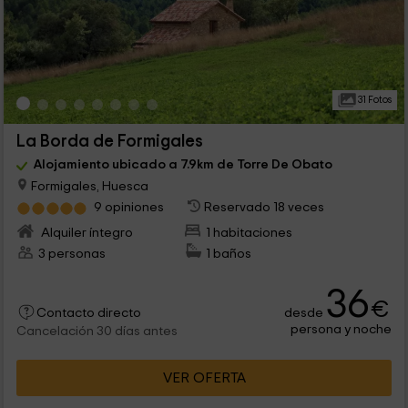
31 Fotos
La Borda de Formigales
Alojamiento ubicado a 7.9km de Torre De Obato
Formigales, Huesca
9 opiniones
Reservado 18 veces
Alquiler íntegro
1 habitaciones
3 personas
1 baños
36
€
desde
Contacto directo
persona y noche
Cancelación 30 días antes
VER OFERTA