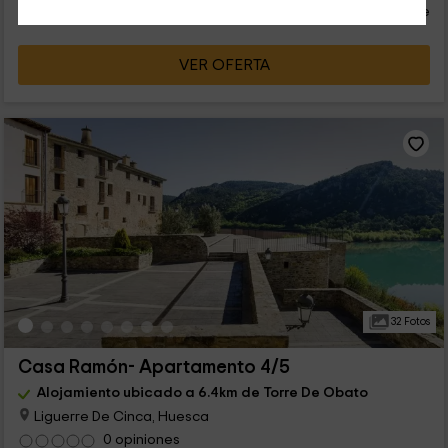
persona y noche
Cancelación 30 días antes
VER OFERTA
32 Fotos
Casa Ramón- Apartamento 4/5
Alojamiento ubicado a 6.4km de Torre De Obato
Liguerre De Cinca, Huesca
0 opiniones