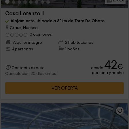
12 Fotos
Casa Lorenzo II
Alojamiento ubicado a 8.1km de Torre De Obato
Graus, Huesca
0 opiniones
Alquiler íntegro
2 habitaciones
4 personas
1 baños
42
€
desde
Contacto directo
persona y noche
Cancelación 30 días antes
VER OFERTA