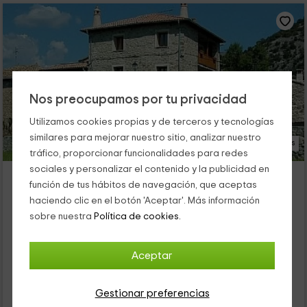
Nos preocupamos por tu privacidad
Utilizamos cookies propias y de terceros y tecnologías
similares para mejorar nuestro sitio, analizar nuestro
23 Fotos
tráfico, proporcionar funcionalidades para redes
sociales y personalizar el contenido y la publicidad en
A Chaminera
función de tus hábitos de navegación, que aceptas
Alojamiento ubicado a 6.1km de Torre De Obato
haciendo clic en el botón 'Aceptar'. Más información
Escanilla, Huesca
sobre nuestra
Política de cookies.
0 opiniones
Alquiler íntegro
4 habitaciones
Aceptar
11 personas
4 baños
39
Gestionar preferencias
€
desde
Contacto directo