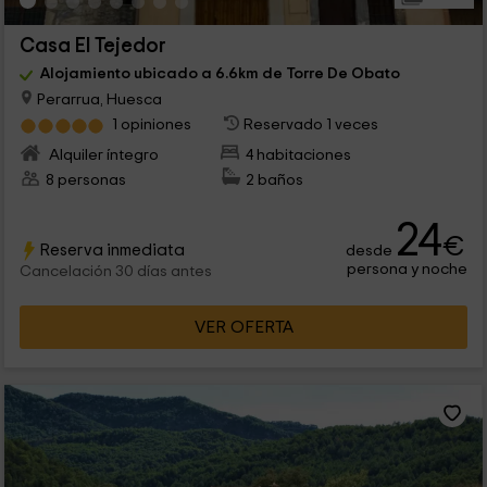
Casa El Tejedor
Alojamiento ubicado a 6.6km de Torre De Obato
Perarrua, Huesca
1 opiniones
Reservado 1 veces
Alquiler íntegro
4 habitaciones
8 personas
2 baños
24
€
Reserva inmediata
desde
persona y noche
Cancelación 30 días antes
VER OFERTA