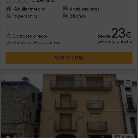
0 opiniones
Alquiler íntegro
4 habitaciones
16 personas
2 baños
23
€
desde
Contacto directo
persona y noche
Cancelación 30 días antes
VER OFERTA
28 Fotos