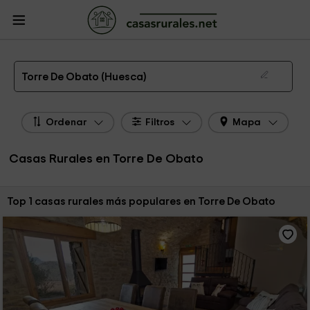
CasasRurales.net
Casas Rurales
Casas Rurales Aragón
Casas Rurales
Huesca
Casas Rurales Torre De Obato
Las 1 mejores casas rurales en Torre De Obato de 2026
Torre De Obato (Huesca)
Ordenar
Filtros
Mapa
Casas Rurales en Torre De Obato
Ordenar por:
Top 1 casas rurales más populares en Torre De Obato