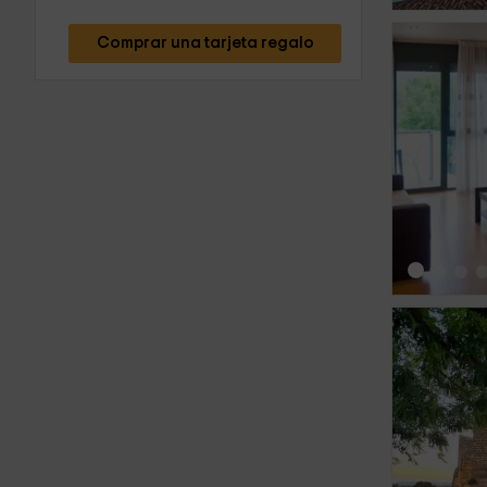
Comprar una tarjeta regalo
‹
‹