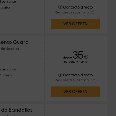
4 personas
Contacto directo
1 baños
Respuesta superior a 72h
VER OFERTA
mento Guara
 de Novales
35
€
desde
persona y noche
5 personas
Contacto directo
2 baños
Respuesta superior a 72h
VER OFERTA
o de Bandaliés