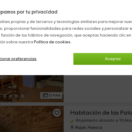
pamos por tu privacidad
58 Fotos
okies propias y de terceros y tecnologías similares para mejorar nuest
co, proporcionar funcionalidades para redes sociales y personalizar e
Casa Mairal
 función de tus hábitos de navegación, que aceptas haciendo clic en 
ión sobre nuestra
Política de cookies.
Alojamiento ubicado a 6.8km 
Salillas, Huesca
0 opiniones
ionar preferencias
Aceptar
›
Por habitaciones
5 habitaciones
22 Fotos
Alojamiento ubicado a 10.6km
Alujan, Huesca