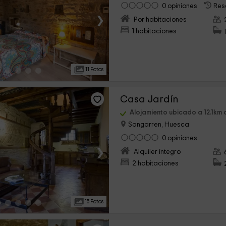
0 opiniones
Res
›
Por habitaciones
1 habitaciones
11 Fotos
Casa Jardín
Alojamiento ubicado a 12.1km
Sangarren, Huesca
0 opiniones
›
Alquiler íntegro
2 habitaciones
15 Fotos