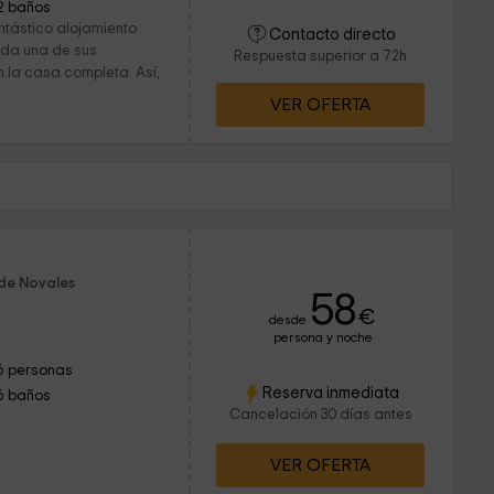
2 baños
ntástico alojamiento
Contacto directo
cada una de sus
Respuesta superior a 72h
 la casa completa. Así,
VER OFERTA
 de Novales
58
€
desde
persona y noche
6 personas
Reserva inmediata
6 baños
Cancelación 30 días antes
VER OFERTA