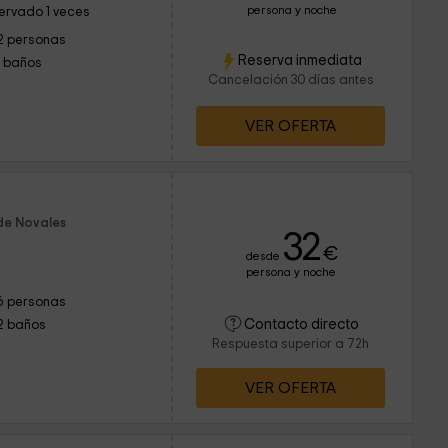
persona y noche
ervado 1 veces
2 personas
Reserva inmediata
1 baños
Cancelación 30 días antes
VER OFERTA
 de Novales
32
€
desde
persona y noche
6 personas
Contacto directo
2 baños
Respuesta superior a 72h
VER OFERTA