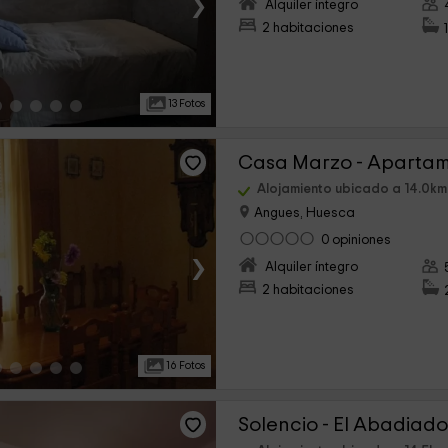
›
Alquiler íntegro
2 habitaciones
13 Fotos
Casa Marzo - Aparta
Alojamiento ubicado a 14.0km
Angues, Huesca
0 opiniones
›
Alquiler íntegro
2 habitaciones
16 Fotos
Solencio - El Abadiad