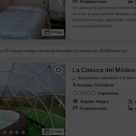
›
4 habitaciones
Os damos la bienvenida a este fa
rural en el que podréis alquilar 
habitaciones por separado, o bien
es una poportunidad...
19 Fotos
s 19 casas rurales cerca de Novales (a menos de 25 Kilómetros)
La Casuca del Músico
Alojamiento ubicado a 0.0km
Novales, Cantabria
0 opiniones
›
Alquiler íntegro
5 habitaciones
37 Fotos