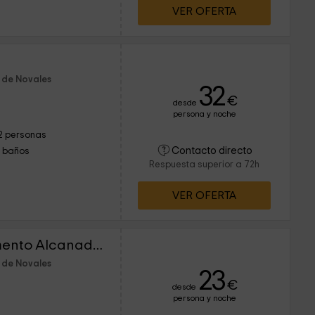
VER OFERTA
 de Novales
32
€
desde
persona y noche
2 personas
Contacto directo
1 baños
Respuesta superior a 72h
VER OFERTA
Casa Marzo - Apartamento Alcanadre
 de Novales
23
€
desde
persona y noche