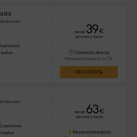
rada
 de Novales
39
€
desde
persona y noche
4 personas
Contacto directo
1 baños
Respuesta superior a 72h
VER OFERTA
de Novales
63
€
desde
persona y noche
12 personas
Reserva inmediata
6 baños