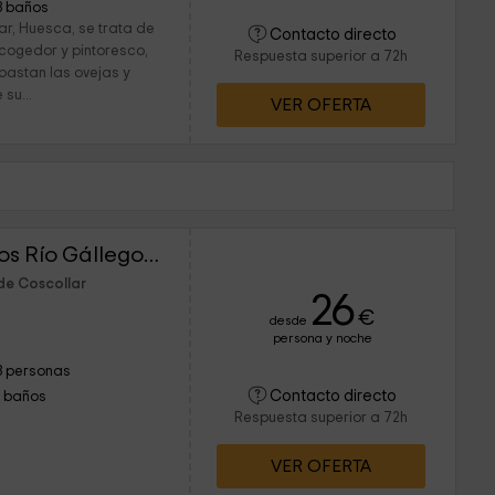
3 baños
ar, Huesca, se trata de
Contacto directo
acogedor y pintoresco,
Respuesta superior a 72h
pastan las ovejas y
su...
VER OFERTA
Apartamentos Turísticos Río Gállego- Huesca
de Coscollar
26
€
desde
persona y noche
3 personas
Contacto directo
1 baños
Respuesta superior a 72h
VER OFERTA