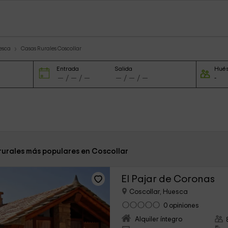
esca
Casas Rurales Coscollar
Entrada
Salida
Hué
 rurales más populares en Coscollar
El Pajar de Coronas
Coscollar, Huesca
0 opiniones
Alquiler íntegro