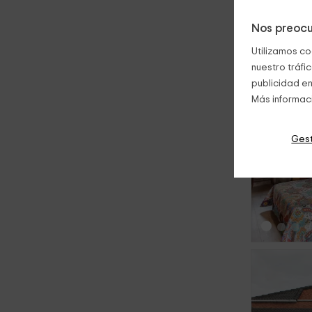
Nos preocu
Utilizamos co
nuestro tráfi
publicidad en
Más informac
Gest
‹