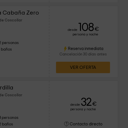
La Cabaña Zero
de Coscollar
108
€
desde
persona y noche
2 personas
Reserva inmediata
1 baños
Cancelación 30 días antes
VER OFERTA
dilla
de Coscollar
32
€
desde
persona y noche
4 personas
Contacto directo
2 baños