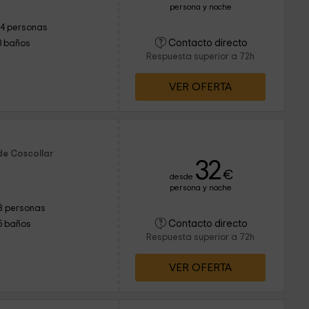
persona y noche
14 personas
Contacto directo
3 baños
Respuesta superior a 72h
VER OFERTA
de Coscollar
32
€
desde
persona y noche
8 personas
Contacto directo
5 baños
Respuesta superior a 72h
VER OFERTA