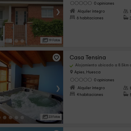
0 opiniones
›
Alquiler íntegro
6 habitaciones
19 Fotos
Casa Tensina
Alojamiento ubicado a 8.5km 
Apies, Huesca
0 opiniones
›
Alquiler íntegro
4 habitaciones
23 Fotos