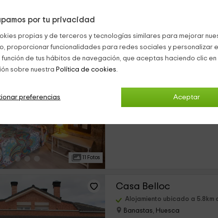
pamos por tu privacidad
15 Fotos
okies propias y de terceros y tecnologías similares para mejorar nuest
co, proporcionar funcionalidades para redes sociales y personalizar e
 función de tus hábitos de navegación, que aceptas haciendo clic en 
ión sobre nuestra
Política de cookies.
Alojamiento ubicado a 5.5km 
Alujan, Huesca
0 opiniones
Res
ionar preferencias
Aceptar
›
Por habitaciones
1 habitaciones
11 Fotos
Casa Belloc
Alojamiento ubicado a 5.8km 
Banastas, Huesca