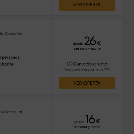
VER OFERTA
de Coscollar
26
€
desde
persona y noche
8 personas
Contacto directo
2 baños
Respuesta superior a 72h
VER OFERTA
de Coscollar
16
€
desde
persona y noche