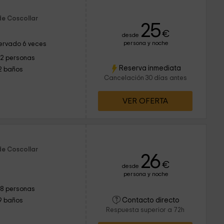
de Coscollar
25
€
desde
persona y noche
ervado 6 veces
12 personas
Reserva inmediata
2 baños
Cancelación 30 días antes
VER OFERTA
de Coscollar
26
€
desde
persona y noche
18 personas
Contacto directo
9 baños
Respuesta superior a 72h