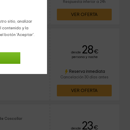
Respuesta inferior a 24h
VER OFERTA
ro sitio, analizar
l contenido y la
Habitación de las Palomas- Mur de Aluján
el botón 'Aceptar'.
de Coscollar
28
€
desde
persona y noche
ervado 1 veces
2 personas
Reserva inmediata
1 baños
Cancelación 30 días antes
VER OFERTA
de Coscollar
23
€
desde