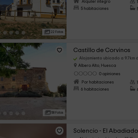
›
Alquiler íntegro
5 habitaciones
22 Fotos
Castillo de Corvinos
Alojamiento ubicado a 9.7km 
Albero Alto, Huesca
0 opiniones
›
Por habitaciones
6 habitaciones
58 Fotos
Solencio - El Abadiad