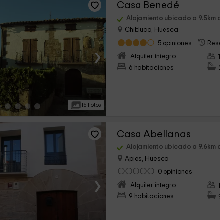
Casa Benedé
Alojamiento ubicado a 9.5km 
Chibluco, Huesca
5 opiniones
Res
›
Alquiler íntegro
6 habitaciones
16 Fotos
Casa Abellanas
Alojamiento ubicado a 9.6km 
Apies, Huesca
0 opiniones
›
Alquiler íntegro
9 habitaciones