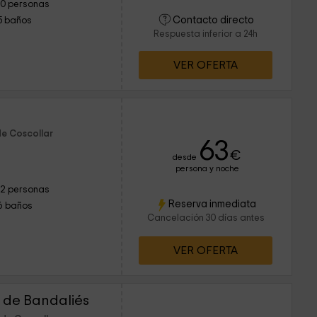
10 personas
Contacto directo
5 baños
Respuesta inferior a 24h
VER OFERTA
de Coscollar
63
€
desde
persona y noche
12 personas
Reserva inmediata
6 baños
Cancelación 30 días antes
VER OFERTA
o de Bandaliés