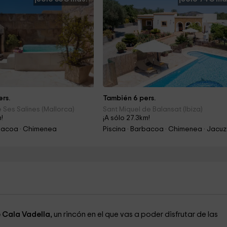
rs.
También 6 pers.
 Ses Salines (Mallorca)
Sant Miquel de Balansat (Ibiza)
m!
¡A sólo 27.3km!
rbacoa · Chimenea
Piscina · Barbacoa · Chimenea · Jacuz
 Cala Vadella,
un rincón en el que vas a poder disfrutar de las