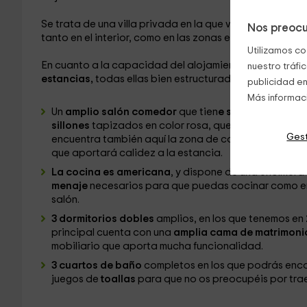
Se trata de una villa privada en la que vas a poder
disf
Nos preocu
tanto en el interior, como en las zonas exteriores, que har
Utilizamos co
En cuanto a la capacidad del alojamiento, es
para un 
nuestro tráfi
estancias,
todas ellas bien estructuradas de la siguien
publicidad en
Más informac
Un
amplio salón comedor
que tien
e salida directa al
sillones
tapizados en color rosa, que miran hacia el 
Gest
encuentra también aquí la zona de comedor, con una
que aportará calidez a la estancia.
La cocina es americana
, y dispone de una encimera 
menaje
necesarios para que puedas cocinar como en
salón.
3 dormitorios dobles
amplios, en los que tenemos en
principal cuenta con una
amplia cama de matrimoni
mobiliario que aporta mucha funcionalidad.
3 cuartos de baño
completos en los que podrás enc
juegos de
toallas
para que no os preocupéis por tra