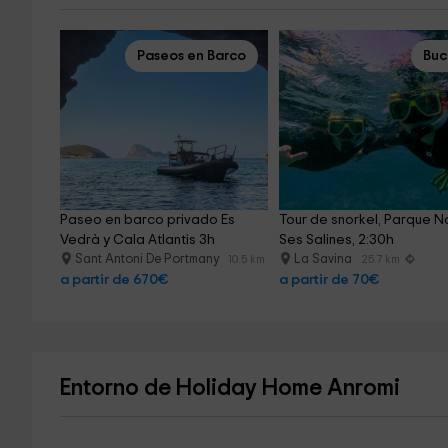
Paseos en Barco
Bu
Paseo en barco privado Es 
Tour de snorkel, Parque Na
Vedrà y Cala Atlantis 3h
Ses Salines, 2:30h
Sant Antoni De Portmany
La Savina
10.5 km
25.7 km
a partir de 670€
a partir de 70€
Entorno de Holiday Home Anromi