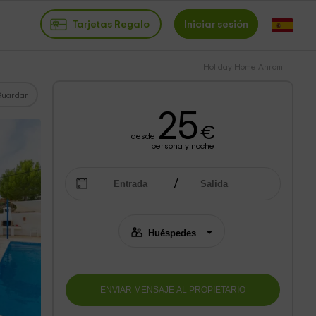
Tarjetas Regalo
Iniciar sesión
Holiday Home Anromi
Guardar
25
€
desde
persona y noche