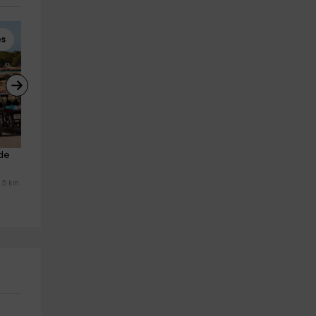
es
Paseos en Barco
Kayaks
de 
Paseo en Catamarán en Ibiza y 
Alquiler kayak individual des
Formentera 8h
Playa Illetas, 1h
Cala De San Vicente Ibiza
La Savina
0.5 km
18.4 km
25.7 km
a partir de 875€
a partir de 20€