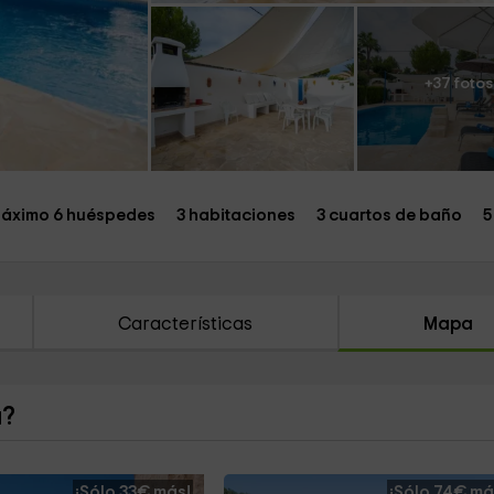
+37 fotos
áximo 6 huéspedes
3 habitaciones
3 cuartos de baño
5
Características
Mapa
a?
¡Sólo 33€ más!
¡Sólo 74€ má