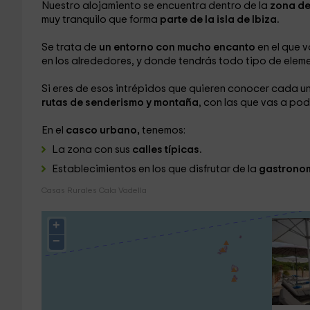
Nuestro alojamiento se encuentra dentro de la
zona de
muy tranquilo que forma
parte de la isla de Ibiza.
Se trata de
un entorno con mucho encanto
en el que v
en los alrededores, y donde tendrás todo tipo de elem
Si eres de esos intrépidos que quieren conocer cada u
rutas de senderismo y montaña
, con las que vas a pode
En el
casco urbano,
tenemos:
La zona con sus
calles típicas.
Establecimientos en los que disfrutar de la
gastrono
Casas Rurales Cala Vadella
+
−