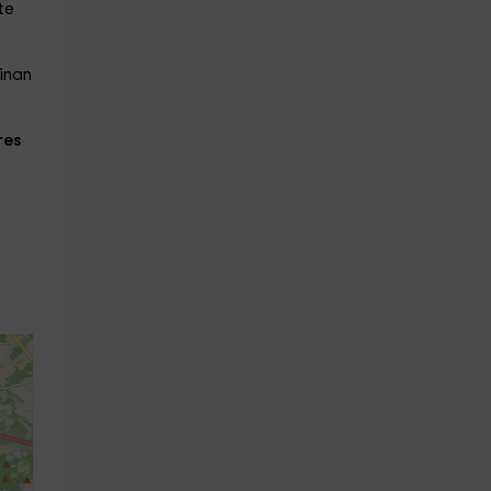
te
einan
res