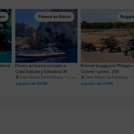
ceo
Paseos en Barco
Buggi
tural 
Paseo en barco privado a 
Ruta en buggy por Platges 
Cala Salada y Saladeta 3h
Comte + pícnic, 2'5h
Sant Antoni De Portmany
Sant Antoni De Portmany
10.5 km
1
a partir de 590€
a partir de 209€