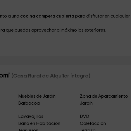
junto a una
cocina campera cubierta
para disfrutar en cualquier
ara que puedas aprovechar al máximo los exteriores.
romi
(Casa Rural de Alquiler Íntegro)
Muebles de Jardín
Zona de Aparcamiento
Barbacoa
Jardín
Lavavajillas
DVD
Baño en Habitación
Calefacción
Televisión
Terraza