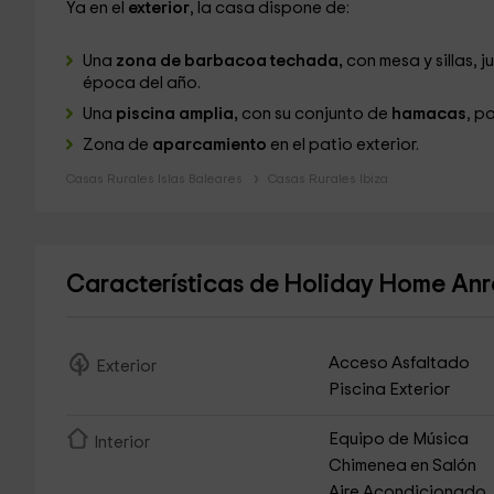
Ya en el
exterior
, la casa dispone de:
Una
zona de barbacoa techada,
con mesa y sillas, 
época del año.
Una
piscina amplia,
con su conjunto de
hamacas
, p
Zona de
aparcamiento
en el patio exterior.
Casas Rurales Islas Baleares
Casas Rurales Ibiza
Características de Holiday Home An
Acceso Asfaltado
Exterior
Piscina Exterior
Equipo de Música
Interior
Chimenea en Salón
Aire Acondicionado