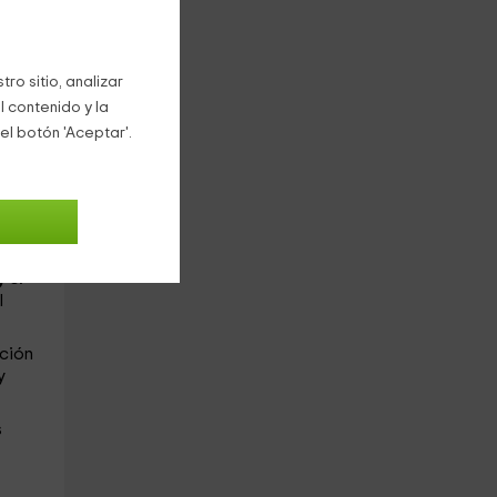
es
ro sitio, analizar
tes
l contenido y la
el botón 'Aceptar'.
ña,
 el
l
ación
y
s