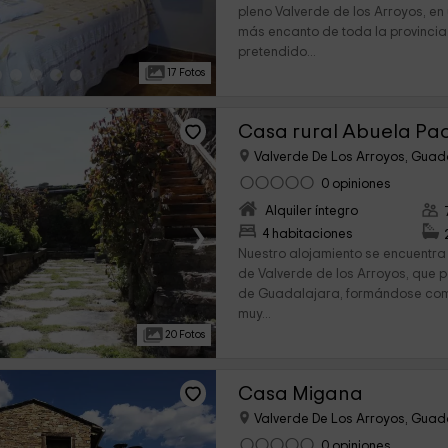
pleno Valverde de los Arroyos, en
más encanto de toda la provinci
pretendido...
17 Fotos
Casa rural Abuela Pa
Valverde De Los Arroyos, Guad
0 opiniones
Alquiler íntegro
›
4 habitaciones
Nuestro alojamiento se encuentra
de Valverde de los Arroyos, que p
de Guadalajara, formándose como
muy...
20 Fotos
Casa Migana
Valverde De Los Arroyos, Guad
0 opiniones