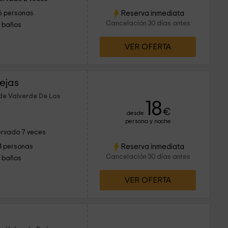
Reserva inmediata
6 personas
Cancelación 30 días antes
1 baños
VER OFERTA
ejas
de Valverde De Los
18
€
desde
persona y noche
rvado 7 veces
Reserva inmediata
4 personas
Cancelación 30 días antes
1 baños
VER OFERTA