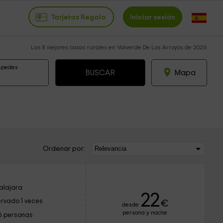
Tarjetas Regalo
Iniciar sesión
Las 8 mejores casas rurales en Valverde De Los Arroyos de 2026
spedes
Mapa
Ordenar por:
alajara
22
rvado 1 veces
€
desde
persona y noche
6 personas