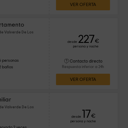
VER OFERTA
artamento
de Valverde De Los
227
€
desde
persona y noche
6 personas
Contacto directo
Respuesta inferior a 24h
2 baños
VER OFERTA
iliar
de Valverde De Los
17
€
desde
persona y noche
ervado 2 veces