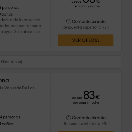
€
desde
persona y noche
8 personas
3 baños
dentro de la provincia
Contacto directo
 poder conocer a fondo
Respuesta superior a 72h
rroyos. Se trata de un
VER OFERTA
 Kilómetros)
ona
de Valverde De Los
83
€
desde
persona y noche
14 personas
Contacto directo
Respuesta inferior a 24h
4 baños