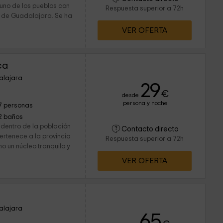
 uno de los pueblos con
Respuesta superior a 72h
a de Guadalajara. Se ha
VER OFERTA
ca
alajara
29
€
desde
persona y noche
7 personas
2 baños
 dentro de la población
Contacto directo
ertenece a la provincia
Respuesta superior a 72h
 un núcleo tranquilo y
VER OFERTA
alajara
65