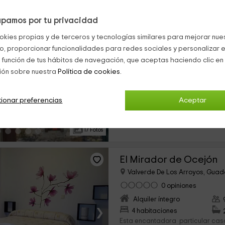
pamos por tu privacidad
El Nido de Valverde
okies propias y de terceros y tecnologías similares para mejorar nuest
Valverde De Los Arroyos, Guad
co, proporcionar funcionalidades para redes sociales y personalizar e
0 opiniones
 función de tus hábitos de navegación, que aceptas haciendo clic en 
Por habitaciones
ión sobre nuestra
Política de cookies.
›
3 habitaciones
En Valverde de los Arroyos, en G
este precioso hotel rural. Con c
ionar preferencias
Aceptar
personas, el alojamiento, que se di
ideal para una escapada en pareja
17 Fotos
El Mirador de Ocejón
Valverde De Los Arroyos, Guad
0 opiniones
Alquiler íntegro
›
4 habitaciones
Esta encantadora particular casa