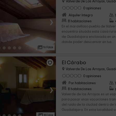
Valverde De Los Arroyos, Guad
0 opiniones
Alquiler íntegro
›
8 habitaciones
En el maravilloso pueblo de Valve
encuentra situada esta casa rural
de Guadalajara enclavada en un e
donde poder descansar en tus...
16 Fotos
El Cárabo
Valverde De Los Arroyos, Guad
0 opiniones
Por habitaciones
›
8 habitaciones
Valverde de los Arroyos es un esp
para pasar unas vacaciones tra
del ruido de la ciudad dentro de 
Guadalajara. En esta localidad se
18 Fotos