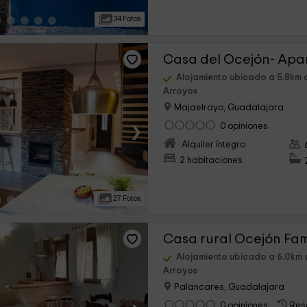
34 Fotos
Casa del Ocejón- Ap
Alojamiento ubicado a 5.8km 
Arroyos
Majaelrayo, Guadalajara
›
0 opiniones
Alquiler íntegro
2 habitaciones
27 Fotos
Casa rural Ocejón Fam
Alojamiento ubicado a 6.0km 
Arroyos
Palancares, Guadalajara
0 opiniones
Res