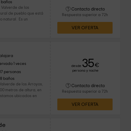
1 baños
 Valverde de los
Contacto directo
rural de pueblo que está
Respuesta superior a 72h
o natural. Es un
VER OFERTA
alajara
35
ervado 1 veces
€
desde
persona y noche
37 personas
18 baños
Valverde de los Arroyos,
Contacto directo
00 metros de altura, en
Respuesta superior a 72h
Estamos ubicados en
VER OFERTA
de