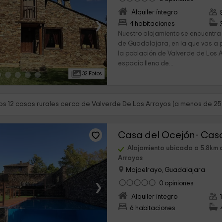
Alquiler íntegro
›
4 habitaciones
Nuestro alojamiento se encuentra 
de Guadalajara, en la que vas a
la población de Valverde de Los A
espacio lleno de...
32 Fotos
s 12 casas rurales cerca de Valverde De Los Arroyos (a menos de 25
Casa del Ocejón- Cas
Alojamiento ubicado a 5.8km 
Arroyos
Majaelrayo, Guadalajara
›
0 opiniones
Alquiler íntegro
6 habitaciones