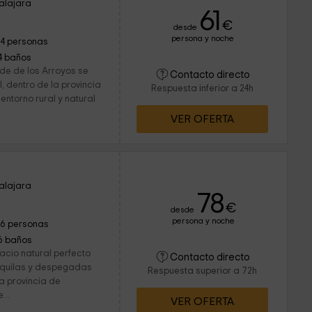
alajara
61
€
desde
persona y noche
14 personas
4 baños
rde de los Arroyos se
Contacto directo
, dentro de la provincia
Respuesta inferior a 24h
ntorno rural y natural
VER OFERTA
alajara
78
€
desde
persona y noche
16 personas
6 baños
acio natural perfecto
Contacto directo
nquilas y despegadas
Respuesta superior a 72h
la provincia de
...
VER OFERTA