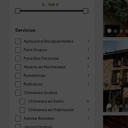
‹
Servicios:
Apta para Discapacitados
1
Para Grupos
1
Para Dos Personas
4
Abierto en Nochevieja
7
‹
Románticas
1
Barbacoa
1
Chimenea (todos)
Chimenea en Salón
6
Chimenea en Habitación
1
Admite Animales
1
Jacuzzi (todos)