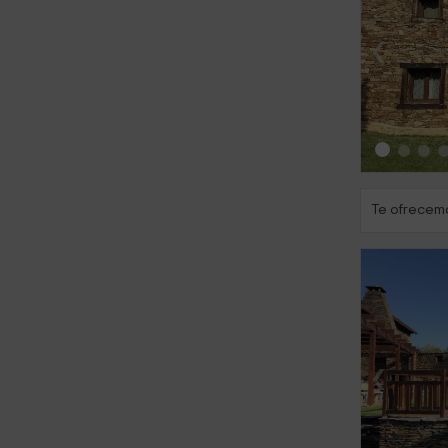
‹
Te ofrecemo
‹