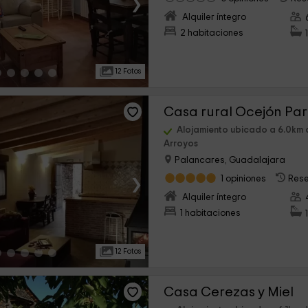
›
Alquiler íntegro
2 habitaciones
12 Fotos
Casa rural Ocejón Par
Alojamiento ubicado a 6.0km 
Arroyos
Palancares, Guadalajara
›
1 opiniones
Rese
Alquiler íntegro
1 habitaciones
12 Fotos
Casa Cerezas y Miel