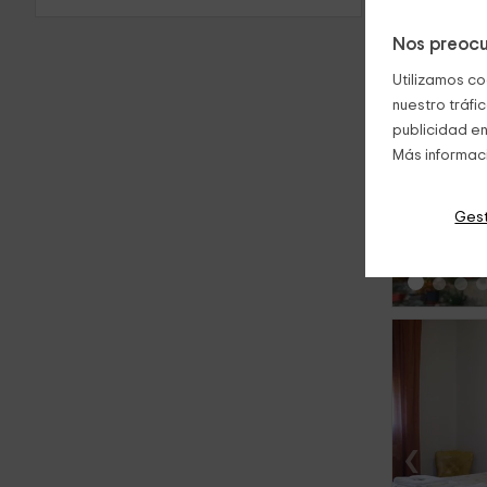
Nos preocu
Utilizamos co
nuestro tráfi
publicidad en
Más informac
‹
Gest
‹