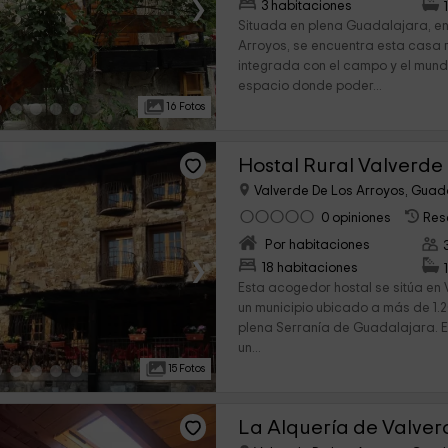
›
3 habitaciones
Situada en plena Guadalajara, en
Arroyos, se encuentra esta casa 
integrada con el campo y el mund
espacio donde poder...
16 Fotos
Hostal Rural Valverde
Valverde De Los Arroyos, Guad
0 opiniones
Res
Por habitaciones
›
18 habitaciones
Esta acogedor hostal se sitúa en 
un municipio ubicado a más de 1.2
plena Serranía de Guadalajara. 
un...
15 Fotos
La Alquería de Valver