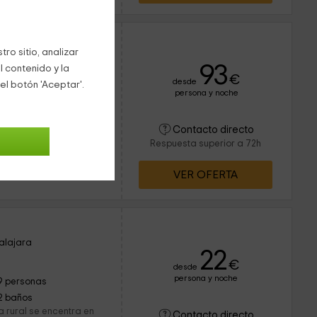
ro sitio, analizar
alajara
93
l contenido y la
€
desde
el botón 'Aceptar'.
persona y noche
6 personas
uadalajara os espera
Contacto directo
apacidad para 6
Respuesta superior a 72h
vide en 3 suites, es
. El...
VER OFERTA
alajara
22
€
desde
persona y noche
9 personas
2 baños
 rural se encentra en
Contacto directo