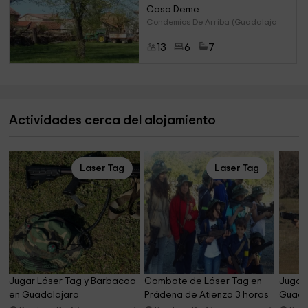
Casa Deme
Condemios De Arriba (Guadalaja
13
6
7
Actividades cerca del alojamiento
Laser Tag
Laser Tag
Jugar Láser Tag y Barbacoa 
Combate de Láser Tag en 
Jugar 
en Guadalajara
Prádena de Atienza 3 horas
Guada