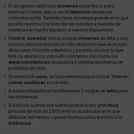
El acogedor salón con
chimenea
es perfecto para
reunirse a tomar algo o ver la
televisión
desde sus
cómodos sofás. También tiene una mesa grande en la que
podéis reuniros a la hora de las comidas y muebles de
madera con mucho espacio a vuestra disposición.
Cocina- comedor
con su propia
chimenea
de leña y una
curiosa mesa hecha con un trillo auténtico que es la joya
de la casa. Estaréis calentitos y podréis cocinar lo que
más os apetezca, para ello contamos con todos los
electrodomésticos
necesarios y amplias encimeras sin
problema de sitio.
Si necesitáis
cuna
, os la podemos proporcionar. También
camas auxiliares
si sois más.
A vuestra llegada os facilitaremos 2 cargas de
leña
para
las chimeneas.
El edificio cuenta con salida propia a una gran
finca
privada de más de 2.500 metros cuadrados en la que
disfrutar del tiempo o pasar buenos ratos entorno a la
barbacoa
.