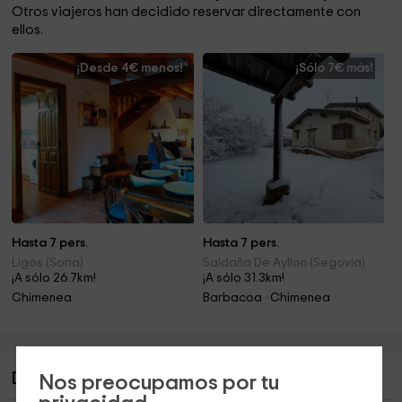
Otros viajeros han decidido reservar directamente con
ellos.
¡Desde 4€ menos!
¡Sólo 7€ más!
Hasta 7 pers.
Hasta 7 pers.
Ligos (Soria)
Saldaña De Ayllon (Segovia)
¡A sólo 26.7km!
¡A sólo 31.3km!
Chimenea
Barbacoa · Chimenea
Descripción de Casa Damián
Nos preocupamos por tu