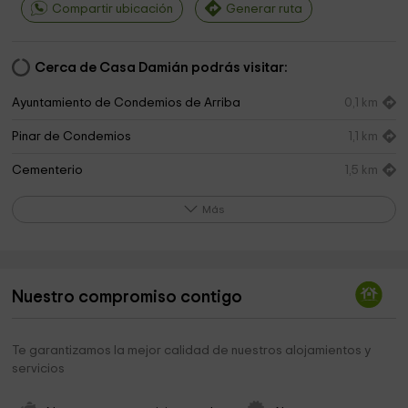
Compartir ubicación
Generar ruta
Cerca de Casa Damián podrás visitar:
Ayuntamiento de Condemios de Arriba
0,1 km
Pinar de Condemios
1,1 km
Cementerio
1,5 km
Campisåbalos
2,4 km
Más
Ayuntamiento de Galvé de Sorbe
4,9 km
Ayuntamiento
6,0 km
Nuestro compromiso contigo
Sierra de Pela y Laguna de Somolinos
6,2 km
Ayuntamiento de Albendiego
6,2 km
Te garantizamos la mejor calidad de nuestros alojamientos y
servicios
Ayuntamiento
6,5 km
Iglesia de Santa Coloma
6,6 km