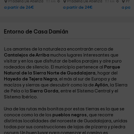
Pradena De Atienza
Pradena De Atienza
Prad
11.1 km
11.1 km
a partir de 26€
a partir de 24€
a part
Entorno de Casa Damián
Los amantes de la naturaleza encontrarán cerca de
Cantalejos de Arriba
muchos lugares interesantes que
visitar y en los que disfrutar de bellos parajes y aire puro
rodeados de silencio. El municipio pertenece al
Parque
Natural de la Sierra Norte de Guadalajara
, hogar del
Hayedo de Tejera Negra
, el más al sur de Europa y de
macizos y sierras que descubrir como la de
Ayllón
, la Sierra
de Pela o la
Sierra Gorda
, entre el Sistema Central y el
Sistema Ibérico.
Una de las rutas más bonitas por estas tierras es la que se
conoce como la de los
pueblos negros
, que recorre
distintas localidades del noroeste de Guadalajara, unidas
todas por sus construcciones de lajas de pizarra y piedra
oscura. Un buen lugar para comenzar el camino es