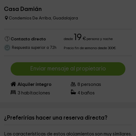
Casa Damián
Condemios De Arriba, Guadalajara
19
€
Contacto directo
desde
persona y noche
Respuesta superior a 72h
Precio fin de semana desde 300€
Enviar mensaje al propietario
Alquiler íntegro
8
personas
3
habitaciones
4
baños
¿Preferirías hacer una reserva directa?
Las características de estos alojamientos son muy similares.