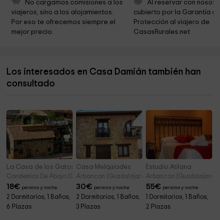
No cargamos comisiones a los 
Al reservar con nosotr
viajeros, sino a los alojamientos. 
cubierto por la Garantía de
Río Pelagallinas
7,2 km
Por eso te ofrecemos siempre el 
Protección al viajero de 
mejor precio.
CasasRurales.net
Alto Rey
7,9 km
Ermita de la Virgen del Rosario
9,7 km
Los interesados en Casa Damián también han
Ayuntamiento De El Ordial
9,9 km
consultado
Iglesia de Bustares
10,0 km
La Casa de los Gatos
Casa Melquiades
Estudio Atilana
Condemios De Abajo (Guadalajara)
Arbancon (Guadalajara)
Arbancon (Guadalajara)
18
€
30
€
55
€
persona y noche
persona y noche
persona y noche
2 Dormitorios, 1 Baños,
2 Dormitorios, 1 Baños,
1 Dormitorios, 1 Baños,
6 Plazas
3 Plazas
2 Plazas