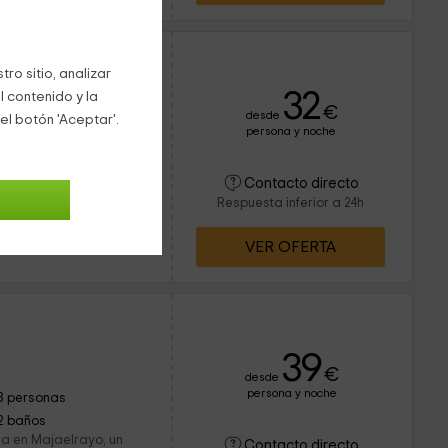
ro sitio, analizar
32
l contenido y la
€
desde
el botón 'Aceptar'.
persona y noche
12 personas
3 baños
s Majaelrayo, un
Contacto directo
 Dispone de una
Respuesta inferior a 24h
buidas en 4 amplios
de 2...
VER OFERTA
39
€
desde
persona y noche
8 personas
2 baños
da en Majaelrayo, un
Contacto directo