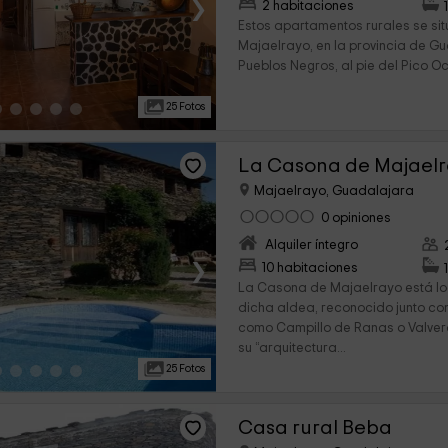
›
2 habitaciones
Estos apartamentos rurales se sit
Majaelrayo, en la provincia de G
Pueblos Negros, al pie del Pico Oce
25 Fotos
La Casona de Majael
Majaelrayo, Guadalajara
0 opiniones
Alquiler íntegro
›
10 habitaciones
La Casona de Majaelrayo está lo
dicha aldea, reconocido junto co
como Campillo de Ranas o Valver
su “arquitectura...
25 Fotos
Casa rural Beba