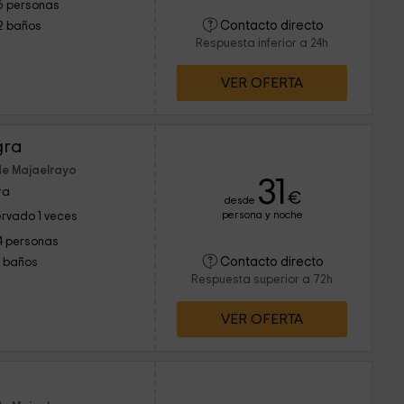
6 personas
Contacto directo
2 baños
Respuesta inferior a 24h
VER OFERTA
gra
de Majaelrayo
31
ra
€
desde
persona y noche
rvado 1 veces
4 personas
Contacto directo
1 baños
Respuesta superior a 72h
VER OFERTA