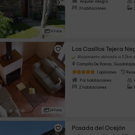
›
Alquiler íntegro
3 habitaciones
31 Fotos
Los Casillos Tejera Ne
Alojamiento ubicado a 3.2km 
Campillo De Ranas, Guadalaja
1 opiniones
Rese
›
Por habitaciones
2 habitaciones
24 Fotos
Posada del Ocejón