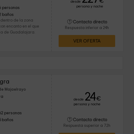
€
desde
persona y noche
6 personas
2 baños
 dentro de la zona
Contacto directo
con encanto en el que
Respuesta inferior a 24h
cia de Guadalajara.
VER OFERTA
egra
de Majaelrayo
24
ra
€
desde
persona y noche
62 personas
Contacto directo
5 baños
Respuesta superior a 72h