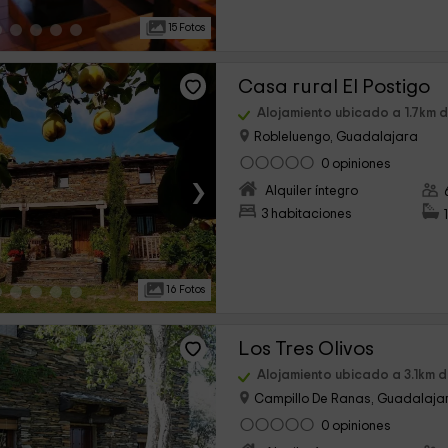
15 Fotos
Casa rural El Postigo
Alojamiento ubicado a 1.7km 
Robleluengo, Guadalajara
0 opiniones
›
Alquiler íntegro
3 habitaciones
16 Fotos
Los Tres Olivos
Alojamiento ubicado a 3.1km 
Campillo De Ranas, Guadalaja
0 opiniones