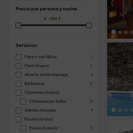
‹
Precio por persona y noche:
Servicios:
Para ir con Niños
1
Para Grupos
2
Abierto en Nochevieja
4
‹
Barbacoa
8
Chimenea (todos)
Chimenea en Salón
8
Admite Animales
4
Piscina (todos)
Piscina Exterior
5