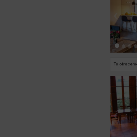
‹
Te ofrecemo
‹