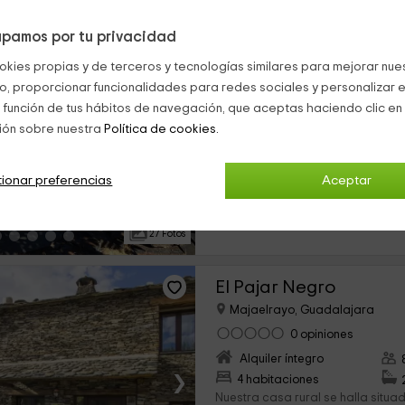
pamos por tu privacidad
Casa Cerezas y Miel
okies propias y de terceros y tecnologías similares para mejorar nuest
Majaelrayo, Guadalajara
co, proporcionar funcionalidades para redes sociales y personalizar e
0 opiniones
 función de tus hábitos de navegación, que aceptas haciendo clic en 
Alquiler íntegro
ión sobre nuestra
Política de cookies.
›
4 habitaciones
Esta casa rural eleva sus parede
ionar preferencias
Aceptar
pequeño pueblo de Guadalajara.
capacidad de 10 personas, distri
dormitorios. Se trata de una casa 
27 Fotos
El Pajar Negro
Majaelrayo, Guadalajara
0 opiniones
Alquiler íntegro
›
4 habitaciones
Nuestra casa rural se halla situa