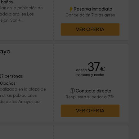
1 baños
úan en la población de
Reserva inmediata
uadalajara, en Los
Cancelación 7 días antes
jón. Son 4...
VER OFERTA
rayo
37
€
desde
persona y noche
27 personas
10 baños
calizada en la plaza de
Contacto directo
n otras poblaciones
Respuesta superior a 72h
de de los Arroyos por
VER OFERTA