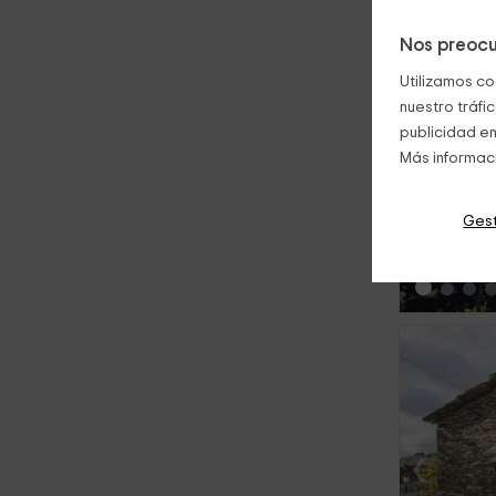
Nos preocu
Utilizamos co
nuestro tráfi
publicidad en
Más informac
‹
Gest
‹