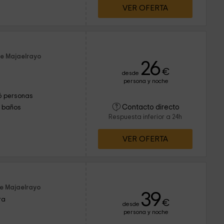
VER OFERTA
de Majaelrayo
26
€
desde
persona y noche
6 personas
Contacto directo
1 baños
Respuesta inferior a 24h
VER OFERTA
de Majaelrayo
39
ra
€
desde
persona y noche