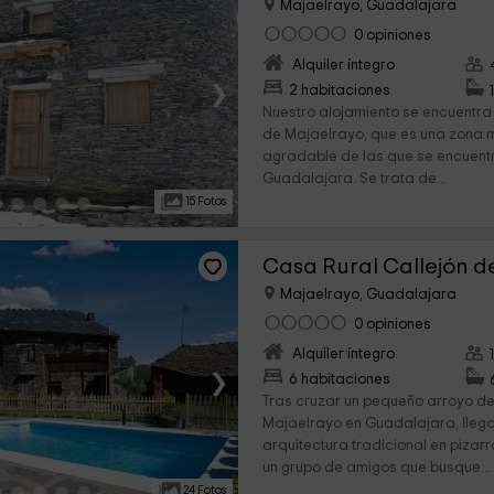
Majaelrayo, Guadalajara
0 opiniones
Alquiler íntegro
›
2 habitaciones
Nuestro alojamiento se encuentra
de Majaelrayo, que es una zona m
agradable de las que se encuentr
Guadalajara. Se trata de...
15 Fotos
Casa Rural Callejón d
Majaelrayo, Guadalajara
0 opiniones
Alquiler íntegro
›
6 habitaciones
Tras cruzar un pequeño arroyo d
Majaelrayo en Guadalajara, lleg
arquitectura tradicional en pizar
un grupo de amigos que busque...
24 Fotos