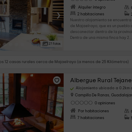
Alquiler íntegro
›
2 habitaciones
Nuestro alojamiento se encuentra
de Majaelrayo, que es un pueblo 
desconectar dentro de la provin
Dentro de una misma finca hay 2...
27 Fotos
s 12 casas rurales cerca de Majaelrayo (a menos de 25 Kilómetros)
Albergue Rural Tejan
Alojamiento ubicado a 0.2km 
Campillo De Ranas, Guadalaja
0 opiniones
›
Por habitaciones
7 habitaciones