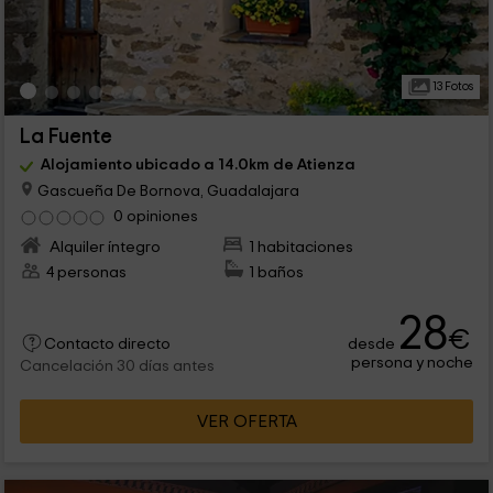
13 Fotos
La Fuente
Alojamiento ubicado a 14.0km de Atienza
Gascueña De Bornova, Guadalajara
0 opiniones
Alquiler íntegro
1 habitaciones
4 personas
1 baños
28
€
desde
Contacto directo
persona y noche
Cancelación 30 días antes
VER OFERTA