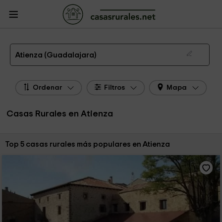
CasasRurales.net
Casas Rurales
Casas Rurales Castilla La Mancha
Casas
Rurales Guadalajara
Casas Rurales Atienza
Las 5 mejores casas rurales en Atienza de 2026
Atienza (Guadalajara)
Ordenar
Filtros
Mapa
Casas Rurales en Atienza
Ordenar por:
Top 5 casas rurales más populares en Atienza