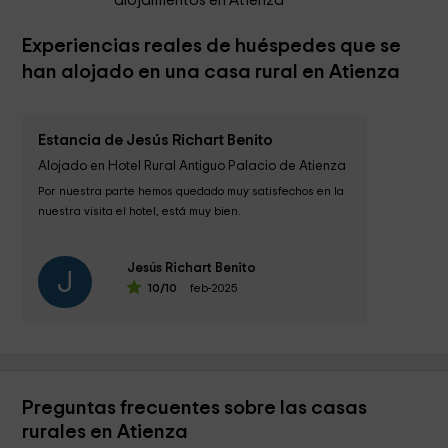
alojamientos en Atienza
Experiencias reales de huéspedes que se
han alojado en una casa rural en Atienza
Estancia de Jesús Richart Benito
Alojado en Hotel Rural Antiguo Palacio de Atienza
Por nuestra parte hemos quedado muy satisfechos en la 
nuestra visita el hotel, está muy bien.

Seguramente que cuando los días son más largos se 
Jesús Richart Benito
puede disfrutar...
J
10
/10
feb-2025
Preguntas frecuentes sobre las casas
rurales en Atienza