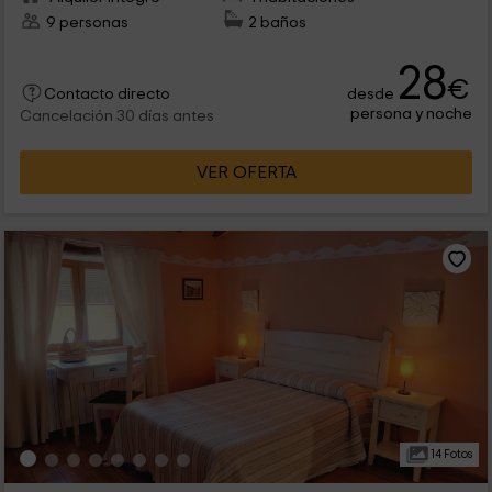
9 personas
2 baños
28
€
desde
Contacto directo
persona y noche
Cancelación 30 días antes
VER OFERTA
14 Fotos