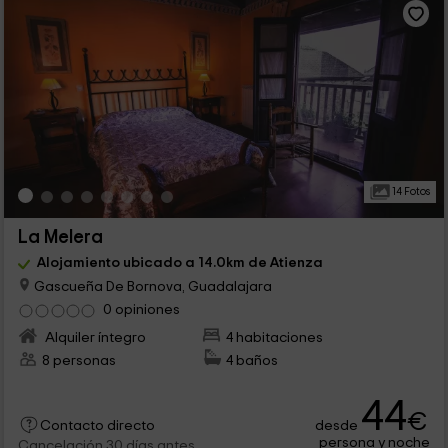
14 Fotos
La Melera
Alojamiento ubicado a 14.0km de Atienza
Gascueña De Bornova, Guadalajara
0 opiniones
Alquiler íntegro
4 habitaciones
8 personas
4 baños
44
€
desde
Contacto directo
persona y noche
Cancelación 30 días antes