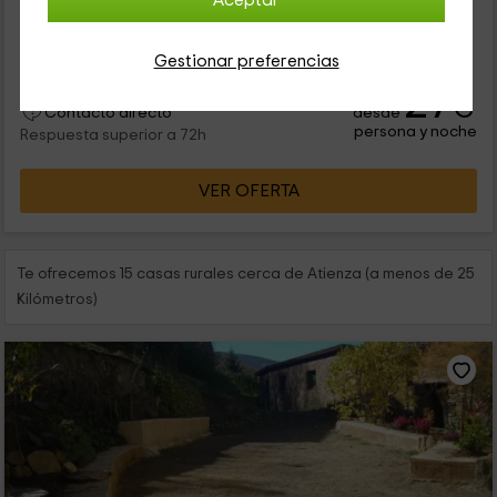
Aceptar
Guadalajara, se ncuentra construida esta casa rural con una
fachada en piedra que se divide en varios apartamentos. Con
su construcción...
Gestionar preferencias
27
€
desde
Contacto directo
persona y noche
Respuesta superior a 72h
VER OFERTA
Te ofrecemos 15 casas rurales cerca de Atienza (a menos de 25
Kilómetros)