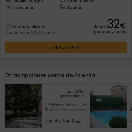
Alquiler íntegro
3 habitaciones
8 personas
3 baños
32
€
desde
Contacto directo
persona y noche
Cancelación 30 días antes
VER OFERTA
Otras opciones cerca de Atienza
33
desde
€
persona y noche
El Molino del Serio - El Establo
S
Miedes De Atienza (Guadalajara
13
5
4
6km