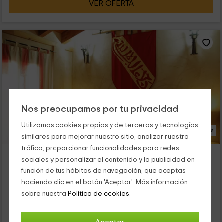
VER OFERTA
Nos preocupamos por tu privacidad
Utilizamos cookies propias y de terceros y tecnologías
22 Fotos
similares para mejorar nuestro sitio, analizar nuestro
tráfico, proporcionar funcionalidades para redes
Apartamentos Leonor de Aquitania
sociales y personalizar el contenido y la publicidad en
Atienza, Guadalajara
función de tus hábitos de navegación, que aceptas
0 opiniones
haciendo clic en el botón 'Aceptar'. Más información
Alquiler íntegro
14 habitaciones
sobre nuestra
Política de cookies.
28 personas
8 baños
Dentro de la localidad de Atienza, en la provincia de