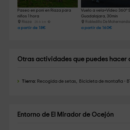
Paseo en poni en Riaza para 
Vuelo a vela+Vídeo 360º S
niños 1 hora
Guadalajara, 30min
Riaza
Robledillo De Mohernand
28.6 km
a partir de 18€
a partir de 160€
Otras actividades que puedes hacer 
Tierra:
Recogida de setas, Bicicleta de montaña - B
Entorno de El Mirador de Ocejón