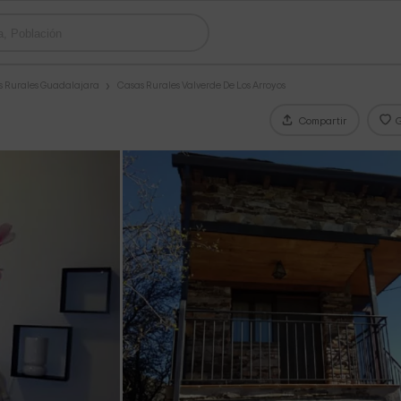
s Rurales Guadalajara
Casas Rurales Valverde De Los Arroyos
Compartir