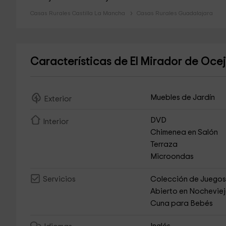
Casas Rurales Castilla La Mancha
Casas Rurales Guadalajara
Características de El Mirador de Oce
Muebles de Jardín
Exterior
DVD
Interior
Chimenea en Salón
Terraza
Microondas
Colección de Juego
Servicios
Abierto en Nochevie
Cuna para Bebés