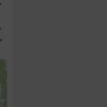
s
s
 o