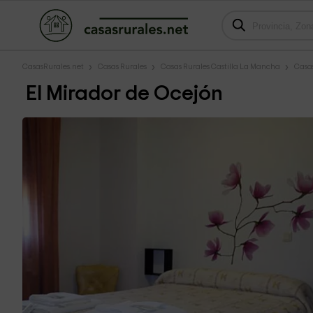
CasasRurales.net
Casas Rurales
Casas Rurales Castilla La Mancha
Casa
El Mirador de Ocejón