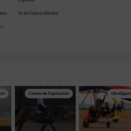
Español
ceso
En el Casco Urbano
s
tor
Clases de Equitación
Ultraliger