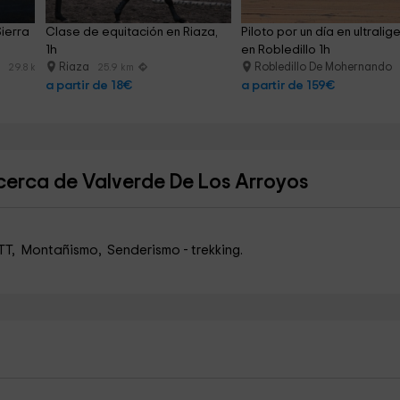
ierra 
Clase de equitación en Riaza, 
Piloto por un día en ultralig
1h
en Robledillo 1h
o
Riaza
Robledillo De Mohernando
29.8 km
25.9 km
a partir de 18€
a partir de 159€
cerca de Valverde De Los Arroyos
TT, Montañismo, Senderismo - trekking.