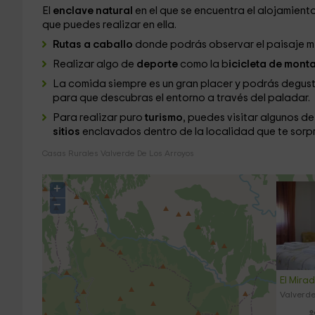
El
enclave natural
en el que se encuentra el alojamiento
que puedes realizar en ella.
Rutas a caballo
donde podrás observar el paisaje mi
Realizar algo de
deporte
como la b
icicleta de mon
La comida siempre es un gran placer y podrás degust
para que descubras el entorno a través del paladar.
Para realizar puro
turismo
, puedes visitar algunos de
sitios
enclavados dentro de la localidad que te sorp
Casas Rurales Valverde De Los Arroyos
+
−
El Mira
Valverde