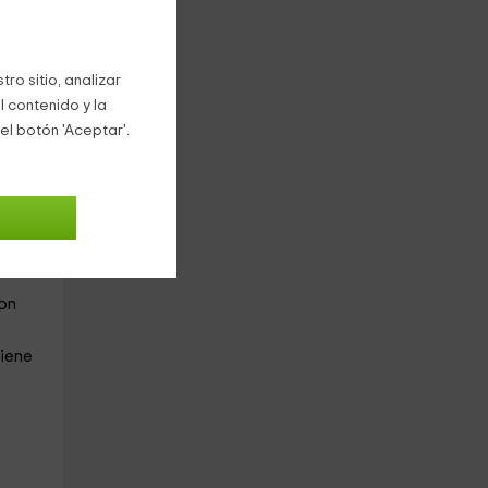
a
tas.
ro sitio, analizar
l contenido y la
el botón 'Aceptar'.
de
con
on
giene