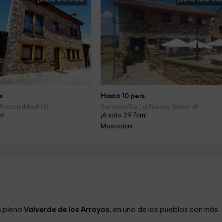
s.
Hasta 10 pers.
Rincon (Madrid)
Serrada De La Fuente (Madrid)
m!
¡A sólo 29.7km!
Mascotas
n pleno
Valverde de los Arroyos
, en uno de los pueblos con más