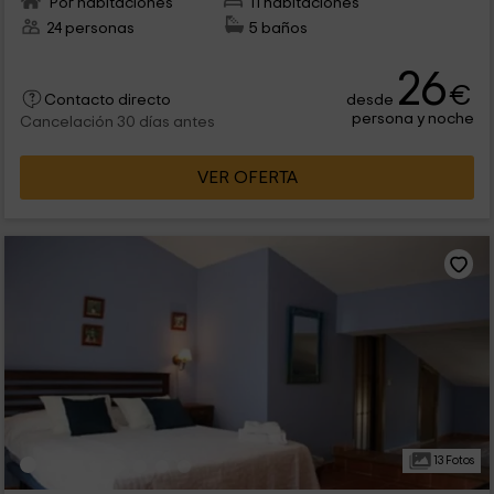
Por habitaciones
11 habitaciones
24 personas
5 baños
26
€
desde
Contacto directo
persona y noche
Cancelación 30 días antes
VER OFERTA
13 Fotos