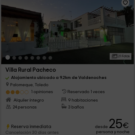
21 Fotos
Villa Rural Pacheco
Alojamiento ubicado a 9.2km de Valdenoches
Palomeque, Toledo
1 opiniones
Reservado 1 veces
Alquiler íntegro
9 habitaciones
24 personas
3 baños
25
€
Reserva inmediata
desde
persona y noche
Cancelación 30 días antes