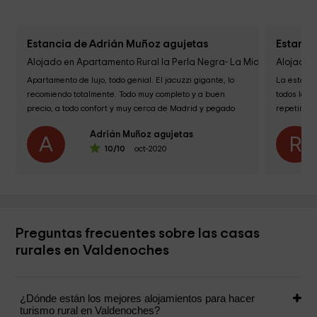
Estancia de Adrián Muñoz agujetas
Estanci
Alojado en Apartamento Rural la Perla Negra- La Mica Real
Alojado 
Apartamento de lujo, todo genial. El jacuzzi gigante, lo 
La estanci
recomiendo totalmente. Todo muy completo y a buen 
todos los d
precio, a todo confort y muy cerca de Madrid y pegado 
repetiría si
a...
Adrián Muñoz agujetas
A
R
10
/10
oct-2020
Preguntas frecuentes sobre las casas
rurales en Valdenoches
¿Dónde están los mejores alojamientos para hacer
turismo rural en Valdenoches?