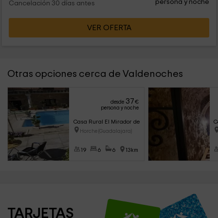
persona y noche
Cancelación 30 días antes
VER OFERTA
Otras opciones cerca de Valdenoches
37
desde
€
persona y noche
Casa Rural El Mirador de la Vega
C
Horche (Guadalajara)
19
6
6
13km
TARJETAS 