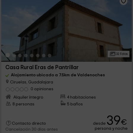
32 Fotos
Casa Rural Eras de Pantrillar
Alojamiento ubicado a 7.5km de Valdenoches
Ciruelas, Guadalajara
0 opiniones
Alquiler íntegro
4 habitaciones
8 personas
5 baños
39
€
desde
Contacto directo
persona y noche
Cancelación 30 días antes