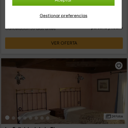
Aceptar
10 personas
5 baños
Gestionar preferencias
52
€
desde
Contacto directo
persona y noche
Cancelación 30 días antes
VER OFERTA
24 Fotos