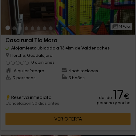
14 Fotos
Casa rural Tío Mora
Alojamiento ubicado a 13.4km de Valdenoches
Horche, Guadalajara
0 opiniones
Alquiler íntegro
4 habitaciones
9 personas
3 baños
17
€
Reserva inmediata
desde
persona y noche
Cancelación 30 días antes
VER OFERTA