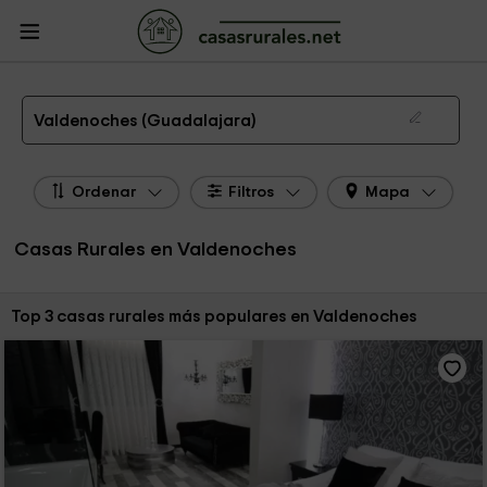
CasasRurales.net
Casas Rurales
Casas Rurales Castilla La Mancha
Casas
Rurales Guadalajara
Casas Rurales Valdenoches
Las 3 mejores casas rurales en Valdenoches de 2026
Valdenoches (Guadalajara)
Ordenar
Filtros
Mapa
Casas Rurales en Valdenoches
Ordenar por:
Top 3 casas rurales más populares en Valdenoches