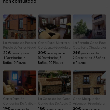
han consultado
Plaza Ana Frank
4,6 km
La Vereda de Puebla
Casa Rural Miraltajo
La Bartola Casa Peque
Puebla De Valles (Guadalajara)
Corduente (Guadalajara)
Castilforte (Guadalajara)
22
€
30
€
24
€
persona y noche
persona y noche
persona y noche
4 Dormitorios, 4
10 Dormitorios, 3
2 Dormitorios, 2 Baños,
Baños, 9 Plazas
Baños, 20 Plazas
6 Plazas
Casa Damián
La Casa de los Gatos
Casa Melquiades
Condemios De Arriba (Guadalajara)
Condemios De Abajo (Guadalajara)
Arbancon (Guadalajara)
19
€
18
€
30
€
persona y noche
persona y noche
persona y noche