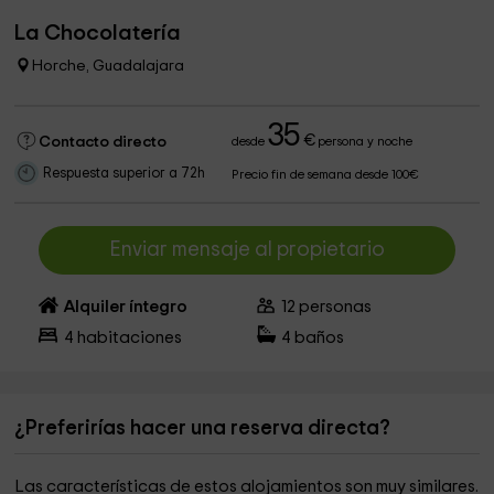
La Chocolatería
Horche, Guadalajara
35
€
Contacto directo
desde
persona y noche
Respuesta superior a 72h
Precio fin de semana desde 100€
Enviar mensaje al propietario
Alquiler íntegro
12
personas
4
habitaciones
4
baños
¿Preferirías hacer una reserva directa?
Las características de estos alojamientos son muy similares.