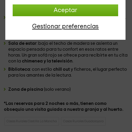
y alargada mesa de madera
hábil para todos los
comensales de la casa.
Aceptar
Cocina
: paredes de piedra y muebles de madera blanca.
La cocina nos invita a realizar nuestros mejores platos y
Gestionar preferencias
para ello nos regala todos los
electrodomésticos y
menaje
necesario.
Sala de estar
: bajo el techo de madera se asienta un
espacio pensado para tu confort en esos ratos entre
horas. Un gran sofá rojo se ofrece para recibirte en tu cita
con la
chimenea y la televisión
.
Biblioteca
: con estilo
chill out
y ficheros, el lugar perfecto
para los amantes de la lectura.
Zona de piscina
(solo verano)
*Las reservas para 2 noches o más, tienen como
obsequio una visita guiada a nuestra granja y al huerto.
Casas Rurales Castilla La Mancha
Casas Rurales Guadalajara