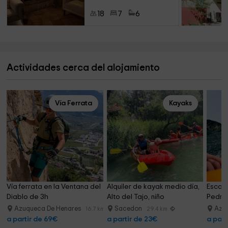
18
7
6
Actividades cerca del alojamiento
Vía Ferrata
Kayaks
Vía ferrata en la Ventana del 
Alquiler de kayak medio día, 
Escala
Diablo de 3h
Alto del Tajo, niño
Pedriz
Azuqueca De Henares
Sacedon
Azu
16.7 km
29.4 km
a partir de 69€
a partir de 23€
a part