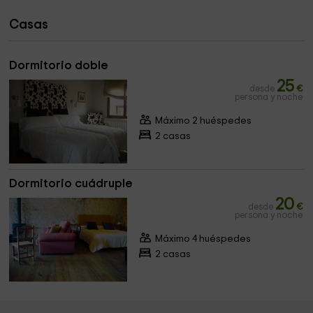
Casas
Dormitorio doble
25
desde
€
persona y noche
Máximo 2 huéspedes
2 casas
Dormitorio cuádruple
20
desde
€
persona y noche
Máximo 4 huéspedes
2 casas