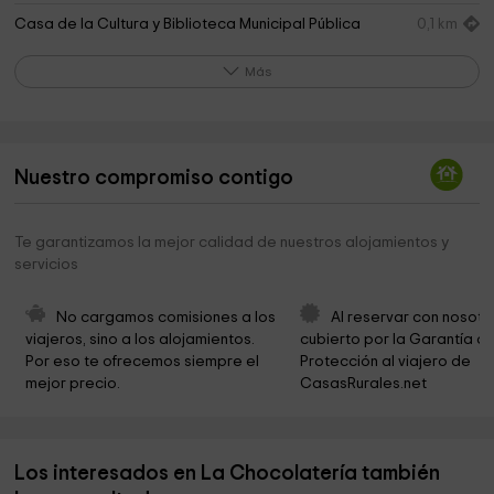
Casa de la Cultura y Biblioteca Municipal Pública
0,1 km
Iglesia Nuestra Señora de la Asunción
0,2 km
Más
Ermita de San Roque
0,3 km
Ermita de Ntra. Sra. De la Soledad
0,5 km
Nuestro compromiso contigo
Virgen Park
0,6 km
Ermita de San Isidro, Horche
0,7 km
Te garantizamos la mejor calidad de nuestros alojamientos y
servicios
Campo De Futbol Horche
0,7 km
Hipica Guadalajara
1,5 km
No cargamos comisiones a los 
Al reservar con nosotr
viajeros, sino a los alojamientos. 
cubierto por la Garantía de
Cueva La Galiana
2,5 km
Por eso te ofrecemos siempre el 
Protección al viajero de 
mejor precio.
CasasRurales.net
El toro muerto
4,1 km
"El Castillo" ( Cuevas Prehistóricas )
4,5 km
Los interesados en La Chocolatería también
Ciudad Valdeluz
4,5 km