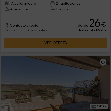
Alquiler íntegro
2 habitaciones
4 personas
1 baños
26
€
desde
Contacto directo
persona y noche
Cancelación 14 días antes
VER OFERTA
23 Fotos