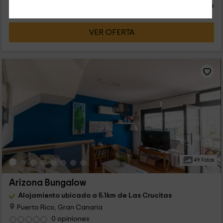
persona y noche
Cancelación 14 días antes
VER OFERTA
49 Fotos
Arizona Bungalow
Alojamiento ubicado a 5.1km de Las Crucitas
Puerto Rico, Gran Canaria
0 opiniones