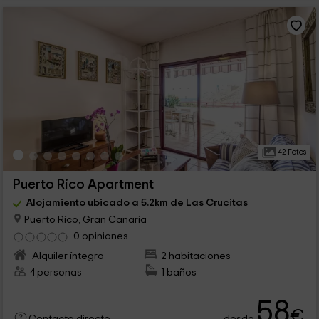
42 Fotos
Puerto Rico Apartment
Alojamiento ubicado a 5.2km de Las Crucitas
Puerto Rico, Gran Canaria
0 opiniones
Alquiler íntegro
2 habitaciones
4 personas
1 baños
58
€
desde
Contacto directo