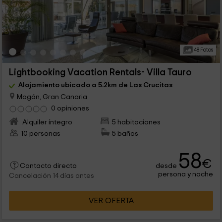
48 Fotos
Lightbooking Vacation Rentals- Villa Tauro
Alojamiento ubicado a 5.2km de Las Crucitas
Mogán, Gran Canaria
0 opiniones
Alquiler íntegro
5 habitaciones
10 personas
5 baños
58
€
desde
Contacto directo
persona y noche
Cancelación 14 días antes
VER OFERTA