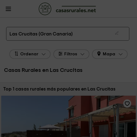
CasasRurales.net
Casas Rurales
Casas Rurales Canarias
Casas Rurales
Gran Canaria
Casas Rurales Las Crucitas
Las 1 mejores casas rurales en Las Crucitas de 2026
Las Crucitas (Gran Canaria)
Ordenar
Filtros
Mapa
Casas Rurales en Las Crucitas
Ordenar por:
Top 1 casas rurales más populares en Las Crucitas