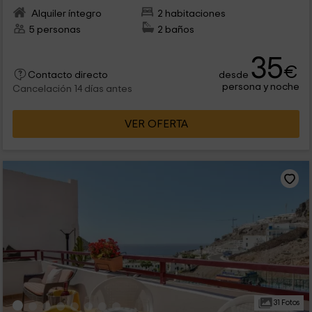
Alquiler íntegro
2 habitaciones
5 personas
2 baños
35
€
desde
Contacto directo
persona y noche
Cancelación 14 días antes
VER OFERTA
31 Fotos