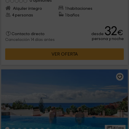
0 opiniones
Alquiler íntegro
1 habitaciones
4 personas
1 baños
32
€
desde
Contacto directo
persona y noche
Cancelación 14 días antes
VER OFERTA
35 Fotos