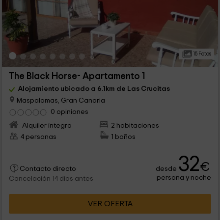
15 Fotos
The Black Horse- Apartamento 1
Alojamiento ubicado a 6.1km de Las Crucitas
Maspalomas, Gran Canaria
0 opiniones
Alquiler íntegro
2 habitaciones
4 personas
1 baños
32
€
desde
Contacto directo
persona y noche
Cancelación 14 días antes
VER OFERTA