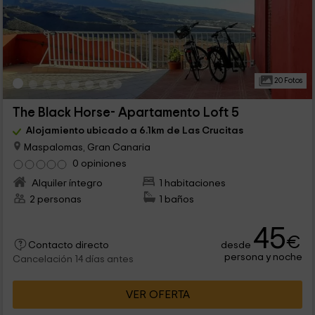
20 Fotos
The Black Horse- Apartamento Loft 5
Alojamiento ubicado a 6.1km de Las Crucitas
Maspalomas, Gran Canaria
0 opiniones
Alquiler íntegro
1 habitaciones
2 personas
1 baños
45
€
desde
Contacto directo
persona y noche
Cancelación 14 días antes
VER OFERTA