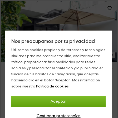
Nos preocupamos por tu privacidad
Utilizamos cookies propias y de terceros y tecnologías
41 Fotos
similares para mejorar nuestro sitio, analizar nuestro
tráfico, proporcionar funcionalidades para redes
Lightbooking Vacation Rentals- Dúplex Puerto Rico
sociales y personalizar el contenido y la publicidad en
Alojamiento ubicado a 4.9km de Las Crucitas
función de tus hábitos de navegación, que aceptas
Puerto Rico, Gran Canaria
haciendo clic en el botón 'Aceptar'. Más información
0 opiniones
sobre nuestra
Política de cookies.
Alquiler íntegro
2 habitaciones
4 personas
1 baños
Aceptar
58
€
Gestionar preferencias
desde
Contacto directo