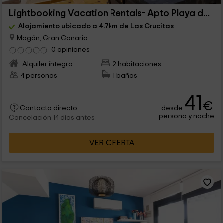
Lightbooking Vacation Rentals- Apto Playa del Cura
Alojamiento ubicado a 4.7km de Las Crucitas
Mogán, Gran Canaria
0 opiniones
Alquiler íntegro
2 habitaciones
4 personas
1 baños
41
€
desde
Contacto directo
persona y noche
Cancelación 14 días antes
VER OFERTA