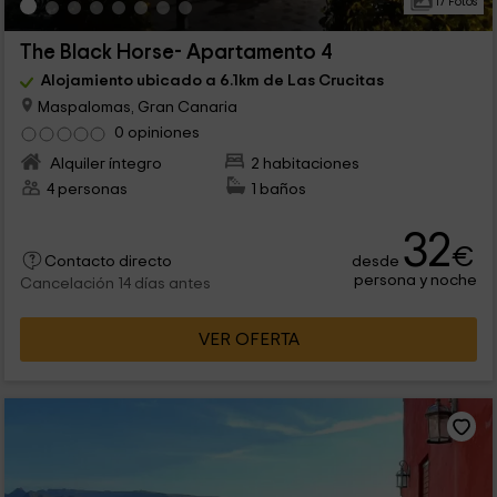
17 Fotos
The Black Horse- Apartamento 4
Alojamiento ubicado a 6.1km de Las Crucitas
Maspalomas, Gran Canaria
0 opiniones
Alquiler íntegro
2 habitaciones
4 personas
1 baños
32
€
desde
Contacto directo
persona y noche
Cancelación 14 días antes
VER OFERTA