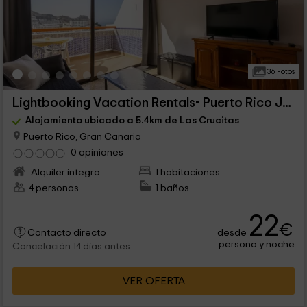
36 Fotos
Lightbooking Vacation Rentals- Puerto Rico Jumana
Alojamiento ubicado a 5.4km de Las Crucitas
Puerto Rico, Gran Canaria
0 opiniones
Alquiler íntegro
1 habitaciones
4 personas
1 baños
22
€
desde
Contacto directo
persona y noche
Cancelación 14 días antes
VER OFERTA