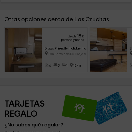
Otras opciones cerca de Las Crucitas
18
desde
€
persona y noche
Drago Friendly Holiday Home
S
San Bartolome De Tirajana (Gra
6
3
1
12km
TARJETAS 
REGALO
¿No sabes qué regalar?