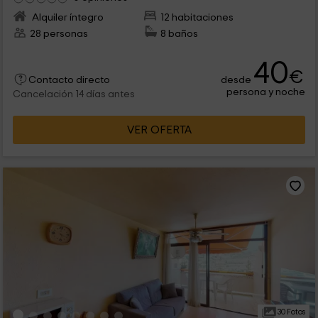
Alquiler íntegro
12 habitaciones
28 personas
8 baños
40
€
desde
Contacto directo
persona y noche
Cancelación 14 días antes
VER OFERTA
30 Fotos