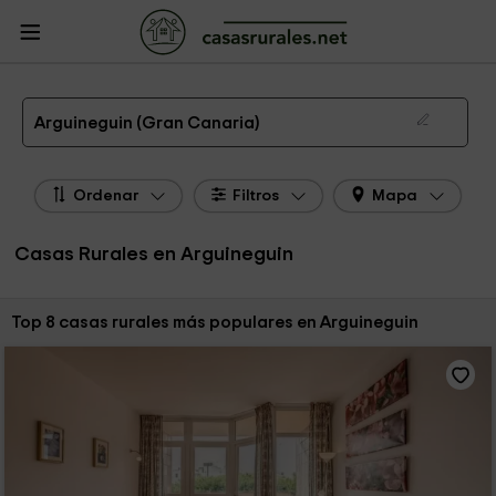
CasasRurales.net
Casas Rurales
Casas Rurales Canarias
Casas Rurales
Gran Canaria
Casas Rurales Arguineguin
Las 8 mejores casas rurales en Arguineguin de 2026
Arguineguin (Gran Canaria)
Ordenar
Filtros
Mapa
Casas Rurales en Arguineguin
Ordenar por:
Top 8 casas rurales más populares en Arguineguin