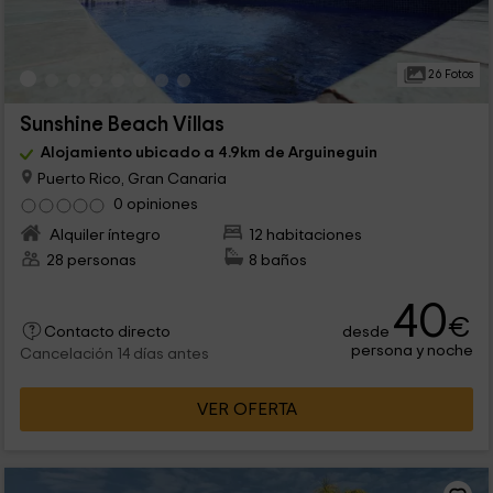
26 Fotos
Sunshine Beach Villas
Alojamiento ubicado a 4.9km de Arguineguin
Puerto Rico, Gran Canaria
0 opiniones
Alquiler íntegro
12 habitaciones
28 personas
8 baños
40
€
desde
Contacto directo
persona y noche
Cancelación 14 días antes
VER OFERTA