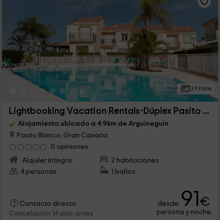
29 Fotos
Lightbooking Vacation Rentals-Dúplex Pasito Blanco
Alojamiento ubicado a 4.9km de Arguineguin
Pasito Blanco, Gran Canaria
0 opiniones
Alquiler íntegro
2 habitaciones
4 personas
1 baños
91
€
desde
Contacto directo
persona y noche
Cancelación 14 días antes