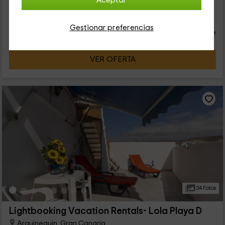
Aceptar
33
€
desde
Contacto directo
Gestionar preferencias
persona y noche
Respuesta superior a 72h
VER OFERTA
34 Fotos
Lightbooking Vacation Rentals- Lola Playa D
Arguineguin, Gran Canaria