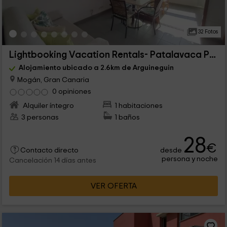
32 Fotos
Lightbooking Vacation Rentals- Patalavaca Paco 614
Alojamiento ubicado a 2.6km de Arguineguin
Mogán, Gran Canaria
0 opiniones
Alquiler íntegro
1 habitaciones
3 personas
1 baños
28
€
desde
Contacto directo
persona y noche
Cancelación 14 días antes
VER OFERTA