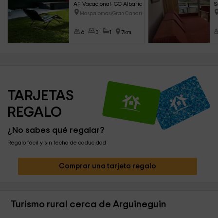
AF Vacacional- GC Albaricoque Sun & Beach
S
Maspalomas (Gran Canaria)
6
3
1
7km
TARJETAS 
REGALO
¿No sabes qué regalar?
Regalo fácil y sin fecha de caducidad
Comprar una tarjeta regalo
Turismo rural cerca de Arguineguin