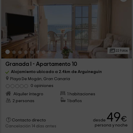
22 Fotos
Granada I - Apartamento 10
Alojamiento ubicado a 2.4km de Arguineguin
Playa De Mogán, Gran Canaria
0 opiniones
Alquiler íntegro
1 habitaciones
2 personas
1 baños
49
€
desde
Contacto directo
persona y noche
Cancelación 14 días antes