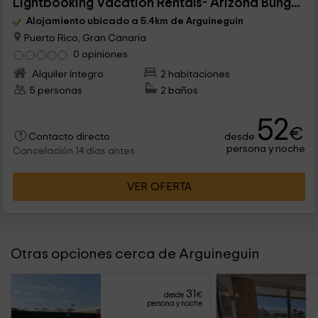
Lightbooking Vacation Rentals- Arizona Bungalow
Alojamiento ubicado a 5.4km de Arguineguin
Puerto Rico, Gran Canaria
0 opiniones
Alquiler íntegro
2 habitaciones
5 personas
2 baños
52
€
desde
Contacto directo
persona y noche
Cancelación 14 días antes
VER OFERTA
Otras opciones cerca de Arguineguin
31
desde
€
persona y noche