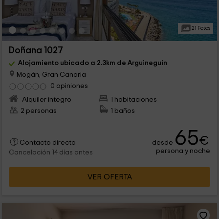
21 Fotos
Doñana 1027
Alojamiento ubicado a 2.3km de Arguineguin
Mogán, Gran Canaria
0 opiniones
Alquiler íntegro
1 habitaciones
2 personas
1 baños
65
€
desde
Contacto directo
persona y noche
Cancelación 14 días antes
VER OFERTA