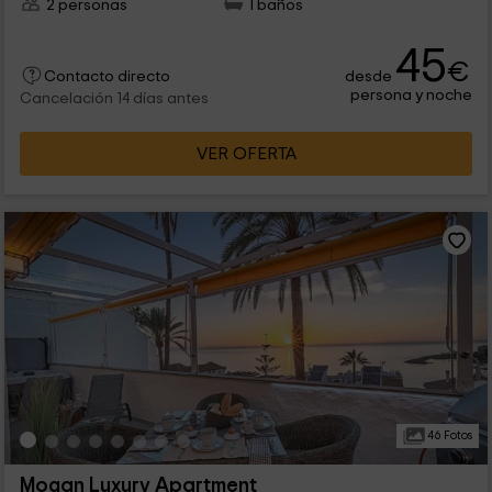
2 personas
1 baños
45
€
desde
Contacto directo
persona y noche
Cancelación 14 días antes
VER OFERTA
46 Fotos
Mogan Luxury Apartment