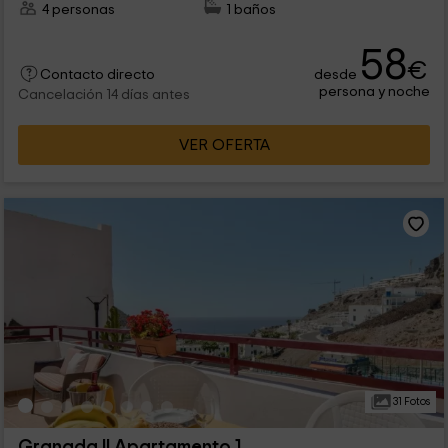
4 personas
1 baños
58
€
desde
Contacto directo
persona y noche
Cancelación 14 días antes
VER OFERTA
31 Fotos
Granada II Apartamento 1