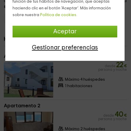
cubierta para invierno y verano. Además, se cuenta con una
función de tus hábitos de navegación, que aceptas
sauna
para relajarse al final del día.
haciendo clic en el botón 'Aceptar'. Más información
sobre nuestra
Política de cookies.
Casas Rurales Andalucía
Casas Rurales Cádiz
Aceptar
Habitaciones
Gestionar preferencias
Apartamento 1
22
desde
€
persona y noche
Máximo 4 huéspedes
1 habitaciones
Apartamento 2
40
desde
€
persona y noche
Máximo 2 huéspedes