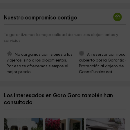
Museo Raíces Conileñas
4,2 km
Nuestro compromiso contigo
El Taller Del Arte
4,3 km
Atlántico Park
4,3 km
Te garantizamos la mejor calidad de nuestros alojamientos y
servicios
La Chanca (Centro de interpretación y
4,4 km
documentación del mar, el atún y las almadrabas
No cargamos comisiones a los 
Al reservar con nosotr
Sendero Cabo TRAFALGAR
4,6 km
viajeros, sino a los alojamientos. 
cubierto por la Garantía de
Por eso te ofrecemos siempre el 
Protección al viajero de 
Parroquia San Ambrosio
9,6 km
mejor precio.
CasasRurales.net
Playa Mangueta
11,8 km
Parroquia de Zahora
12,8 km
Los interesados en Goro Goro también han
consultado