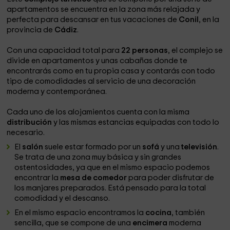
apartamentos se encuentra en la zona más relajada y
perfecta para descansar en tus vacaciones de
Conil
, en la
provincia de
Cádiz
.
Con una capacidad total para
22 personas
, el complejo se
divide en apartamentos y unas cabañas donde te
encontrarás como en tu propia casa y contarás con todo
tipo de comodidades al servicio de una decoración
moderna y contemporánea.
Cada uno de los alojamientos cuenta con la misma
distribución
y las mismas estancias equipadas con todo lo
necesario.
El
salón
suele estar formado por un
sofá
y una
televisión
.
Se trata de una zona muy básica y sin grandes
ostentosidades, ya que en el mismo espacio podemos
encontrar la
mesa de comedor
para poder disfrutar de
los manjares preparados. Está pensado para la total
comodidad y el descanso.
En el mismo espacio encontramos la
cocina
, también
sencilla, que se compone de una
encimera
moderna