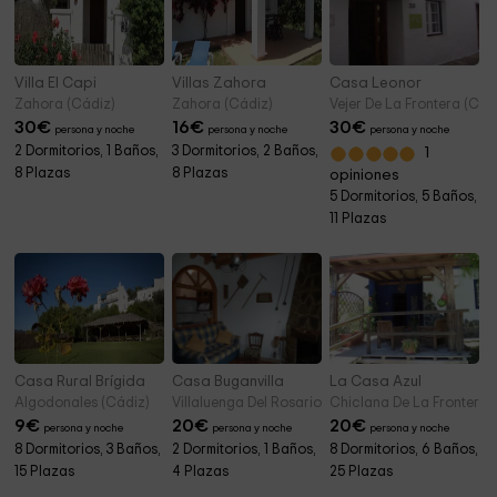
Villa El Capi
Villas Zahora
Casa Leonor
Zahora (Cádiz)
Zahora (Cádiz)
Vejer De La Frontera (Cád
30
€
16
€
30
€
persona y noche
persona y noche
persona y noche
2 Dormitorios, 1 Baños,
3 Dormitorios, 2 Baños,
1
8 Plazas
8 Plazas
opiniones
5 Dormitorios, 5 Baños,
11 Plazas
Casa Rural Brígida
Casa Buganvilla
La Casa Azul
Algodonales (Cádiz)
Villaluenga Del Rosario (Cádiz)
Chiclana De La Frontera 
9
€
20
€
20
€
persona y noche
persona y noche
persona y noche
8 Dormitorios, 3 Baños,
2 Dormitorios, 1 Baños,
8 Dormitorios, 6 Baños,
15 Plazas
4 Plazas
25 Plazas