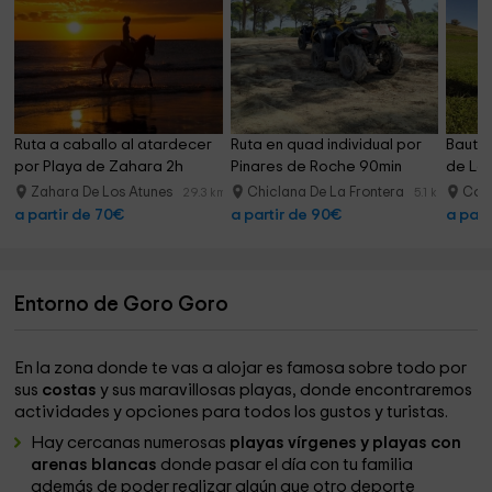
Ruta a caballo al atardecer 
Ruta en quad individual por 
Bautiz
por Playa de Zahara 2h
Pinares de Roche 90min
de La 
Zahara De Los Atunes
Chiclana De La Frontera
Coni
29.3 km
5.1 km
a partir de 70€
a partir de 90€
a part
Entorno de Goro Goro
En la zona donde te vas a alojar es famosa sobre todo por
sus
costas
y sus maravillosas playas, donde encontraremos
actividades y opciones para todos los gustos y turistas.
Hay cercanas numerosas
playas vírgenes y playas con
arenas blancas
donde pasar el día con tu familia
además de poder realizar algún que otro deporte