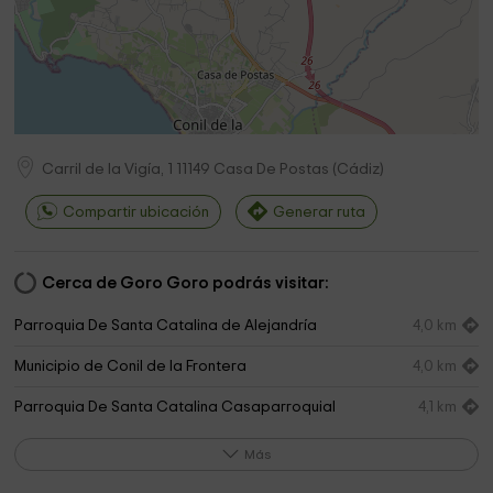
Carril de la Vigía, 1
11149
Casa De Postas
(
Cádiz
)
Compartir ubicación
Generar ruta
Cerca de Goro Goro podrás visitar:
Parroquia De Santa Catalina de Alejandría
4,0 km
Municipio de Conil de la Frontera
4,0 km
Parroquia De Santa Catalina Casaparroquial
4,1 km
Parroquia de Santa Catalina - Casa Parroquial
4,2 km
Más
Ermita - Capilla de Nuestro Padre Jesús Nazareno
4,2 km