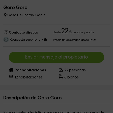
Goro Goro
Casa De Postas, Cádiz
22
€
Contacto directo
desde
persona y noche
Respuesta superior a 72h
Precio fin de semana desde 160€
Enviar mensaje al propietario
Por habitaciones
22
personas
12
habitaciones
6
baños
Descripción de Goro Goro
Este
complejo turístico
que se compone por una serie de