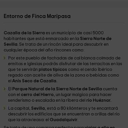
Entorno de Finca Maripasa
Cazalla de la Sierra
es un municipio de casi 5000
habitantes que está enmarcado en la
Sierra Norte de
Sevilla
. Se trata de un rincón ideal para descubrir en
cualquier época del año rincones como:
Por este pueblo de fachadas de cal blanca colmado de
ermitas e iglesias podrás disfrutar de las terracitas en las
que te servirán
platos típicos
como el cerdo ibérico
regado con aceite de oliva de la zona o bebidas como
el
Anís Seco de Cazalla.
El
Parque Natural de la Sierra Norte de Sevilla
cuenta
con el
cerro del Hierro
, un lugar maigico para hacer
senderismo o escalada en la ribera del
río Huéznar.
La capital,
Sevilla
, está a 80 kilómteros y te encantará
descubrir los edificios que se encuentran a orillas del río
que la atravieasa: el
Guadalquivir
.
Se trata de una comarca perfecta para
viajar a ella en