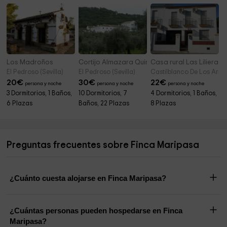
Los Madroños
Cortijo Almazara Quintanilla
Casa rural Las Lilieras
El Pedroso (Sevilla)
El Pedroso (Sevilla)
Castilblanco De Los Arroy
20
€
30
€
22
€
persona y noche
persona y noche
persona y noche
3 Dormitorios, 1 Baños,
10 Dormitorios, 7
4 Dormitorios, 1 Baños,
6 Plazas
Baños, 22 Plazas
8 Plazas
Preguntas frecuentes sobre Finca Maripasa
¿Cuánto cuesta alojarse en Finca Maripasa?
¿Cuántas personas pueden hospedarse en Finca
Maripasa?