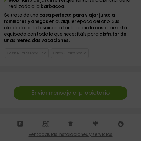
Mobiliario de jardín
en el que sentarse a disfrutar de lo
realizado a la
barbacoa
.
Se trata de una
casa perfecta para viajar junto a
familiares y amigos
en cualquier época del año. Sus
alrededores te fascinarán tanto como la casa que está
equipada con todo lo que necesitáis para
disfrutar de
unas merecidas vacaciones.
Casas Rurales Andalucía
Casas Rurales Sevilla
Enviar mensaje al propietario
Ver todas las instalaciones y servicios