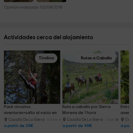
Opinión realizada: 02/04/2018
Actividades cerca del alojamiento
Tirolina
Rutas a Caballo
Pack circuitos 
Ruta a caballo por Sierra 
Entrad
aventuras+salto al vacío en 
Morena de 1 hora
aventu
Cazalla
Cazalla De La Sierra
Cazalla De La Sierra
Caza
0.6 km
1.1 km
a partir de 25€
a partir de 45€
a part