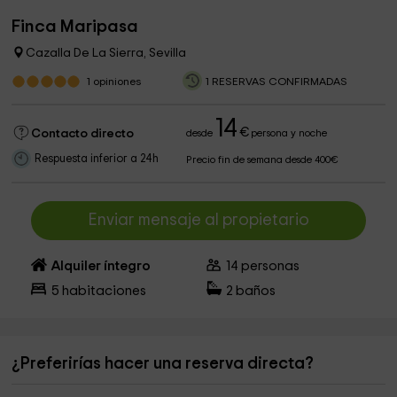
Finca Maripasa
Cazalla De La Sierra, Sevilla
1
opiniones
1 RESERVAS CONFIRMADAS
14
€
Contacto directo
desde
persona y noche
Respuesta inferior a 24h
Precio fin de semana desde 400€
Enviar mensaje al propietario
Alquiler íntegro
14
personas
5
habitaciones
2
baños
¿Preferirías hacer una reserva directa?