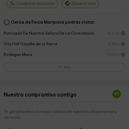
Compartir ubicación
Generar ruta
Cerca de Finca Maripasa podrás visitar:
Parroquia De Nuestra Señora De La Consolación
0,2 km
City Hall Cazalla de la Sierra
0,4 km
Bodegas Miura
0,5 km
Bodega Colonias Galeón
1,6 km
Más
Ermita Virgen del Monte de Cazalla de la Sierra
3,2 km
La Cartuja de Cazalla
3,7 km
Nuestro compromiso contigo
Area Recreativa Molino del Corcho
3,9 km
Via Verde Sierra Norte
4,6 km
Te garantizamos la mejor calidad de nuestros alojamientos y
servicios
Sierra Norte
5,1 km