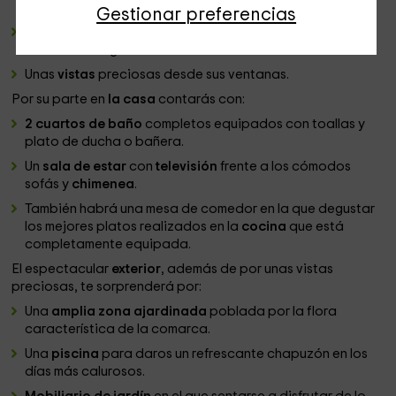
pertenencias.
Gestionar preferencias
Calefacción
para adecuar la temperatutra de la
estancia a tu gusto.
Unas
vistas
preciosas desde sus ventanas.
Por su parte en
la casa
contarás con:
2 cuartos de baño
completos equipados con toallas y
plato de ducha o bañera.
Un
sala de estar
con
televisión
frente a los cómodos
sofás y
chimenea
.
También habrá una mesa de comedor en la que degustar
los mejores platos realizados en la
cocina
que está
completamente equipada.
El espectacular
exterior
, además de por unas vistas
preciosas, te sorprenderá por:
Una
amplia zona ajardinada
poblada por la flora
característica de la comarca.
Una
piscina
para daros un refrescante chapuzón en los
días más calurosos.