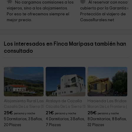
Ermita Nuestra Señora Del Espino
9,3 km
No cargamos comisiones a los 
Al reservar con nosotr
viajeros, sino a los alojamientos. 
cubierto por la Garantía de
Arbolé Park
9,3 km
Por eso te ofrecemos siempre el 
Protección al viajero de 
mejor precio.
CasasRurales.net
Iglesia de El Pedroso
9,5 km
Excelentisimo Ayuntamiento De El Pedroso
9,5 km
Los interesados en Finca Maripasa también han
Oficina de turismo e informancion
10,1 km
consultado
Cascadas del Hueznar (parking)
10,5 km
Alojamiento Rural Las Corbachas
Atalaya de Cazalla
Hacienda Las Bridas
Cazalla De La Sierra (Sevilla)
Cazalla De La Sierra (Sevilla)
Moron De La Frontera (Sev
25
€
21
€
25
€
persona y noche
persona y noche
persona y noche
5 Dormitorios, 3 Baños,
4 Dormitorios, 3 Baños,
8 Dormitorios, 8 Baños,
20 Plazas
7 Plazas
32 Plazas