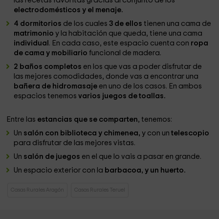
las recetas favoritas gracias al conjunto de los
electrodomésticos y el menaje.
4 dormitorios
de los cuales
3 de ellos
tienen una cama de
matrimonio
y la habitación que queda, tiene una cama
individual
. En cada caso, este espacio cuenta con
ropa
de cama y mobiliario
funcional de madera.
2 baños completos
en los que vas a poder disfrutar de
las mejores comodidades, donde vas a encontrar una
bañera de hidromasaje
en uno de los casos. En ambos
espacios tenemos
varios juegos de toallas.
Entre las
estancias que se comparten
, tenemos:
Un
salón con biblioteca y chimenea,
y con un
telescopio
para disfrutar de las mejores vistas.
Un
salón de juegos
en el que lo vais a pasar en grande.
Un espacio exterior con la
barbacoa, y un huerto.
Casas Rurales Aragón
Casas Rurales Teruel