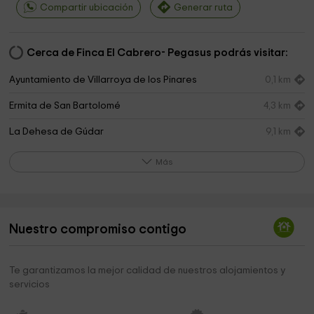
Compartir ubicación
Generar ruta
Cerca de Finca El Cabrero- Pegasus podrás visitar:
Ayuntamiento de Villarroya de los Pinares
0,1 km
Ermita de San Bartolomé
4,3 km
La Dehesa de Gúdar
9,1 km
Ayuntamiento De Gudar
10,7 km
Más
Cementerio de Gudar
10,8 km
Frontón De Gúdar
10,8 km
Nuestro compromiso contigo
Infantil Gúdar Park
10,8 km
Fuente del Molino. Gúdar
11,5 km
Te garantizamos la mejor calidad de nuestros alojamientos y
servicios
Ermita de San Cristóbal
12,4 km
iglesia de la purificacion
12,6 km