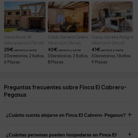
Casa Rural JR
Casa Jarreta Centro
Casa Jarreta Azagra
Villarquemado (Teruel)
Albarracin (Teruel)
Albarracin (Teruel)
25
€
42
€
41
€
persona y noche
persona y noche
persona y noche
3 Dormitorios, 2 Baños,
3 Dormitorios, 2 Baños,
3 Dormitorios, 1 Baños,
6 Plazas
8 Plazas
9 Plazas
Preguntas frecuentes sobre Finca El Cabrero-
Pegasus
¿Cuánto cuesta alojarse en Finca El Cabrero- Pegasus?
¿Cuántas personas pueden hospedarse en Finca El