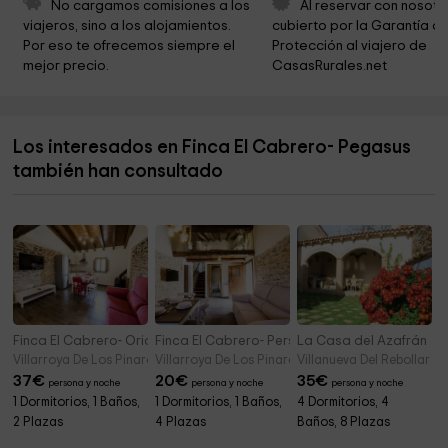
No cargamos comisiones a los 
Al reservar con nosotr
viajeros, sino a los alojamientos. 
cubierto por la Garantía de
Ayuntamiento de Fortanete
12,6 km
Por eso te ofrecemos siempre el 
Protección al viajero de 
mejor precio.
CasasRurales.net
arboreto de la tejeria
12,8 km
Ermita Del Loreto
13,1 km
Los interesados en Finca El Cabrero- Pegasus
Caños de Gúdar
13,3 km
también han consultado
Fuente del Cura. Gúdar
13,3 km
Finca El Cabrero- Orión
Finca El Cabrero- Perseus
La Casa del Azafrán
Villarroya De Los Pinares (Teruel)
Villarroya De Los Pinares (Teruel)
Villanueva Del Rebollar (Te
37
€
20
€
35
€
persona y noche
persona y noche
persona y noche
1 Dormitorios, 1 Baños,
1 Dormitorios, 1 Baños,
4 Dormitorios, 4
2 Plazas
4 Plazas
Baños, 8 Plazas