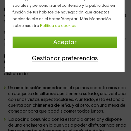
sociales y personalizar el contenido y la publicidad en
Nuestro alojamiento se encuentra dentro de la
zona
función de tus hábitos de navegación, que aceptas
de Villarroya de los Pinares
, que es una de las poblaciones
haciendo clic en el botón 'Aceptar'. Más información
que componen la
provincia de Teruel.
sobre nuestra
Política de cookies.
Se trata de uno de los apartamentos que forman parte de
una
finca en la que vas a poder desconectar
y disfrutar de
Aceptar
la tranquilidad de sus alrededores.
Este alojamiento que te enseñamos ahora, es el primero de
Gestionar preferencias
todos y más grande,
con 120 metros cuadrados
que se
reparten en un
total de 2 plantas
en las que vas a poder
disfrutar de:
Un
amplio salón comedor
en el que nos encontramos con
un conjunto de
sillones
que tienen a su lado, una ventana
con unas vistas espectaculares. A un lado, esta estancia
cuenta con
chimenea de leña,
y al otro, con una mesa de
comedor para que podáis comer todos juntos.
La
cocina
comunica con la estancia anterior y dispone
de una encimera en la que vas a poder disfrutar haciendo