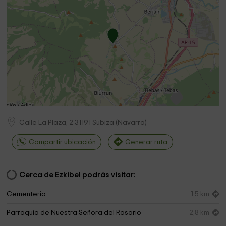
Calle La Plaza, 2
31191
Subiza
(
Navarra
)
Compartir ubicación
Generar ruta
Cerca de Ezkibel podrás visitar:
Cementerio
1,5 km
Parroquia de Nuestra Señora del Rosario
2,8 km