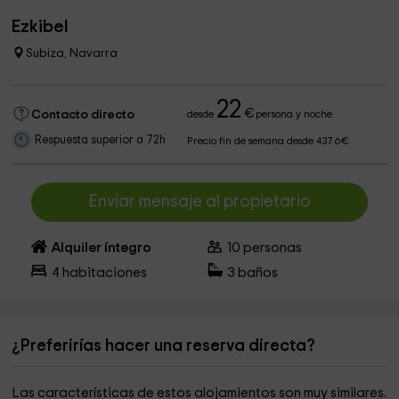
Ezkibel
Subiza, Navarra
22
€
Contacto directo
desde
persona y noche
Respuesta superior a 72h
Precio fin de semana desde 437.6€
Enviar mensaje al propietario
Alquiler íntegro
10
personas
4
habitaciones
3
baños
¿Preferirías hacer una reserva directa?
Las características de estos alojamientos son muy similares.