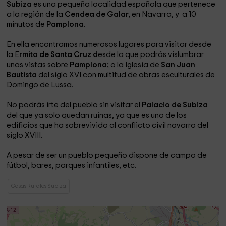
Subiza
es una pequeña localidad española que pertenece
a la región de la
Cendea de Galar,
en Navarra, y a 10
minutos de
Pamplona
.
En ella encontramos numerosos lugares para visitar desde
la E
rmita de Santa Cruz d
esde la que podrás vislumbrar
unas vistas sobre
Pamplona;
o
la Iglesia de
San Juan
Bautista
del siglo XVI con multitud de obras esculturales de
Domingo de Lussa.
No podrás irte del pueblo sin visitar el
Palacio de Subiza
del que ya solo quedan ruinas, ya que es uno de los
edificios que ha sobrevivido al conflicto civil navarro del
siglo XVIII.
A pesar de ser un pueblo pequeño dispone de campo de
fútbol, bares, parques infantiles, etc.
Casas Rurales Subiza