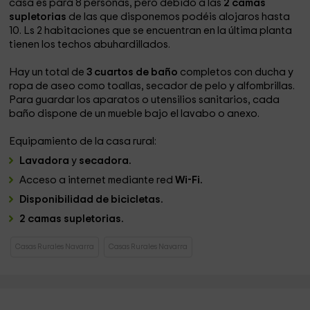
casa es para 8 personas, pero debido a las
2 camas
supletorias
de las que disponemos podéis alojaros hasta
10. Ls 2 habitaciones que se encuentran en la última planta
tienen los techos abuhardillados.
Hay un total de
3 cuartos de baño
completos con ducha y
ropa de aseo como toallas, secador de pelo y alfombrillas.
Para guardar los aparatos o utensilios sanitarios, cada
baño dispone de un mueble bajo el lavabo o anexo.
Equipamiento de la casa rural:
Lavadora
y
secadora.
Acceso a internet mediante red
Wi-Fi.
Disponibilidad de bicicletas.
2 camas supletorias.
Casas Rurales Navarra
Casas Rurales Navarra