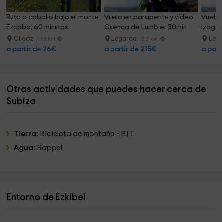
Ruta a caballo bajo el monte 
Vuelo en parapente y vídeo 
Vuelo 
Ezcaba, 60 minutos
Cuenca de Lumbier 30min
Izaga
Cildoz
Legarda
Leg
17.8 km
8.2 km
a partir de 26€
a partir de 215€
a part
Otras actividades que puedes hacer cerca de
Subiza
Tierra:
Bicicleta de montaña - BTT.
Agua:
Rappel.
Entorno de Ezkibel