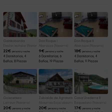
Ayuntamiento De Cendea De Galar
4,6 km
Gainkoborda
Don Roque I
Don Roque II
Etxalar/echalar (Navarra)
Abarzuza (Navarra)
Abarzuza (Navarra)
22
€
9
€
18
€
persona y noche
persona y noche
persona y noche
4 Dormitorios, 4
6 Dormitorios, 6
4 Dormitorios, 4
Baños, 8 Plazas
Baños, 19 Plazas
Baños, 9 Plazas
Goienetxea
Zubialde de Agroturismo
Casa Urederra II
Larráun (Navarra)
Abaurrea Baja/abaurrepea (Navarra)
Baquedano (Navarra)
20
€
20
€
17
€
persona y noche
persona y noche
persona y noche