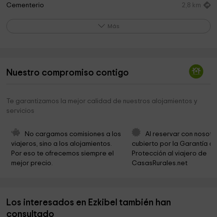
Cementerio
2,8 km
Ayuntamiento De Biurrún Olcoz
2,9 km
Más
Parroquia de San Martín
2,9 km
Parroquia San Francisco Javier
3,6 km
Nuestro compromiso contigo
Santa Catalina
3,7 km
Ayuntamiento de Tiebas
3,7 km
Te garantizamos la mejor calidad de nuestros alojamientos y
servicios
Parroquia Santa Eufemia
3,8 km
Parroquia del Santo Cristo del Perdón
3,8 km
No cargamos comisiones a los 
Al reservar con nosotr
viajeros, sino a los alojamientos. 
cubierto por la Garantía de
Cementerio
4,0 km
Por eso te ofrecemos siempre el 
Protección al viajero de 
mejor precio.
CasasRurales.net
Plaza Higa De Monreal
4,0 km
Palomeras
4,4 km
Los interesados en Ezkibel también han
Navar Producciones
4,5 km
consultado