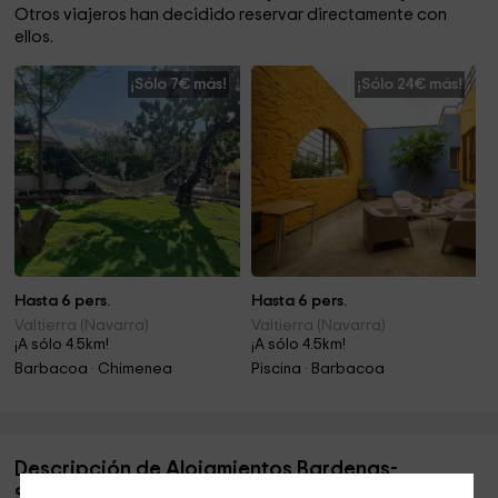
Otros viajeros han decidido reservar directamente con
ellos.
¡Sólo 7€ más!
¡Sólo 24€ más!
Hasta 6 pers.
Hasta 6 pers.
Valtierra (Navarra)
Valtierra (Navarra)
¡A sólo 4.5km!
¡A sólo 4.5km!
Barbacoa · Chimenea
Piscina · Barbacoa
Descripción de Alojamientos Bardenas-
Samanes 1