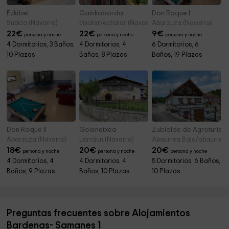
Ezkibel
Gainkoborda
Don Roque I
Subiza (Navarra)
Etxalar/echalar (Navarra)
Abarzuza (Navarra)
22
€
22
€
9
€
persona y noche
persona y noche
persona y noche
4 Dormitorios, 3 Baños,
4 Dormitorios, 4
6 Dormitorios, 6
10 Plazas
Baños, 8 Plazas
Baños, 19 Plazas
Don Roque II
Goienetxea
Zubialde de Agroturism
Abarzuza (Navarra)
Larráun (Navarra)
Abaurrea Baja/abaurrepe
18
€
20
€
20
€
persona y noche
persona y noche
persona y noche
4 Dormitorios, 4
4 Dormitorios, 4
5 Dormitorios, 6 Baños,
Baños, 9 Plazas
Baños, 10 Plazas
10 Plazas
Preguntas frecuentes sobre Alojamientos
Bardenas- Samanes 1