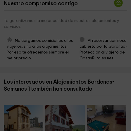
Nuestro compromiso contigo
Sendaviva, Natural Park of Navarra
1,9 km
Castildetierra
2,0 km
Te garantizamos la mejor calidad de nuestros alojamientos y
servicios
Plaza Katanga
3,3 km
Esperanza Park
3,4 km
No cargamos comisiones a los 
Al reservar con nosotr
viajeros, sino a los alojamientos. 
cubierto por la Garantía de
Ermita Virgen de la Esperanza
3,4 km
Por eso te ofrecemos siempre el 
Protección al viajero de 
mejor precio.
CasasRurales.net
Iglesia Evangelista los Olivos
3,5 km
La torraza
3,6 km
Los interesados en Alojamientos Bardenas-
Ermita de la Virgen del Yugo
3,6 km
Samanes 1 también han consultado
Municipio de Valtierra
4,1 km