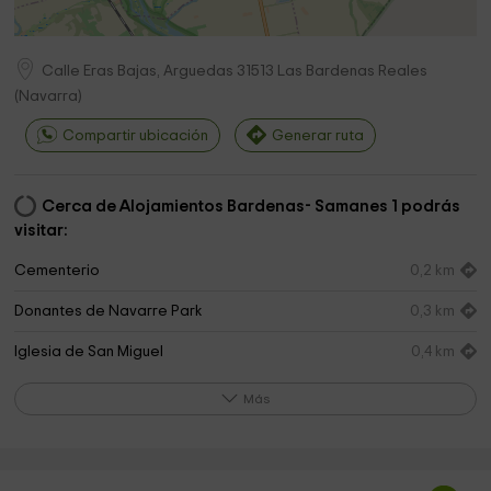
Calle Eras Bajas, Arguedas
31513
Las Bardenas Reales
(
Navarra
)
Compartir ubicación
Generar ruta
Cerca de Alojamientos Bardenas- Samanes 1 podrás
visitar:
Cementerio
0,2 km
Donantes de Navarre Park
0,3 km
Iglesia de San Miguel
0,4 km
Iglesia parroquial de San Esteban
0,5 km
Más
Bardenas Reales
1,1 km
senda viva
1,9 km