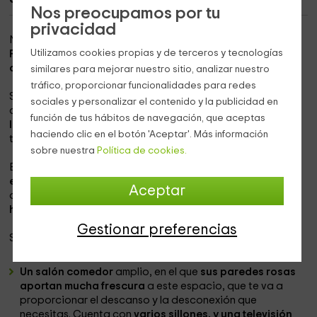
Nos preocupamos por tu
privacidad
Nuestra vivienda se encuentra
dentro de la Comunidad
Utilizamos cookies propias y de terceros y tecnologías
Foral de Navarra
, en la que vais a poder conocer,
dentro
del término de Tudela,
la
población de Arguedas.
similares para mejorar nuestro sitio, analizar nuestro
tráfico, proporcionar funcionalidades para redes
Se trata de una de las mejores localizaciones, contando
sociales y personalizar el contenido y la publicidad en
con el
Parque Natural al lado, que te va a proporcionar
función de tus hábitos de navegación, que aceptas
las mejores vistas,
y unas posibilidades en cuanto a
haciendo clic en el botón 'Aceptar'. Más información
turismo activo que son espectaculares.
sobre nuestra
Política de cookies.
En su interior, la casa que ahora te presentamos tiene
espacio para un grupo de 4 personas,
aunque se puede
Aceptar
ampliar en caso de necesitarlo,
a un máximo de 5
huéspedes.
Gestionar preferencias
Sus espacios se componen de:
Un salón comedor
amplio, en el que
sus paredes rosas
aportan mucha frescura
a este espacio, que te va a
proporcionar el descanso y la desconexión que
necesitas. Cuenta con
varios sillones, y una televisión