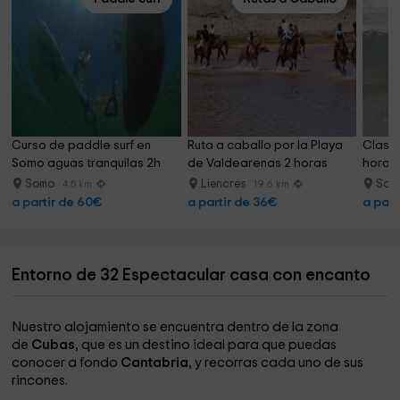
Curso de paddle surf en 
Ruta a caballo por la Playa 
Clase 
Somo aguas tranquilas 2h
de Valdearenas 2 horas
horas
Somo
Liencres
Som
4.5 km
19.6 km
a partir de 60€
a partir de 36€
a part
Entorno de 32 Espectacular casa con encanto
Nuestro alojamiento se encuentra dentro de la zona
de
Cubas
, que es un destino ideal para que puedas
conocer a fondo
Cantabria
, y recorras cada uno de sus
rincones.