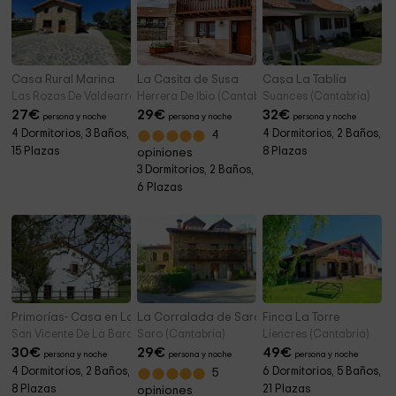
Casa Rural Marina
La Casita de Susa
Casa La Tablía
Las Rozas De Valdearroyo (Cantabria)
Herrera De Ibio (Cantabria)
Suances (Cantabria)
27
€
29
€
32
€
persona y noche
persona y noche
persona y noche
4 Dormitorios, 3 Baños,
4 Dormitorios, 2 Baños,
4
15 Plazas
8 Plazas
opiniones
3 Dormitorios, 2 Baños,
6 Plazas
Primorías- Casa en La Revilla
La Corralada de Saro
Finca La Torre
San Vicente De La Barquera (Cantabria)
Saro (Cantabria)
Liencres (Cantabria)
30
€
29
€
49
€
persona y noche
persona y noche
persona y noche
4 Dormitorios, 2 Baños,
6 Dormitorios, 5 Baños,
5
8 Plazas
21 Plazas
opiniones