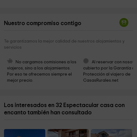
Iglesia de Santa Eulalia
2,1 km
Iglesia de Pontones
2,3 km
Nuestro compromiso contigo
Iglesia de El Salvador
2,6 km
Ermita de la Magdalena
3,1 km
Te garantizamos la mejor calidad de nuestros alojamientos y
servicios
Ermita de Santa Apolonia
3,4 km
Ermita de San Ibo
3,5 km
No cargamos comisiones a los 
Al reservar con nosotr
viajeros, sino a los alojamientos. 
cubierto por la Garantía de
Okuda + Waone , Somo
3,6 km
Por eso te ofrecemos siempre el 
Protección al viajero de 
mejor precio.
CasasRurales.net
Castro de la Garma
3,8 km
Iglesia Las Latas
3,8 km
Los interesados en 32 Espectacular casa con
Nuestra Señora de Latas
3,8 km
encanto también han consultado
Ayuntamiento de Ribamontán al Mar
3,8 km