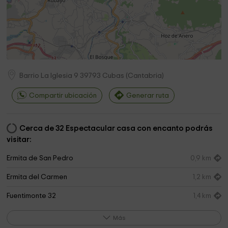
Barrio La Iglesia 9
39793
Cubas
(
Cantabria
)
Compartir ubicación
Generar ruta
Cerca de 32 Espectacular casa con encanto podrás
visitar:
Ermita de San Pedro
0,9 km
Ermita del Carmen
1,2 km
Fuentimonte 32
1,4 km
Asisprojects
1,4 km
Más