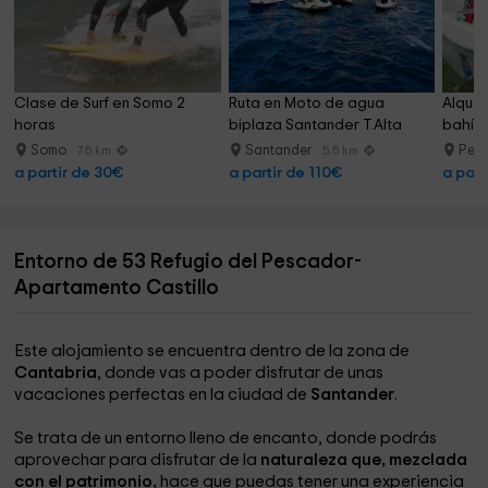
Clase de Surf en Somo 2 
Ruta en Moto de agua 
Alquile
horas
biplaza Santander T.Alta
bahía
Somo
Santander
Ped
7.5 km
5.5 km
a partir de 30€
a partir de 110€
a part
Entorno de 53 Refugio del Pescador-
Apartamento Castillo
Este alojamiento se encuentra dentro de la zona de
Cantabria
, donde vas a poder disfrutar de unas
vacaciones perfectas en la ciudad de
Santander
.
Se trata de un entorno lleno de encanto, donde podrás
aprovechar para disfrutar de la
naturaleza que, mezclada
con el patrimonio,
hace que puedas tener una experiencia