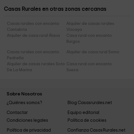
Casas Rurales en otras zonas cercanas
Casas rurales con encanto
Alquiler de casas rurales
Cantabria
Vizcaya
Alquiler de casa rural Álava
Casa rural con encanto
Burgos
Casas rurales con encanto
Alquiler de casa rural Somo
Pedreña
Alquiler de casas rurales Soto
Casa rural con encanto
De La Marina
Suesa
Sobre Nosotros
¿Quiénes somos?
Blog Casasrurales.net
Contactar
Equipo editorial
Condiciones legales
Política de cookies
Política de privacidad
Confianza CasasRurales.net