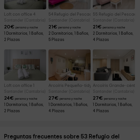
Loft con office 4
54 Refugio del Pescador- Apartamento Bocal
55 Refugio del Pescado
Santander (Cantabria)
Santander (Cantabria)
Santander (Cantabria)
20
€
21
€
21
€
persona y noche
persona y noche
persona y noche
1 Dormitorios, 1 Baños,
2 Dormitorios, 1 Baños,
2 Dormitorios, 1 Baños,
2 Plazas
5 Plazas
4 Plazas
Loft con office 1
Arcoíris Pequeño- tidy, cozy Apartment
Arcoíris Grande- céntr
Santander (Cantabria)
Santander (Cantabria)
Santander (Cantabria)
24
€
27
€
27
€
persona y noche
persona y noche
persona y noche
1 Dormitorios, 1 Baños,
1 Dormitorios, 1 Baños,
1 Dormitorios, 1 Baños,
2 Plazas
4 Plazas
4 Plazas
Preguntas frecuentes sobre 53 Refugio del