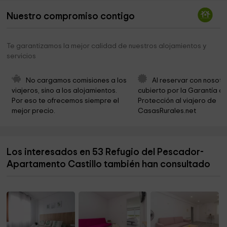
Sacred Heart Church
2,6 km
Nuestro compromiso contigo
Centro de Investigación MUPAC
2,8 km
Te garantizamos la mejor calidad de nuestros alojamientos y
Pereda Garden
2,8 km
servicios
CENTRO FAMILIAR CRISTIANO
2,8 km
No cargamos comisiones a los 
Al reservar con nosotr
Iglesia Evangelica Española
2,8 km
viajeros, sino a los alojamientos. 
cubierto por la Garantía de
Por eso te ofrecemos siempre el 
Protección al viajero de 
Embarcadero Santander
3,0 km
mejor precio.
CasasRurales.net
Palacete del Embarcadero
3,0 km
Cementerio De Ciriego
3,1 km
Los interesados en 53 Refugio del Pescador-
Parroquia de San José Obrero
3,3 km
Apartamento Castillo también han consultado
Parroquia San Agustín
3,3 km