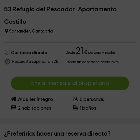
53 Refugio del Pescador- Apartamento
Castillo
Santander, Cantabria
21
€
Contacto directo
desde
persona y noche
Respuesta superior a 72h
Precio fin de semana desde 248€
Enviar mensaje al propietario
Alquiler íntegro
6
personas
2
habitaciones
1
baños
¿Preferirías hacer una reserva directa?