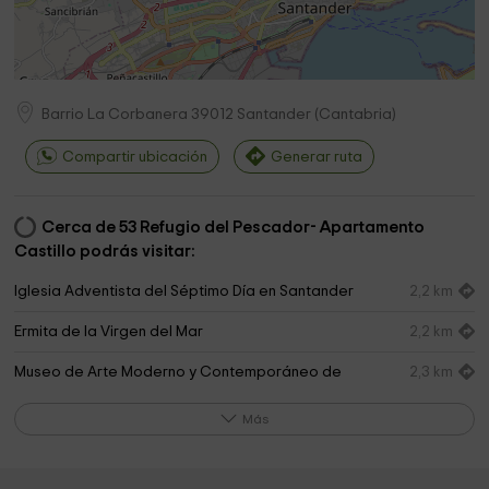
Barrio La Corbanera
39012
Santander
(
Cantabria
)
Compartir ubicación
Generar ruta
Cerca de 53 Refugio del Pescador- Apartamento
Castillo podrás visitar:
Iglesia Adventista del Séptimo Día en Santander
2,2 km
Ermita de la Virgen del Mar
2,2 km
Museo de Arte Moderno y Contemporáneo de
2,3 km
Santander y Cantabria
Más
Parroquia "Sfintii Apostoli Petru si Pavel"
2,5 km
Parroquia de la Anunciación
2,6 km