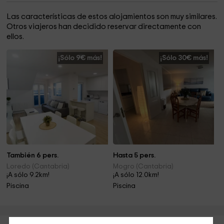
Las características de estos alojamientos son muy similares.
Otros viajeros han decidido reservar directamente con
ellos.
¡Sólo 9€ más!
¡Sólo 30€ más!
También 6 pers.
Hasta 5 pers.
Loredo (Cantabria)
Mogro (Cantabria)
¡A sólo 9.2km!
¡A sólo 12.0km!
Piscina
Piscina