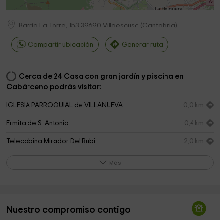
Barrio La Torre, 153
39690
Villaescusa
(
Cantabria
)
Compartir ubicación
Generar ruta
Cerca de 24 Casa con gran jardín y piscina en
Cabárceno podrás visitar:
IGLESIA PARROQUIAL de VILLANUEVA
0,0 km
Ermita de S. Antonio
0,4 km
Telecabina Mirador Del Rubi
2,0 km
Naturaleza de Cabárceno Park
2,3 km
Más
Cementerio de Parbayón
2,3 km
Iglesia de San Lorenzo
2,5 km
Nuestro compromiso contigo
Cabárceno Natural Park
2,6 km