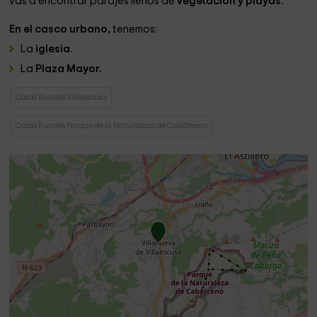
vas a encontrar parajes llenos de
vegetación y playas.
En el casco urbano,
tenemos:
La
iglesia
.
La
Plaza Mayor.
Casas Rurales Villaescusa
Casas Rurales Parque de la Naturaleza de Cabárceno