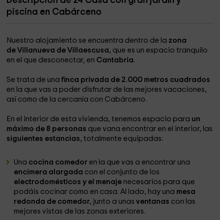
Descripción de 24 Casa con gran jardín y
piscina en Cabárceno
Nuestro alojamiento se encuentra dentro de la
zona
de Villanueva de Villaescusa,
que es un espacio tranquilo
en el que desconectar, en
Cantabria
.
Se trata de una
finca privada de 2.000 metros cuadrados
en la que vas a poder disfrutar de las mejores vacaciones,
así como de la cercanía con Cabárceno.
En el interior de esta vivienda, tenemos espacio para
un
máximo de 8 personas
que vana encontrar en el interior, las
siguientes estancias
, totalmente equipadas:
Una
cocina comedor
en la que vas a encontrar una
encimera alargada
con el conjunto de los
electrodomésticos y el menaje
necesarios para que
podáis cocinar como en casa. Al lado, hay una
mesa
redonda de comedor,
junto a unas
ventanas
con las
mejores vistas de las zonas exteriores.