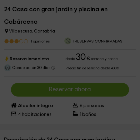
24 Casa con gran jardín y piscina en
Cabárceno
Villaescusa, Cantabria
1
opiniones
1 RESERVAS CONFIRMADAS
30
€
Reserva inmediata
desde
persona y noche
Cancelación 30 días
Precio fin de semana desde 480€
Reservar ahora
Alquiler íntegro
8
personas
4
habitaciones
1
baños