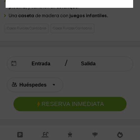
Un
espacio ajardinado
grande en el que tenemos una
piscina
, y también un
estanque
.
Una
caseta
de madera con
juegos infantiles.
Casas Rurales Cantabria
Casas Rurales Cantabria
RESERVA INMEDIATA