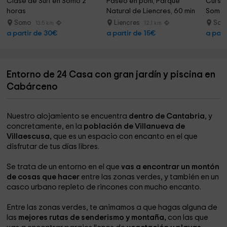
Clase de Surf en Somo 2 
Paseo en poni, Parque 
Curso 
horas
Natural de Liencres, 60 min
Somo a
Somo
Liencres
Som
13.5 km
12.1 km
a partir de 30€
a partir de 15€
a part
Entorno de 24 Casa con gran jardín y piscina en
Cabárceno
Nuestro alojamiento se encuentra
dentro de Cantabria
, y
concretamente, en la
población de Villanueva de
Villaescusa,
que es un espacio con encanto en el que
disfrutar de tus días libres.
Se trata de un entorno en el que
vas a encontrar un montón
de cosas que hacer
entre las zonas verdes, y también en un
casco urbano repleto de rincones con mucho encanto.
Entre las zonas verdes, te animamos a que hagas alguna de
las
mejores rutas de senderismo y montaña,
con las que