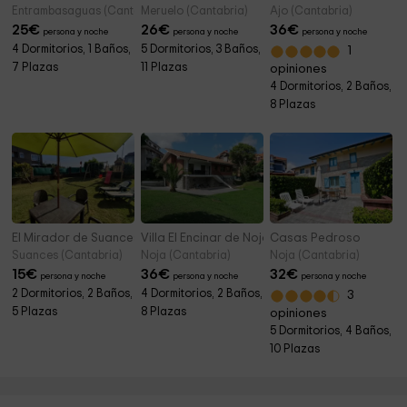
Entrambasaguas (Cantabria)
Meruelo (Cantabria)
Ajo (Cantabria)
25
€
26
€
36
€
persona y noche
persona y noche
persona y noche
4 Dormitorios, 1 Baños,
5 Dormitorios, 3 Baños,
1
7 Plazas
11 Plazas
opiniones
4 Dormitorios, 2 Baños,
8 Plazas
El Mirador de Suances
Villa El Encinar de Noja
Casas Pedroso
Suances (Cantabria)
Noja (Cantabria)
Noja (Cantabria)
15
€
36
€
32
€
persona y noche
persona y noche
persona y noche
2 Dormitorios, 2 Baños,
4 Dormitorios, 2 Baños,
3
5 Plazas
8 Plazas
opiniones
5 Dormitorios, 4 Baños,
10 Plazas