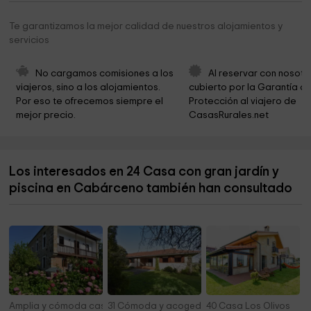
Naturaleza De Cabarceno Park
2,6 km
Te garantizamos la mejor calidad de nuestros alojamientos y
servicios
Iglesia Parroquia Pamanes
3,0 km
Cabarceno
3,4 km
No cargamos comisiones a los 
Al reservar con nosotr
viajeros, sino a los alojamientos. 
cubierto por la Garantía de
Pozón de la Ruperta
4,0 km
Por eso te ofrecemos siempre el 
Protección al viajero de 
mejor precio.
CasasRurales.net
Ermita De Nª Señora De Las Nieves
4,0 km
Ermita de San Esteban
4,3 km
Los interesados en 24 Casa con gran jardín y
Iglesia de San Jorge
4,3 km
piscina en Cabárceno también han consultado
Ermita del Haya
4,5 km
Amplia y cómoda casa rústica
31 Cómoda y acogedora casa en precioso en
40 Casa Los Olivos