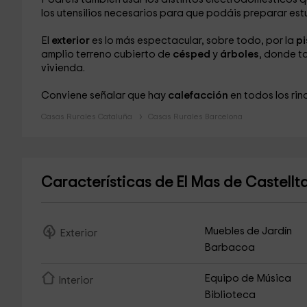
los utensilios necesarios para que podáis preparar e
El
exterior
es lo más espectacular, sobre todo, por la
pi
amplio terreno cubierto de
césped
y
árboles
, donde t
vivienda.
Conviene señalar que hay
calefacción
en todos los rin
Casas Rurales Cataluña
Casas Rurales Barcelona
Características de El Mas de Castellta
Muebles de Jardín
Exterior
Barbacoa
Equipo de Música
Interior
Biblioteca