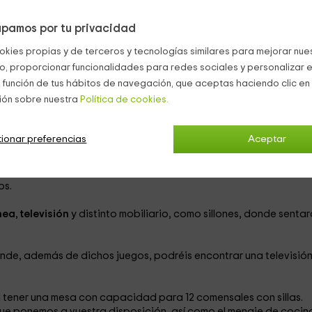
pamos por tu privacidad
onas.
okies propias y de terceros y tecnologías similares para mejorar nuest
 piedra, que tiene 3 plantas y que está rodeada de naturaleza,
co, proporcionar funcionalidades para redes sociales y personalizar e
 función de tus hábitos de navegación, que aceptas haciendo clic en 
ión sobre nuestra
Política de cookies.
ionar preferencias
Aceptar
onas en las 2 camas individuales que disponen cada una.
os.
nea
,
televisión
y distinto mobiliario, como sillones, donde sentar
onde, además de dichos juegos, podréis encontrar una televisión
l tener una mesa con capacidad para 12 comensales con sillas.
que ponemos a vuestra disposición, así como el menaje de cocin