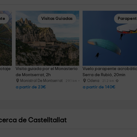
nte
Visitas Guiadas
Parapen
otaje 
Visita guiada por el Monasterio 
Vuelo parapente acrobátic
de Montserrat, 2h
Serra de Rubió, 20min
Monistrol De Montserrat
Odena
29.1 km
21.2 km
a partir de 23€
a partir de 140€
erca de Castelltallat