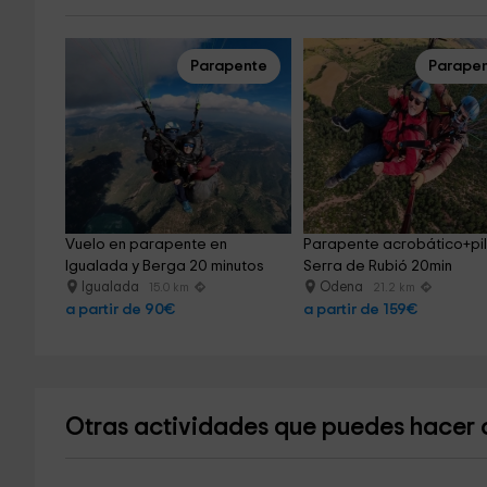
Parapente
Parape
Vuelo en parapente en 
Parapente acrobático+pil
Igualada y Berga 20 minutos
Serra de Rubió 20min
Igualada
Odena
15.0 km
21.2 km
a partir de 90€
a partir de 159€
Otras actividades que puedes hacer c