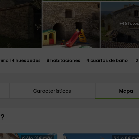
+46 fotos
imo 14 huéspedes
8 habitaciones
4 cuartos de baño
12
Características
Mapa
a?
¡Sólo 31€ más!
¡Sólo 8€ má