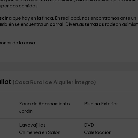
stupendas comidas.
scina
que hay en la finca. En realidad, nos encontramos ante un
ambién se encuentra un
corral
. Diversas
terrazas
rodean asimism
cones de la casa.
llat
(Casa Rural de Alquiler Íntegro)
Zona de Aparcamiento
Piscina Exterior
Jardín
Lavavajillas
DVD
Chimenea en Salón
Calefacción