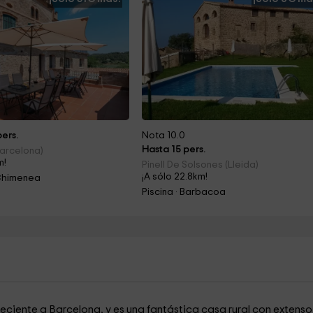
ers.
Nota 10.0
Hasta 15 pers.
arcelona)
m!
Pinell De Solsones (Lleida)
¡A sólo 22.8km!
Chimenea
Piscina · Barbacoa
neciente a Barcelona, y es una fantástica casa rural con extenso