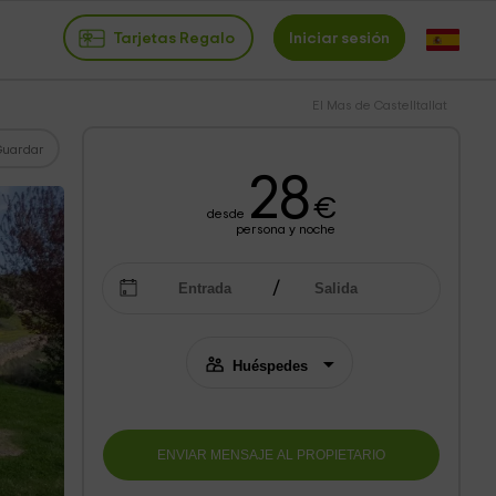
Tarjetas Regalo
Iniciar sesión
El Mas de Castelltallat
Guardar
28
€
desde
persona y noche