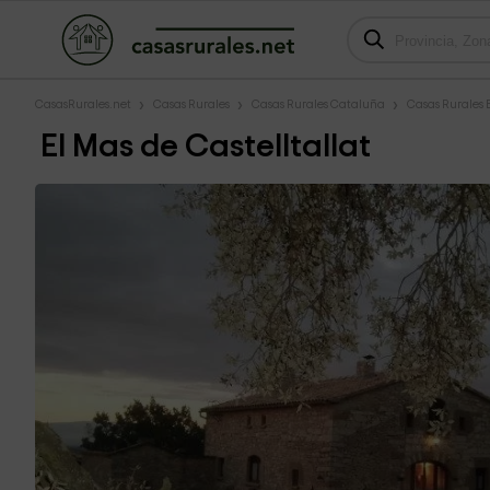
CasasRurales.net
Casas Rurales
Casas Rurales Cataluña
Casas Rurales
El Mas de Castelltallat