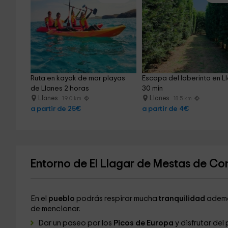
Ruta en kayak de mar playas 
Escapa del laberinto en L
de Llanes 2 horas
30 min
Llanes
Llanes
19.0 km
18.5 km
a partir de 25€
a partir de 4€
Entorno de El Llagar de Mestas de Co
En el
pueblo
podrás respirar mucha
tranquilidad
ademá
de mencionar.
Dar un paseo por los
Picos de Europa
y disfrutar del