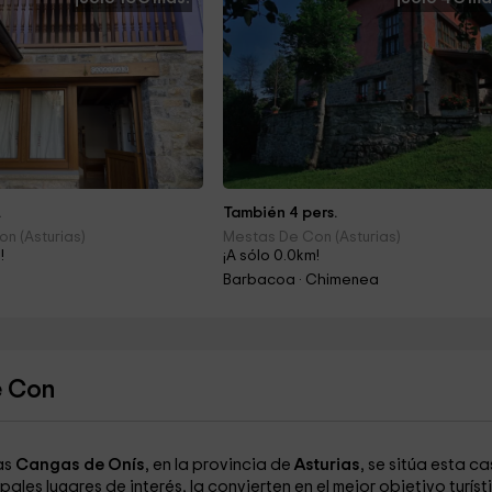
.
También 4 pers.
n (Asturias)
Mestas De Con (Asturias)
!
¡A sólo 0.0km!
Barbacoa · Chimenea
e Con
as
Cangas de Onís
, en la provincia de
Asturias
, se sitúa esta c
les lugares de interés, la convierten en el mejor objetivo turíst