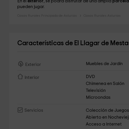
En el
exterior
, se podrá disfrutar de una amplia
parcela
pueden jugar.
Casas Rurales Principado de Asturias
Casas Rurales Asturias
Características de El Llagar de Mest
Muebles de Jardín
Exterior
DVD
Interior
Chimenea en Salón
Televisión
Microondas
Colección de Juego
Servicios
Abierto en Nochevie
Acceso a Internet