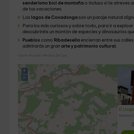
senderismo bici de montaña
o incluso si te atreves 
de tus vacaciones.
Los
lagos de Covadonga
son un paraje natural dign
Para los más curiosos y sobre todo, para ir a exploar
descubriréis un montón de especies y dinosaurios qu
Pueblos
como
Ribadesella
encierran entre sus calle
admirarás un gran
arte y patrimonio cultural.
Casas Rurales Mestas De Con
+
−
El Llag
Mestas D