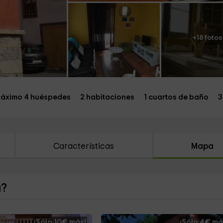
+18 fotos
áximo 4 huéspedes
2 habitaciones
1 cuartos de baño
3
Características
Mapa
a?
¡Sólo 10€ más!
¡Sólo 4€ má