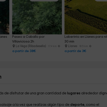
lanes 
Paseo a Caballo por 
Laberinto en Llanes para ni
Villaviciosa 2h
30 min
La Vega (Ribadesella)
Llanes
17.4 km
18.5 km
a partir de 38€
a partir de 3€
n
s de disfrutar de una gran cantidad de
lugares
alrededor dign
 paisaje a la vez que realizas algún tipo de
deporte
, como el