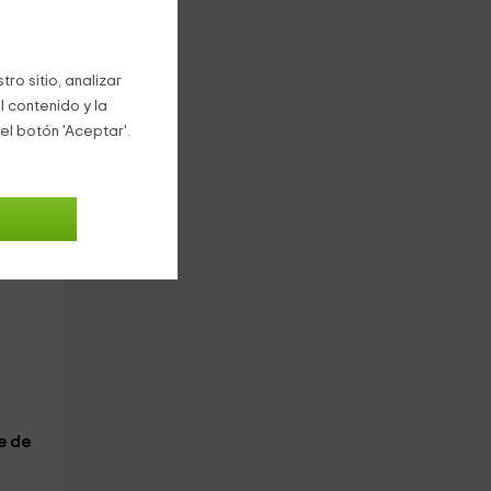
ro sitio, analizar
l contenido y la
el botón 'Aceptar'.
ecto
s
e de