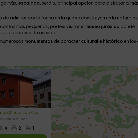
algo más,
escalada
, será tu principal opción para disfrutar al m
o de admirar por la forma en la que se construyen en la naturale
 con los más pequeños, podéis visitar el
museo jurásico
donde
e poblaron nuestro mundo.
s numerosos
monumentos
de carácter
cultural e histórico
en los
ar de Mestas de Con
e Con, Asturias
4
2
1