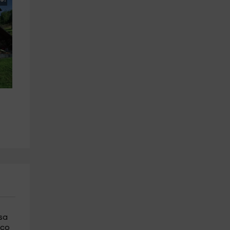
asa
ico