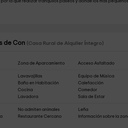
por la que realizar tranquilos paseos y donde los más pequeño
as de Con
(Casa Rural de Alquiler Íntegro)
Zona de Aparcamiento
Acceso Asfaltado
Lavavajillas
Equipo de Música
Baño en Habitación
Calefacción
Cocina
Comedor
Lavadora
Sala de Estar
s
No admiten animales
Leña
ja
Restaurante Cercano
Información sobre la zo