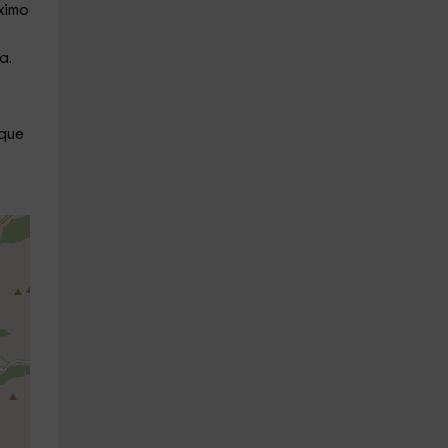
áximo
za.
 que