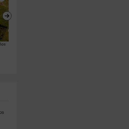
ños 
Salto de puenting en Vidosa 
Pack 2 saltos de puenting 
desde puente tibetano
Vidosa puente tibetano
Puente Vidosa
Puente Vidosa
16.2 km
16.2 km
a partir de 50€
a partir de 60€
os