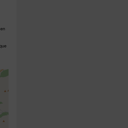
 en
 que