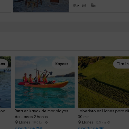
2
1
1
as
Kayaks
Tiroli
noa 
Ruta en kayak de mar playas 
Laberinto en Llanes para ni
de Llanes 2 horas
30 min
Llanes
Llanes
19.0 km
18.5 km
a partir de 25€
a partir de 3€