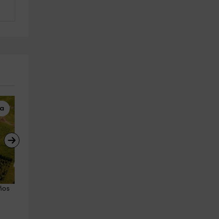
na
Tirolina
Surf
ños 
Escapa del laberinto en Llanes 
Clases de surf y equipo 
30 min
completo en Llanes 2h
Llanes
Llanes
18.5 km
22.7 km
a partir de 4€
a partir de 35€