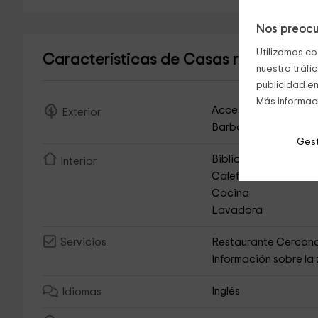
Nos preocu
Utilizamos co
Características de Casas rurales Ald
nuestro tráfi
publicidad en
Más informac
Acceso Asfaltado
Exterior
Barbacoa
Gest
Biblioteca
Interior
Calefacción
Cocina
Lavadora
Restaurante Cercan
Servicios
Información sobre la
Inglés
Idiomas