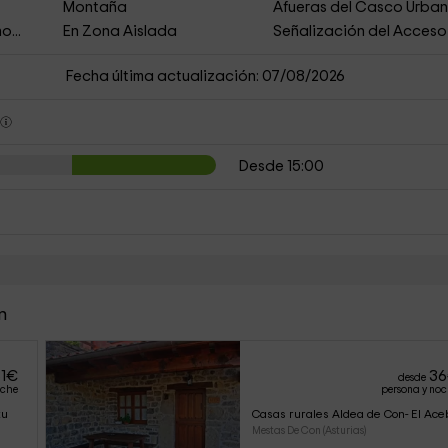
Montaña
Afueras del Casco Urba
o...
En Zona Aislada
Señalización del Acceso
Fecha última actualización: 07/08/2026
s
Desde 15:00
n
1
€
36
desde
oche
persona y no
xu
Casas rurales Aldea de Con- El Ace
Mestas De Con (Asturias)