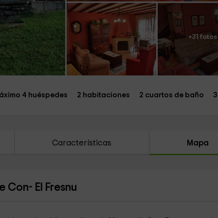
+31 fotos
áximo 4 huéspedes
2 habitaciones
2 cuartos de baño
3
Características
Mapa
e Con- El Fresnu