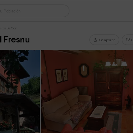
stas De Con
l Fresnu
Compartir