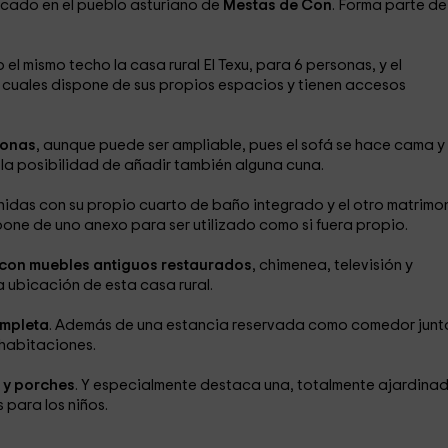
icado en el pueblo asturiano de
Mestas de Con
. Forma parte de
l mismo techo la casa rural El Texu, para 6 personas, y el
 cuales dispone de sus propios espacios y tienen accesos
sonas
, aunque puede ser ampliable, pues el sofá se hace cama y
a posibilidad de añadir también alguna cuna.
nidas con su propio cuarto de baño integrado y el otro matrimon
spone de uno anexo para ser utilizado como si fuera propio.
 con muebles antiguos restaurados
, chimenea, televisión y
la ubicación de esta casa rural.
ompleta
. Además de una estancia reservada como comedor junto
s habitaciones.
 y porches
. Y especialmente destaca una, totalmente ajardinad
 para los niños.