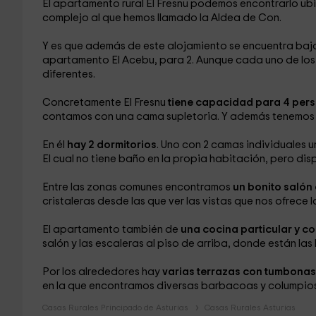
El apartamento rural El Fresnu podemos encontrarlo ub
complejo al que hemos llamado la Aldea de Con.
Y es que además de este alojamiento se encuentra bajo e
apartamento El Acebu, para 2. Aunque cada uno de los
diferentes.
Concretamente El Fresnu
tiene capacidad para 4 per
contamos con una cama supletoria. Y además tenemos l
En él
hay 2 dormitorios
. Uno con 2 camas individuales u
El cual no tiene baño en la propia habitación, pero di
Entre las zonas comunes encontramos
un bonito salón
cristaleras desde las que ver las vistas que nos ofrece 
El apartamento también de
una cocina particular y c
salón y las escaleras al piso de arriba, donde están la
Por los alrededores hay
varias terrazas con tumbonas
en la que encontramos diversas barbacoas y columpios
Casas Rurales Principado de Asturias
Casas Rurales Asturias