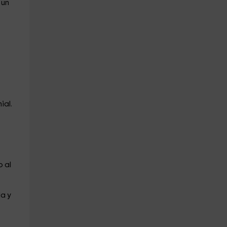
 un
ial.
 al
a y