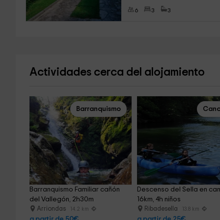
6
3
3
Actividades cerca del alojamiento
Barranquismo
Cano
Barranquismo Familiar cañón 
Descenso del Sella en ca
del Vallegón, 2h30m
16km, 4h niños
Arriondas
Ribadesella
14.2 km
13.8 km
a partir de 50€
a partir de 25€