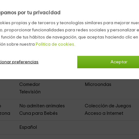
pamos por tu privacidad
okies propias y de terceros y tecnologías similares para mejorar nuest
ea de Con- El Fresnu
(Casa Rural de Alquiler Ínteg
co, proporcionar funcionalidades para redes sociales y personalizar e
 función de tus hábitos de navegación, que aceptas haciendo clic en 
ión sobre nuestra
Política de cookies.
Muebles de Jardín
Zona de Aparcamiento
Jardín
ionar preferencias
Aceptar
Chimenea en Salón
Baño en Habitación
Sala de Estar
Terraza
Comedor
Microondas
Televisión
o
No admiten animales
Colección de Juegos
 zona
Cuna para Bebés
Acceso a Internet
Español