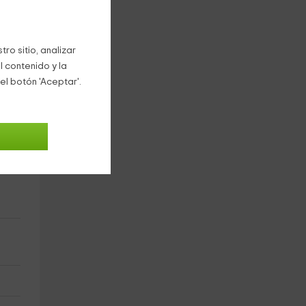
ro sitio, analizar
ro)
l contenido y la
el botón 'Aceptar'.