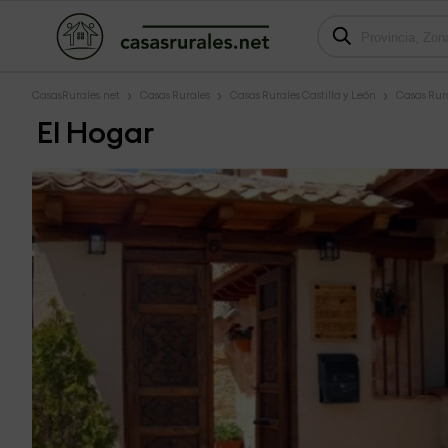
CasasRurales.net
Casas Rurales
Casas Rurales Castilla y León
Casas Rur
El Hogar