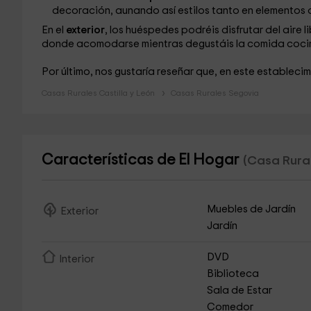
decoración, aunando así estilos tanto en elementos
En el
exterior
, los huéspedes podréis disfrutar del aire li
donde acomodarse mientras degustáis la comida coci
Por último, nos gustaría reseñar que, en este establecimi
Casas Rurales Castilla y León
Casas Rurales Segovia
Características de El Hogar
(Casa Rural
Muebles de Jardín
Exterior
Jardín
DVD
Interior
Biblioteca
Sala de Estar
Comedor