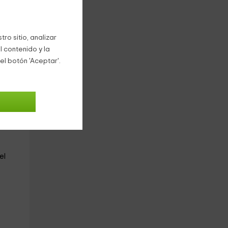
ro sitio, analizar
l contenido y la
el botón 'Aceptar'.
a
nal;
s
as
el