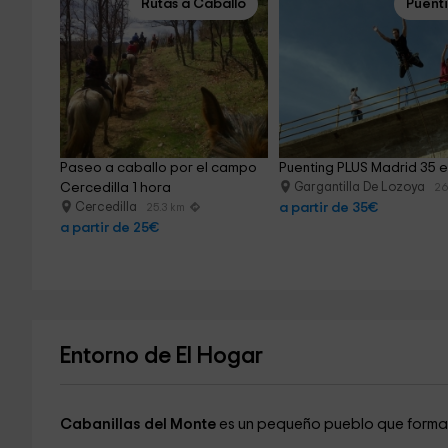
Rutas a Caballo
Puent
Paseo a caballo por el campo 
Puenting PLUS Madrid 35 
Cercedilla 1 hora
Gargantilla De Lozoya
26
Cercedilla
a partir de 35€
25.3 km
a partir de 25€
Entorno de El Hogar
Cabanillas del Monte
es un pequeño pueblo que forma 