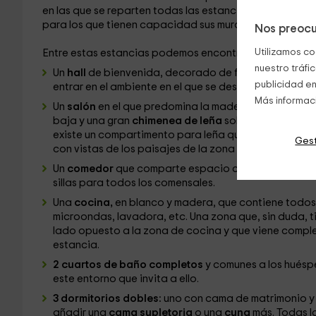
en las que se reparten todas las estancias, perfectam
para los que tienen capacidad sus muros.
Nos preocu
Utilizamos co
Entre estas estancias podemos encontrar:
nuestro tráfi
Un
hall
de bienvenida, decorado de forma sencilla per
publicidad en
entrar en el ambiente en el que se desarrollan el rest
Más informac
Un
salón
en el que predomina la madera. Decorado con
baja y una gran
chimenea de leña
sobre la que se ha
existe un compartimento para leña que te proporcio
Gest
con vistas de los paisajes de la zona terminan de dec
Un
comedor
que comparte espacio con la zona de de
sillas para todos los comensales.
Una
cocina,
en blanco y madera, que contiene todos l
microondas, lavadora, etc. Una zona que, sin duda, t
lado opuesto a la zona de cocina y que viene comp
estancia.
2 cuartos de baño completos
y comunes a los huéspe
este entorno que invita a ello.
3 dormitorios dobles:
uno con cama de matrimonio y e
añadir una
cama supletoria
o una
cuna
más. Todas l