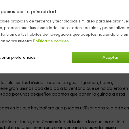
ente equipadas para cubrir las necesidades de los
6 huéspedes
pamos por tu privacidad
okies propias y de terceros y tecnologías similares para mejorar nuest
co, proporcionar funcionalidades para redes sociales y personalizar e
o bonita, con detalles naturales y otros rústicos que te hacen
 función de tus hábitos de navegación, que aceptas haciendo clic en 
o de las habitaciones de la casa.
ión sobre nuestra
Política de cookies.
 un sofá y 2 sillones frente a los que se sitúa una pequeña mes
n colocado diferentes elementos decorativos de estilo tradicio
namos nosotros. A los lados de esta chimenea, 2 grandes cuadro
ionar preferencias
Aceptar
orar la estancia.
scanso del salón y que consta de una gran mesa robusta y vari
os elementos básicos: cocina de gas, frigorífico, horno,
iene gran luminosidad debido a la ventana que se ha abierto en 
letada por unos pequeños adornos que ponen la guinda a esta
des en los que hay bañera que puedes utilizar para relajarte en
l dúo restante, con 2 camas individuales a los que es posible
as habitaciones tienen una gran ventana y siguen la misma