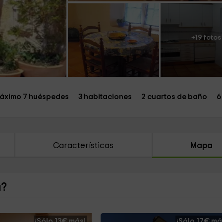
+19 fotos
áximo 7 huéspedes
3 habitaciones
2 cuartos de baño
6
Características
Mapa
a?
¡Sólo 13€ más!
¡Sólo 17€ má