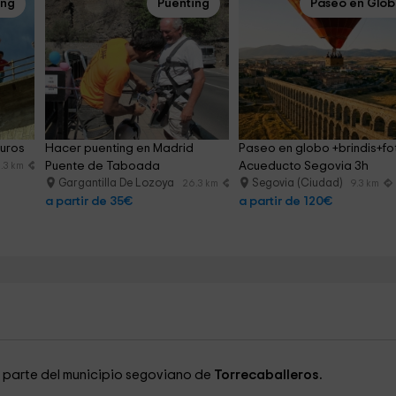
ing
Puenting
Paseo en Glo
euros
Hacer puenting en Madrid 
Paseo en globo +brindis+fo
Puente de Taboada
Acueducto Segovia 3h
.3 km
Gargantilla De Lozoya
Segovia (Ciudad)
26.3 km
9.3 km
a partir de 35€
a partir de 120€
parte del municipio segoviano de
Torrecaballeros.