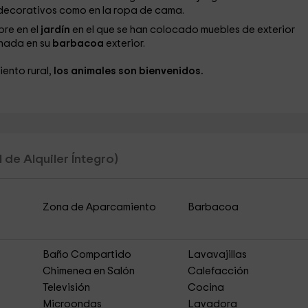
 decorativos como en la ropa de cama.
bre en el
jardín
en el que se han colocado muebles de exterior
nada en su
barbacoa
exterior.
ento rural,
los animales son bienvenidos.
 de Alquiler Íntegro)
Zona de Aparcamiento
Barbacoa
Baño Compartido
Lavavajillas
Chimenea en Salón
Calefacción
Televisión
Cocina
Microondas
Lavadora