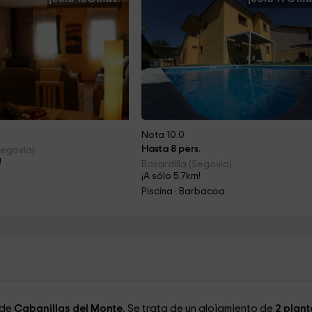
.
Nota 10.0
Hasta 8 pers.
Segovia)
!
Basardilla (Segovia)
¡A sólo 5.7km!
Piscina · Barbacoa
 de
Cabanillas del Monte.
Se trata de un alojamiento de
2 plant