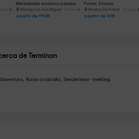
Merindades exclusivo parejas
Pomar, 2 horas
Montejo De San Miguel
Medina De Pomar
.5 km
15.5 km
22.5 km
a partir de 990€
a partir de 40€
cerca de Terminon
iaventura, Rutas a caballo, Senderismo - trekking.