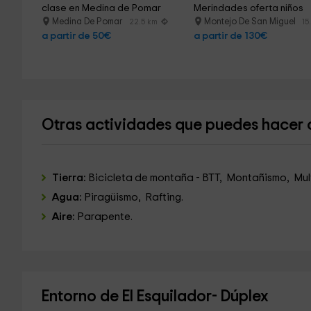
clase en Medina de Pomar
Merindades oferta niños
Medina De Pomar
Montejo De San Miguel
22.5 km
15
a partir de 50€
a partir de 130€
Otras actividades que puedes hacer 
Tierra:
Bicicleta de montaña - BTT, Montañismo, Mult
Agua:
Piragüismo, Rafting.
Aire:
Parapente.
Entorno de El Esquilador- Dúplex