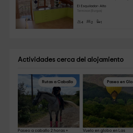
El Esquilador- Alto
Terminon (Burgos)
4
2
1
Actividades cerca del alojamiento
Rutas a Caballo
Paseo en Gl
Paseo a caballo 2 horas + 
Vuelo en globo en Las 