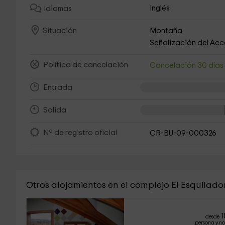
Inglés
Idiomas
Montaña
Situación
Señalización del Ac
Política de cancelación
Cancelación 30 día
Entrada
Salida
Nº de registro oficial
CR-BU-09-000326
Otros alojamientos en el complejo El Esquilado
1
desde
persona y n