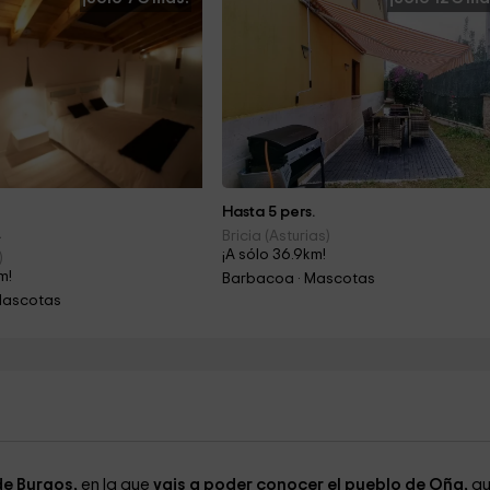
Hasta 5 pers.
.
Bricia (Asturias)
¡A sólo 36.9km!
)
m!
Barbacoa · Mascotas
Mascotas
de Burgos,
en la que
vais a poder conocer el pueblo de Oña,
qu