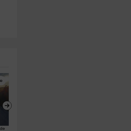
lo
Rutas a Caballo
Paseo en Globo
de 
Ruta a caballo en el Valle de 
Vuelo en globo + almuerzo + 