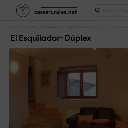
CasasRurales.net
Casas Rurales
Casas Rurales Castilla y León
Casas Rur
El Esquilador- Dúplex