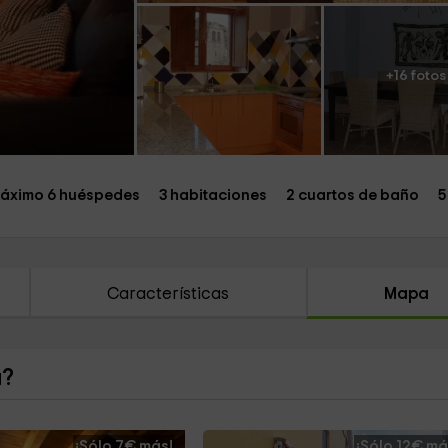
+16 fotos
áximo 6 huéspedes
3 habitaciones
2 cuartos de baño
5
Características
Mapa
a?
¡Sólo 7€ más!
¡Sólo 12€ má