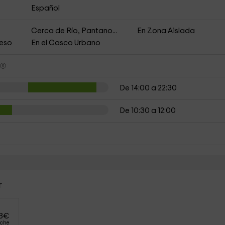
Español
Cerca de Río, Pantano...
En Zona Aislada
ceso
En el Casco Urbano
s
De 14:00 a 22:30
De 10:30 a 12:00
r
8
€
oche